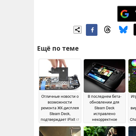
Ещё по теме
Отличные новости о
В последнем бета-
Иг
возможности
обновлении для
ремонта ЖК-дисплея
Steam Deck
ви
Steam Deck,
исправлено
подтверждает iFixit
некорректное
Cha
17
масштабирование
July 2026
пользовательского
к