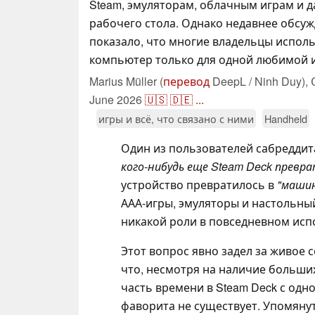
Steam, эмуляторам, облачным играм и 
рабочего стола. Однако недавнее обсуж
показало, что многие владельцы испол
компьютер только для одной любимой 
Marius Müller (
перевод
DeepL / Ninh Duy),
June 2026
🇺🇸
🇩🇪
...
игры и всё, что связано с ними
Handheld
Один из пользователей сабредди
кого-нибудь еще Steam Deck превра
устройство превратилось в
"машин
ААА-игры, эмуляторы и настольны
никакой роли в повседневном исп
Этот вопрос явно задел за живое
что, несмотря на наличие больши
часть времени в Steam Deck с одн
фаворита не существует. Упомяну