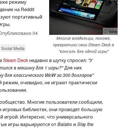
даже режиму
дение на Reddit
ьзуют портативный
игры.
ⓘ Valve
Опубликовано
04
Многие владельцы, похоже,
превратили свои Steam Deck в
Social Media
"консоль для одной игры"
та
Steam Deck
недавно в шутку спросил:
"У
тился в машину для 1 игры?"
Для них
у для классического WoW за 300 долларов"
й режим, очевидно, не играют практически
ользовании.
 сообщество. Многие пользователи сообщили,
х игровых библиотек, они проводят большую
ой игрой. Интересно, что универсального
тые игры варьируются от
Balatro
и
Slay the