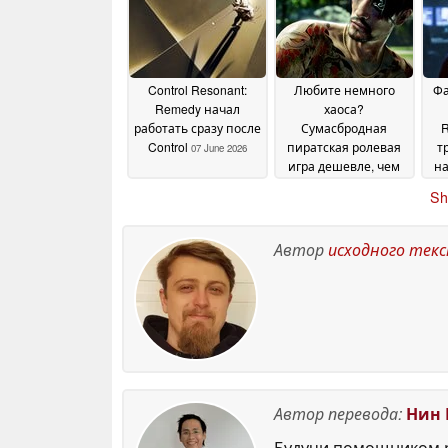
интерфейса,
добавлено
ограничение
частоты кадров для
Remote Play и другие
Control Resonant:
Любите немного
Фа
изменения
10 July 2026
Remedy начал
хаоса?
работать сразу после
Сумасбродная
R
Control
пиратская ролевая
т
07 June 2026
игра дешевле, чем
на
когда-либо, в Steam
Sh
05 June 2026
Автор
исходного тек
Автор перевода:
Нин 
Будучи помощником р