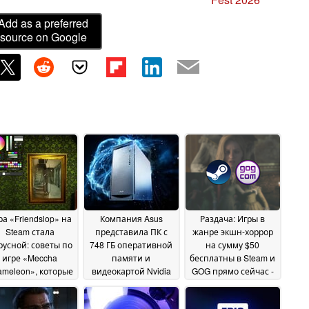
Add as a preferred
source on Google
ра «Friendslop» на
Компания Asus
Раздача: Игры в
Steam стала
представила ПК с
жанре экшн-хоррор
русной: советы по
748 ГБ оперативной
на сумму $50
игре «Meccha
памяти и
бесплатны в Steam и
meleon», которые
видеокартой Nvidia
GOG прямо сейчас -
должен знать
GB300 по цене 99
но это ненадолго
08
аждый новичок
999 долларов
18
16 June
June 2026