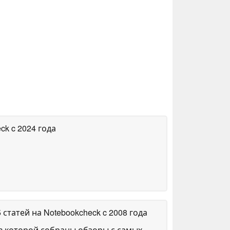
eck
c 2024 года
5 статей на Notebookcheck
c 2008 года
в которой собраны обзоры с самых