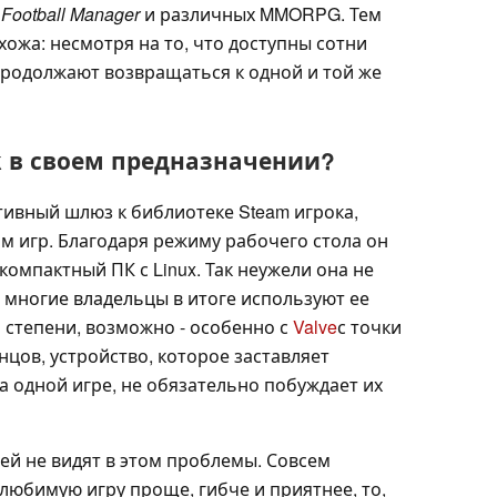
,
Football Manager
и различных MMORPG. Тем
хожа: несмотря на то, что доступны сотни
продолжают возвращаться к одной и той же
k в своем предназначении?
тивный шлюз к библиотеке Steam игрока,
м игр. Благодаря режиму рабочего стола он
омпактный ПК с Linux. Так неужели она не
и многие владельцы в итоге используют ее
о степени, возможно - особенно с
Valve
с точки
нцов, устройство, которое заставляет
 одной игре, не обязательно побуждает их
й не видят в этом проблемы. Совсем
 любимую игру проще, гибче и приятнее, то,