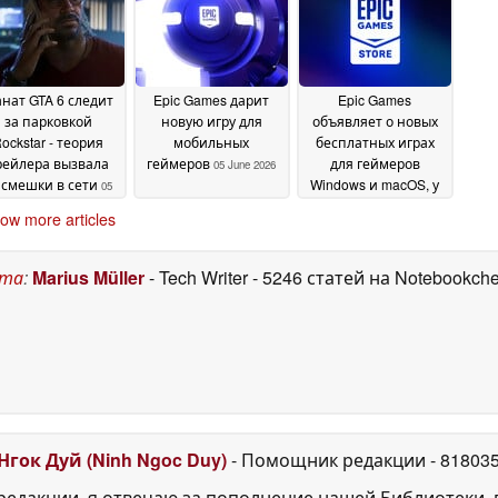
June 2026
2026
нат GTA 6 следит
Epic Games дарит
Epic Games
за парковкой
новую игру для
объявляет о новых
ockstar - теория
мобильных
бесплатных играх
рейлера вызвала
геймеров
для геймеров
05 June 2026
смешки в сети
Windows и macOS, у
05
которых есть
June 2026
ow more articles
свободное время
05
June 2026
ста
:
Marius Müller
- Tech Writer
- 5246 статей на Notebookch
Нгок Дуй (Ninh Ngoc Duy)
- Помощник редакции
- 81803
едакции, я отвечаю за пополнение нашей Библиотеки, 