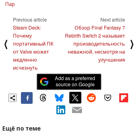
Пар
Previous article
Next article
Steam Deck:
Обзор Final Fantasy 7
Почему
Rebirth Switch 2 называет
⟨
⟩
портативный ПК
производительность
от Valve может
неважной, несмотря на
медленно
улучшения
исчезнуть
Add as a preferred
source on Google
Ещё по теме