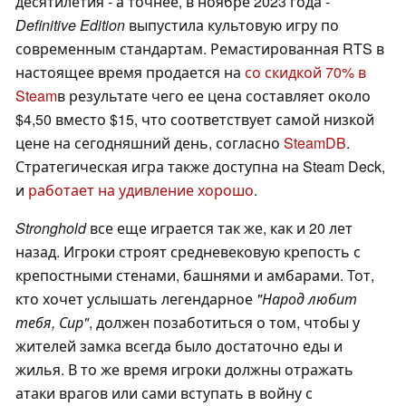
десятилетия - а точнее, в ноябре 2023 года -
Definitive Edition
выпустила культовую игру по
современным стандартам. Ремастированная RTS в
настоящее время продается на
со скидкой 70% в
Steam
в результате чего ее цена составляет около
$4,50 вместо $15, что соответствует самой низкой
цене на сегодняшний день, согласно
SteamDB
.
Стратегическая игра также доступна на Steam Deck,
и
работает на удивление хорошо
.
Stronghold
все еще играется так же, как и 20 лет
назад. Игроки строят средневековую крепость с
крепостными стенами, башнями и амбарами. Тот,
кто хочет услышать легендарное
"Народ любит
тебя, Сир"
, должен позаботиться о том, чтобы у
жителей замка всегда было достаточно еды и
жилья. В то же время игроки должны отражать
атаки врагов или сами вступать в войну с