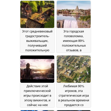
Этот средневековый
Эта городская
градостроитель-
головоломка,
выживальщик,
имеющая 89%
получивший
положительных
положительную
отзывов, в
оценку 72% игроков,
настоящее время
продается в Steam со
продается со
скидкой 80%
скидкой 50% в Steam
10 June
2026
09 June 2026
Действие этой
Любимая 90%
приключенческой
игроков, эта
игры происходит в
стратегическая игра
эпоху викингов, и
в реальном времени
сейчас на нее
продается со
действует 75%
скидкой 50% в Steam