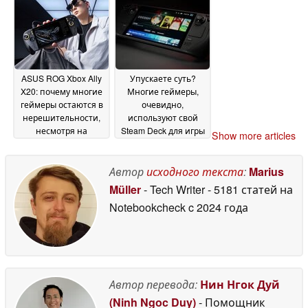
ASUS ROG Xbox Ally
Упускаете суть?
X20: почему многие
Многие геймеры,
геймеры остаются в
очевидно,
нерешительности,
используют свой
несмотря на
Steam Deck для игры
Show more articles
обновления
только в одну игру
04 June
04
2026
June 2026
Автор
исходного текста
:
Marius
Müller
- Tech Writer
- 5181 статей на
Notebookcheck
c 2024 года
Автор перевода:
Нин Нгок Дуй
(Ninh Ngoc Duy)
- Помощник