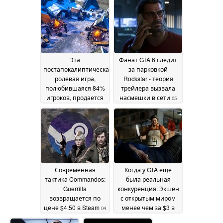
скидка в Steam
08 June
07 June 2026
2026
Эта
Фанат GTA 6 следит
постапокалиптическая
за парковкой
ролевая игра,
Rockstar - теория
полюбившаяся 84%
трейлера вызвала
игроков, продается
насмешки в сети
05
со скидкой 70% в
June 2026
Steam
06 June 2026
Современная
Когда у GTA еще
тактика Commandos:
была реальная
Guerrilla
конкуренция: Экшен
возвращается по
с открытым миром
цене $4.50 в Steam
менее чем за $3 в
04
Steam
June 2026
04 June 2026