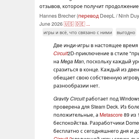
отзывов, которое получит продолжение
Hannes Brecher (
перевод
DeepL / Ninh Duy
June 2026
🇺🇸
🇩🇪
...
игры и всё, что связано с ними
выгодно
Две инди-игры в настоящее время 
Circuit
2D-приключение в стиле "пр
на
Mega Man
, поскольку каждый у
сразиться в конце. Каждый из дв
обещает свою собственную игровую
разнообразии нет.
Gravity Circuit
работает под Windows
проверена для Steam Deck. Из бол
положительные, а
Metascore
89 из 
беспокойства. Разработчики Domes
бесплатно с сегодняшнего дня и 
Circuit 2
следующей игры серии, вых