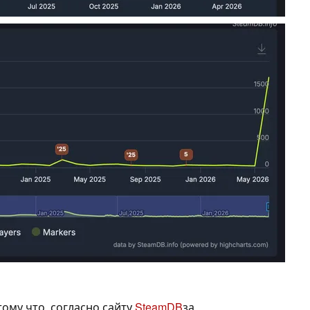
тому что, согласно сайту
SteamDB
за