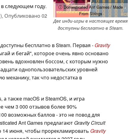
 в следующем году.
ⓘ Domesticated Ant Games / Made
From Strings
),
Опубликовано
02
Две инди-игры в настоящее время
доступны бесплатно в Steam.
доступны бесплатно в Steam. Первая -
Gravity
ыгай и бегай", которое очень явно основано
ровень вдохновлен боссом, с которым нужно
енадцати однопользовательских уровней
 механику, так что недостатка в
, а также macOS и SteamOS, и игра
ее чем 3 000 отзывов более 90%
100 возможных баллов - это не повод для
ticated Ant Games предлагают
Gravity Circuit
до 14 июня, чтобы прорекламировать
Gravity
од которой ожидается в 2027 году