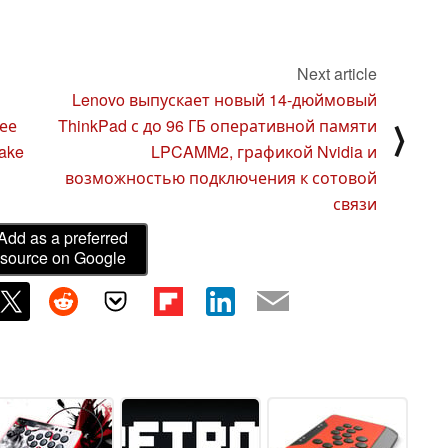
Next article
Lenovo выпускает новый 14-дюймовый
ее
ThinkPad с до 96 ГБ оперативной памяти
⟩
ake
LPCAMM2, графикой Nvidia и
возможностью подключения к сотовой
связи
Add as a preferred
source on Google