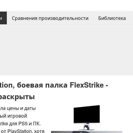
и
Сравнения производительности
Библиотека
on, боевая палка FlexStrike -
 раскрыты
ила цены и даты
вый игровой
rike для PS5 и ПК.
 PlayStation, хотя