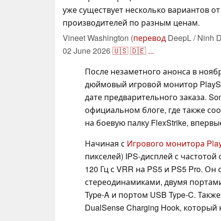
уже существует несколько вариантов от
производителей по разным ценам.
Vineet Washington (
перевод
DeepL / Ninh D
02 June 2026
🇺🇸
🇩🇪
...
После незаметного анонса в ноябр
дюймовый игровой монитор PlaySt
дате предварительного заказа. S
официальном блоге, где также со
на боевую палку FlexStrike, впер
Начиная с
Игрового монитора Play
пикселей) IPS-дисплей с частотой 
120 Гц с VRR на PS5 и PS5 Pro. Он
стереодинамиками, двумя портами H
Type-A и портом USB Type-C. Такж
DualSense Charging Hook, который 