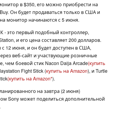
монитор в $350, его можно приобрести на
t Buy. Он будет продаваться только в США и
на монитор начинаются с 5 июня.
 ПК - это первый подобный контроллер,
tion, и его цена составляет 200 долларов.
с 12 июня, и он будет доступен в США,
через веб-сайт и участвующие розничные
, чем боевой стик Nacon Daija Arcade
(купить
laystation Fight Stick (
купить на Amazon
), и Turtle
tick
(купить на Amazon
).
ланированного на завтра (2 июня)
тором Sony может поделиться дополнительной
.