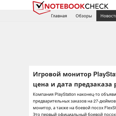
Главная
Обзоры
Новост
Игровой монитор PlayStati
цена и дата предзаказа
Компания PlayStation наконец-то объяв
предварительных заказов на 27-дюймо
монитор, а также на боевой посох FlexSt
Это первый официальный боевой посох от