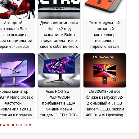
Аркадный
Дочерняя компания
Этот модульный
онтроллер Razer
Haute 42 под
аркадный
itsune выходит в
названием Retro+
контроллер
вой специальной
представила тизер
позволяет
ерсии
своего собственного
переключаться
27 June 2026
модульного
между режимами с
аркадного
джойстиком и без
контроллера
него
25 June
23 June 2026
2026
Новый монитор
Asus ROG Swift
LG 32GX870B все
Q 4K Nano Gloss с
PG34WCDN
ближе к запуску: 32-
частотой
прибывает в США:
дюймовый 4K RGB
новления 120 Гц
34-дюймовый
Tandem OLED, режим
ступил в продажу
тандем OLED с RGB-
480 Гц и AI Upscaling
в США
полосами и частотой
10 June 2026
05 June 2026
ow more articles
360 Гц
10 June 2026