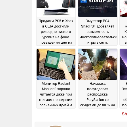
Продажи PS5 и Xbox
Эмулятор PS4
в США достигли
ShadPS4 добавляет
к
рекордно низкого
возможность
K
уровня на фоне
многопользовательской
но
повышения цен на
игры в сети,
в
консоли, а Switch 2
позволяя игрокам
укрепила свои
обойти PSN
27 June
позиции
29 June 2026
2026
Монитор Radiant
Началась
Monitor 2 хорошо
полугодовая
Ben
читается даже при
распродажа
прямом попадании
PlayStation со
об
солнечных лучей и
скидками до 80 % на
по
потребляет всего 3
отдельные игры
13
Sh
ватта
20 June 2026
June 2026