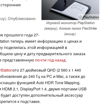
 сторонних
ⓘ PlayStation
uy),
Опубликовано
Игровой монитор PlayStation
(вверху), боевая палка FlexStrike
(внизу).
е прошлого года 27-
ation теперь имеет информацию о ценах и
ony поделилась этой информацией в
общила цену и дату предварительного заказа
вые представленную
почти год назад
.
Station
это 27-дюймовый QHD (2 560 x 1 440
обновления до 240 Гц на PC и Mac, а также до
 оснащен функцией Auto HDR Tone Mapping,
DMI 2.1, DisplayPort 1.4, двумя портами USB
е будет доступен дополнительный аксессуар
крепится к подставке.