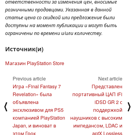
ответственности за изменения цен, вносимые
розничными продавцами. Указанная в данной
статье цена со скидкой или предложение были
доступны на момент публикации и могут быть
ограничены по времени и/или количеству.
Источник(и)
Магазин PlayStation Store
Previous article
Next article
Игра «Final Fantasy 7
Представлен
Revelation» была
портативный ЦАП iFi
объявлена
iDSD GR 2 с
⟨
⟩
эксклюзивом для PS5
поддержкой
компанией PlayStation
наушников с высоким
Japan, и виноват в
импедансом, LDAC и
этом Грок
aptX Lossless