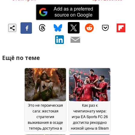
Add as a preferred
source on Google
Ещё по теме
Это не героическая
Как раз к
сага: жестокая
чемпионату мира:
стратегия
игра EA Sports FC 26
выживания в осаде
достигла рекордно
теперь доступна в
низкой цены в Steam
Steam по цене 2,50
13 June 2026