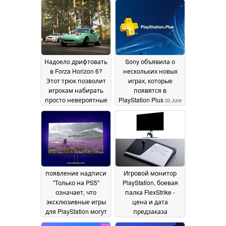
доллара
13 June 2026
Надоело дрифтовать
Sony объявила о
в Forza Horizon 6?
нескольких новых
Этот трюк позволит
играх, которые
игрокам набирать
появятся в
просто невероятные
PlayStation Plus
03 June
очки
13 June 2026
2026
появление надписи
Игровой монитор
"Только на PS5"
PlayStation, боевая
означает, что
палка FlexStrike -
эксклюзивные игры
цена и дата
для PlayStation могут
предзаказа
обойти стороной ПК
раскрыты
02 June 2026