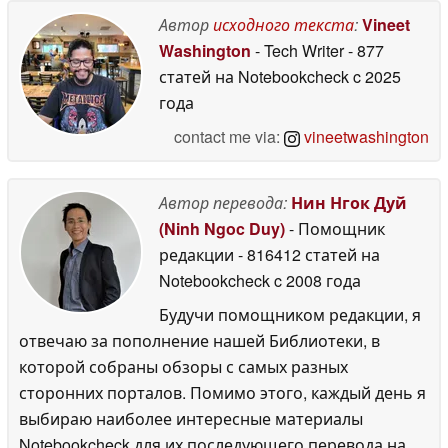
серьезную
уязвимость в
Автор
исходного текста
:
Vineet
системе
Washington
- Tech Writer
- 877
безопасности
20 May
статей на Notebookcheck
c 2025
2026
года
contact me via:
vineetwashington
Автор перевода:
Нин Нгок Дуй
(Ninh Ngoc Duy)
- Помощник
редакции
- 816412 статей на
Notebookcheck
c 2008 года
Будучи помощником редакции, я
отвечаю за пополнение нашей Библиотеки, в
которой собраны обзоры с самых разных
сторонних порталов. Помимо этого, каждый день я
выбираю наиболее интересные материалы
Notebookcheck для их последующего перевода на