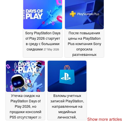
02 June 2026
Sony PlayStation Days
После повышения
of Play 2026 стартует
цены на PlayStation
в среду с большими
Plus компания Sony
скидками
опросила
27 May 2026
разгневанных
геймеров о его
ценности
25 May 2026
Утечка скидок на
Взломы учетных
PlayStation Days of
записей PlayStation,
Play 2026, но
направленные на
продажи консолей
медийных
PS5 отсутствуют
личностей,
20
Show more articles
проливают свет на
May 2026