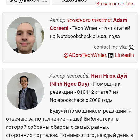
игры для Xbox
консоли Xbox
08 June
Show more articles
получают толчок к
2026
развитию благодаря
эксклюзивной игре
Автор
исходного текста
:
Adam
04 June 2026
Corsetti
- Tech Writer
- 1471 статей
на Notebookcheck
c 2025 года
contact me via:
@ACorsTechWriter
,
LinkedIn
Автор перевода:
Нин Нгок Дуй
(Ninh Ngoc Duy)
- Помощник
редакции
- 816412 статей на
Notebookcheck
c 2008 года
Будучи помощником редакции, я
отвечаю за пополнение нашей Библиотеки, в
которой собраны обзоры с самых разных
сторонних порталов. Помимо этого, каждый день я