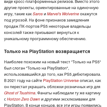
виде кросс-платформенных релизов. Вместо этого
другие проекты, ориентированные на одиночную
игру, такие как
Saros
и
Marvel's Wolverine
окажутся
под угрозой. На фоне признаков замедления
продаж ПК-портов PS5 некоторые владельцы
консолей также призывают вернуться к
уникальному программному обеспечению.
Только на PlayStation возвращается
Наиболее похожим на новый текст "Только на PS5"
был слоган "Только на PlayStation",
использовавшийся до того, как PS5 дебютировала.
В 2021 году на сайте
PlayStation Universe
описал, как
он перестал украшать обложки розничных игр для
Ghost of Tsushima
. Фанаты наблюдали ту же картину
с
Horizon Zero Dawn
и другими эксклюзивами для
PlayStation. В конце концов, все эти игры появились