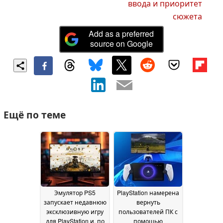
ввода и приоритет
сюжета
Add as a preferred
source on Google
Ещё по теме
Эмулятор PS5
PlayStation намерена
запускает недавнюю
вернуть
эксклюзивную игру
пользователей ПК с
для PlayStation и, по
помощью