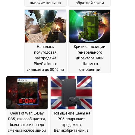
высокие цены на
обратной связи
память сводят на
через Bluetooth на
нет прибыль от
ПК, сократив
продаж консолей
отставание от Xbox
20
June 2026
14 June 2026
Началась
Критика позиции
полугодовая
генерального
распродажа
директора Аши
PlayStation со
Шармы в
скидками до 80 % на
отношении
отдельные игры
эксклюзивов Xbox
13
перепощена CSO
June 2026
Мэтью Боллом
11 June
2026
Gears of War: E-Day
Повышение цены на
PS5, как сообщается,
PS5 подрывает
была закончена до
продажи в
смены эксклюзивной
Великобритании, а