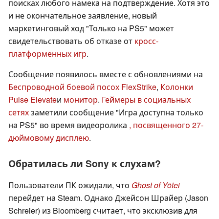
поисках любого намека на подтверждение. Хотя это
и не окончательное заявление, новый
маркетинговый ход "Только на PS5" может
свидетельствовать об отказе от
кросс-
платформенных игр
.
Сообщение появилось вместе с обновлениями на
Беспроводной боевой посох FlexStrike
,
Колонки
Pulse Elevate
и
монитор
.
Геймеры в социальных
сетях
заметили сообщение "Игра доступна только
на PS5" во время видеоролика
, посвященного 27-
дюймовому дисплею
.
Обратилась ли Sony к слухам?
Пользователи ПК ожидали, что
Ghost of Yōtei
перейдет на Steam. Однако Джейсон Шрайер (Jason
Schreier) из Bloomberg считает, что эксклюзив для