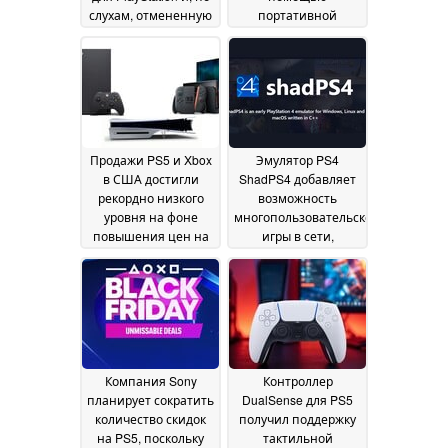
слухам, отмененную
портативной
версию для ПК
консоли PS6 и
20 July
эксклюзивных игр
2026
30
June 2026
Продажи PS5 и Xbox
Эмулятор PS4
в США достигли
ShadPS4 добавляет
рекордно низкого
возможность
уровня на фоне
многопользовательской
повышения цен на
игры в сети,
консоли, а Switch 2
позволяя игрокам
укрепила свои
обойти PSN
27 June
позиции
29 June 2026
2026
Компания Sony
Контроллер
планирует сократить
DualSense для PS5
количество скидок
получил поддержку
на PS5, поскольку
тактильной