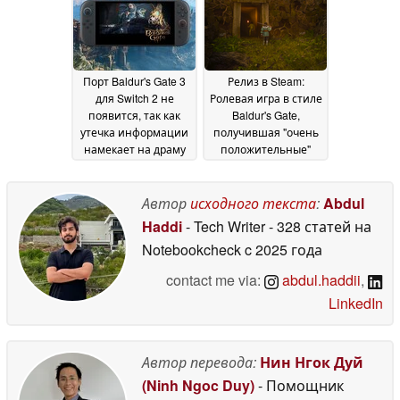
$60, и говорит, что
Games о "лучших
сторонники Раннего
сделках", утверждая,
доступа должны
что Alan Wake 2
получить "немного
пострадал из-за
дополнительной
отказа от Steam
22
Порт Baldur's Gate 3
Релиз в Steam:
любви"
30 January 2026
January 2026
для Switch 2 не
Ролевая игра в стиле
появится, так как
Baldur's Gate,
утечка информации
получившая "очень
намекает на драму
положительные"
между Larian Studios
отзывы, выходит в
и WotC
Steam со стартовой
10 January 2026
скидкой
Автор
исходного текста
:
Abdul
17 December
2025
Haddi
- Tech Writer
- 328 статей на
Notebookcheck
c 2025 года
contact me via:
abdul.haddii
,
LinkedIn
Автор перевода:
Нин Нгок Дуй
(Ninh Ngoc Duy)
- Помощник