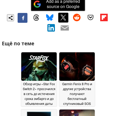
Add as a preferred
source on Google
Ещё по теме
Обзор игры «Star Fox
Garmin Fenix 8 Pro и
Switch 2» просочился
другие устройства
в сеть до истечения
получают
срока эмбарго и до
бесплатный
объявления даты
спутниковый SOS
выхода ремейка
inReach, но с
24
ограничениями
June 2026
03