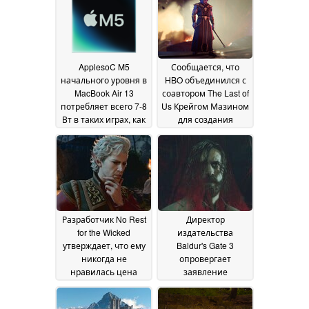
June 2026
ApplesoC M5
Сообщается, что
начального уровня в
HBO объединился с
MacBook Air 13
соавтором The Last of
потребляет всего 7-8
Us Крейгом Мазином
Вт в таких играх, как
для создания
Cyberpunk 2077 или
телесериала Baldur's
Baldur's Gate 3
Gate
08 March
07 February 2026
2026
Разработчик No Rest
Директор
for the Wicked
издательства
утверждает, что ему
Baldur's Gate 3
никогда не
опровергает
нравилась цена
заявление
Baldur's Gate 3 в
генерального
Раннем доступе в
директора Epic