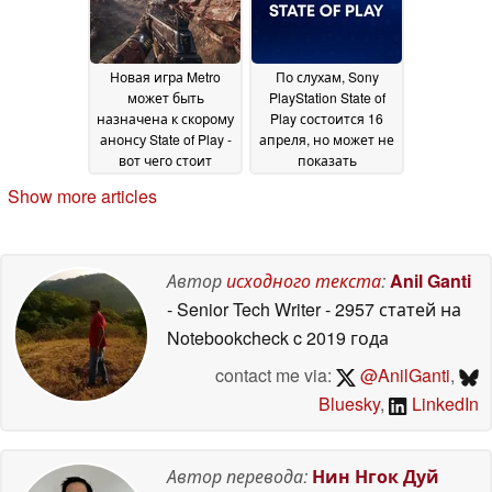
Новая игра Metro
По слухам, Sony
может быть
PlayStation State of
назначена к скорому
Play состоится 16
анонсу State of Play -
апреля, но может не
вот чего стоит
показать
ожидать
эксклюзивы PS5
11 April 2026
09
Show more articles
April 2026
Автор
исходного текста
:
Anil Ganti
- Senior Tech Writer
- 2957 статей на
Notebookcheck
c 2019 года
contact me via:
@AnilGanti
,
Bluesky
,
LinkedIn
Автор перевода:
Нин Нгок Дуй