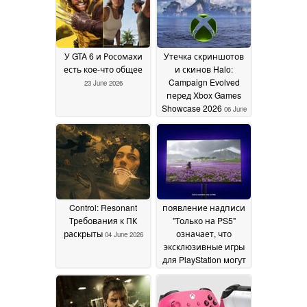
У GTA 6 и Росомахи
Утечка скриншотов
есть кое-что общее
и скинов Halo:
Campaign Evolved
23 June 2026
перед Xbox Games
Showcase 2026
06 June
2026
Control: Resonant
появление надписи
Требования к ПК
"Только на PS5"
раскрыты
означает, что
04 June 2026
эксклюзивные игры
для PlayStation могут
обойти стороной ПК
02 June 2026