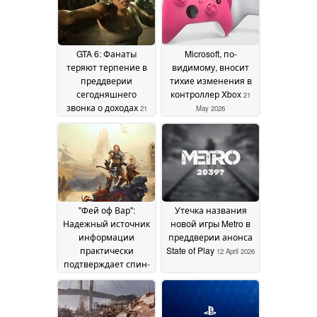
GTA 6: Фанаты
Microsoft, по-
теряют терпение в
видимому, вносит
преддверии
тихие изменения в
сегодняшнего
контроллер Xbox
21
звонка о доходах
21
May 2026
May 2026
"Фей оф Вар":
Утечка названия
Надежный источник
новой игры Metro в
информации
преддверии анонса
практически
State of Play
12 April 2026
подтверждает спин-
офф God of War
перед слухами о
State of Play
14 May 2026