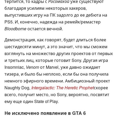
терпится, то кадры с
Росомахой
уже существуют
благодаря усилиям некоторых хакеров,
выпустивших игру на ПК задолго до ее дебюта на
PS5. И, конечно, надежда на ремейк/ремастер
Bloodborne
остается вечной.
Демонстрация, как говорят, будет длиться более
шестидесяти минут, а это значит, что мы сможем
взглянуть на множество других проектов от первых
и третьих лиц, которые готовит Sony. Другая игра
Insomniac,
Venom
от Marvel, уже давно ожидает
тизера, и было бы неплохо, если бы она получила
немного эфирного времени. Амбициозный проект
Naughty Dog,
Intergalactic: The Heretic Prophet
скорее
всего, получит место, но Sony, вероятно, посвятит
ему еще один State of Play.
Не исключено появление в GTA 6