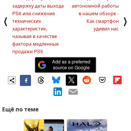
задержку даты выхода
автономной работы
PS6 или снижение
в нашем обзоре -
⟨
⟩
технических
Как смартфон
характеристик,
удивил нас
называя в качестве
фактора медленные
продажи PS5
Add as a preferred
source on Google
Ещё по теме