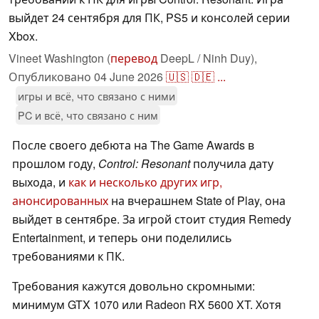
выйдет 24 сентября для ПК, PS5 и консолей серии
Xbox.
Vineet Washington (
перевод
DeepL / Ninh Duy),
Опубликовано
04 June 2026
🇺🇸
🇩🇪
...
игры и всё, что связано с ними
PC и всё, что связано с ним
После своего дебюта на The Game Awards в
прошлом году,
Control: Resonant
получила дату
выхода, и
как и несколько других игр,
анонсированных
на вчерашнем State of Play, она
выйдет в сентябре. За игрой стоит студия Remedy
Entertainment, и теперь они поделились
требованиями к ПК.
Требования кажутся довольно скромными:
минимум GTX 1070 или Radeon RX 5600 XT. Хотя