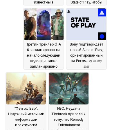
известны в
State of Play, чтобы
преддверии Sony
раскрыть первый
State of Play
AAA-проект
31 May 2026
28 May 2026
Третий трейлер GTA
Sony подтверждает
6 запланирован на
новый State of Play,
начало следующей
ориентированный
недели, а также
на Росомаху
20 May
запланировано
2026
появление State of
Play, судя по новой
утечке
22 May 2026
"Фей оф Вар":
FBC: Неудача
Надежный источник
Firebreak привела к
информации
тому, что Remedy
практически
Entertainment