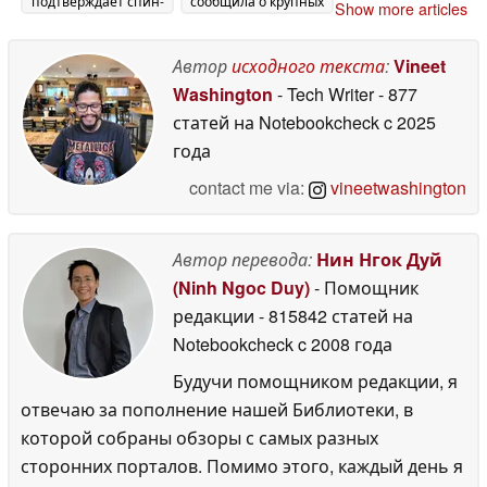
подтверждает спин-
сообщила о крупных
Show more articles
офф God of War
убытках в 3 квартале
перед слухами о
2025 года
31 October
State of Play
Автор
исходного текста
:
Vineet
14 May 2026
2025
Washington
- Tech Writer
- 877
статей на Notebookcheck
c 2025
года
contact me via:
vineetwashington
Автор перевода:
Нин Нгок Дуй
(Ninh Ngoc Duy)
- Помощник
редакции
- 815842 статей на
Notebookcheck
c 2008 года
Будучи помощником редакции, я
отвечаю за пополнение нашей Библиотеки, в
которой собраны обзоры с самых разных
сторонних порталов. Помимо этого, каждый день я