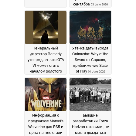
сентябре
03 June 2026
Генеральный
Утечка даты выхода
директор Remedy
Onimusha: Way of the
утверждает, что GTA
Sword от Capcom,
VI может стать
приближение State
началом золотого
of Play
01 June 2026
века для игр, и
умалчивает о
переносе даты
выхода
02 June 2026
Информация о
Бывшие
предзаказе Marvel's
разработчики Forza
Wolverine для PS5 и
Horizon готовили, не
цена на нее стали
могли дождаться