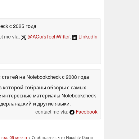
heck
c 2025 года
ct me via:
@ACorsTechWriter
,
LinkedIn
2 статей на Notebookcheck
c 2008 года
в которой собраны обзоры с самых
е интересные материалы Notebookcheck
дерландский и другие языки.
contact me via:
Facebook
 год, 05 месяц
> Сообщается, что Naughty Dog и