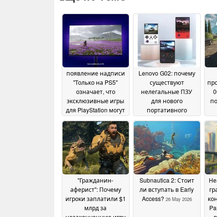
появление надписи
Lenovo G02: почему
"Только на PS5"
существуют
пр
означает, что
нелегальные ПЗУ
0
эксклюзивные игры
для нового
по
для PlayStation могут
портативного
обойти стороной ПК
компьютера в стиле
Game Boy
ср
02 June 2026
28 May 2026
"Гражданин-
Subnautica 2: Стоит
Не
аферист": Почему
ли вступать в Early
гр
игроки заплатили $1
Access?
ко
26 May 2026
млрд за
Pa
незаконченную игру
в