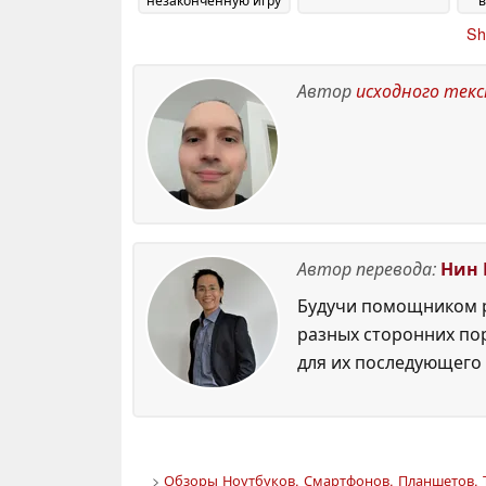
W
26 May 2026
Sh
о
Автор
исходного тек
Автор перевода:
Нин 
Будучи помощником р
разных сторонних по
для их последующего 
>
Обзоры Ноутбуков, Смартфонов, Планшетов. 