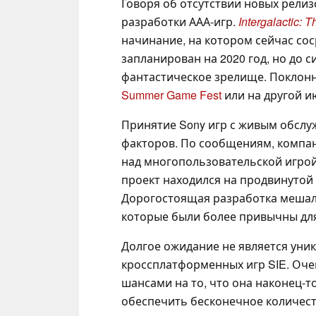
Говоря об отсутствии новых рели
разработки ААА-игр.
Intergalactic: 
начинание, на котором сейчас сос
запланирован на 2020 год, но до с
фантастическое зрелище. Поклонн
Summer Game Fest
или на другой и
Принятие Sony игр с живым обслу
факторов. По сообщениям, компани
над многопользовательской игро
проект находился на продвинутой с
Дорогостоящая разработка мешал
которые были более привычны для
Долгое ожидание не является уни
кроссплатформенных игр SIE. Оче
шансами на то, что она наконец-т
обеспечить бесконечное количест