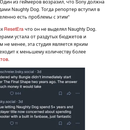
 Один из геймеров возразил, что Sony должна
ами Naughty Dog. Тогда репортер вступил в
деленно есть проблемы с этим"
ах
ResetEra
что он не выделял Naughty Dog.
ерами устала от раздутых бюджетов и
м не менее, эта студия является ярким
реходит к меньшему количеству более
ктов
.