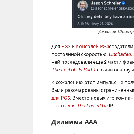
Джейсон Шрайер 
Для
PS3
и
Консолей PS4
создатели
постоянной скоростью.
Uncharted: 
ней последовали еще 2 части фр
The Last of Us Part 1
создав основу 
К сожалению, этот импульс не по
были разочарованы ограниченным
для PS5
. Вместо новых игр компа
порты для
The Last of Us
IP.
Дилемма ААА