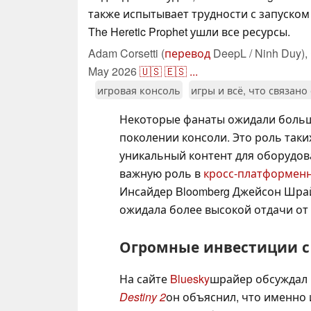
также испытывает трудности с запуском иг
The Heretic Prophet ушли все ресурсы.
Adam Corsetti (
перевод
DeepL / Ninh Duy),
May 2026
🇺🇸
🇪🇸
...
игровая консоль
игры и всё, что связано
Некоторые фанаты ожидали боль
поколении консоли. Это роль таких
уникальный контент для оборудован
важную роль в
кросс-платформен
Инсайдер Bloomberg Джейсон Шрайе
ожидала более высокой отдачи от
Огромные инвестиции 
На сайте
Bluesky
шрайер обсуждал
Destiny 2
он объяснил, что именно