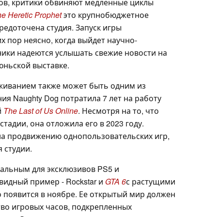
зов, критики обвиняют медленные циклы
The Heretic Prophet
это крупнобюджетное
редоточена студия. Запуск игры
их пор неясно, когда выйдет научно-
ики надеются услышать свежие новости на
юньской выставке.
живанием также может быть одним из
я Naughty Dog потратила 7 лет на работу
й
The Last of Us Online
. Несмотря на то, что
тадии, она отложила его в 2023 году.
а продвижению однопользовательских игр,
 студии.
кальным для эксклюзивов PS5 и
видный пример - Rockstar и
GTA 6
с растущими
о появится в ноябре. Ее открытый мир должен
во игровых часов, подкрепленных