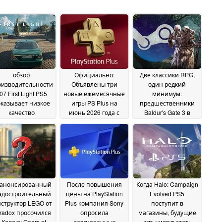
обзор
Официально:
Две классики RPG,
оизводительности
Объявлены три
один редкий
07 First Light PS5
новые ежемесячные
минимум:
казывает низкое
игры PS Plus на
предшественники
качество
июнь 2026 года с
Baldur's Gate 3 в
изображения по
релизами для PS4 и
комплекте за $10
авнению с PS5 Pro
PS5
вместо $60 в Steam
26 May 2026
26
27 May 2026
May 2026
анонсированный
После повышения
Когда Halo: Campaign
адостроительный
цены на PlayStation
Evolved PS5
нструктор LEGO от
Plus компания Sony
поступит в
radox просочился
опросила
магазины, будущие
 Корею; Gears of
разгневанных
игры могут стать