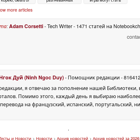
ar: E-Day также
геймеров о его
эксклюзивами для
ow more articles
ценили
ценности
Xbox
26 May 2026
25 May 2026
17 May 2026
ста
:
Adam Corsetti
- Tech Writer
- 1471 статей на Notebookc
conta
Нгок Дуй (Ninh Ngoc Duy)
- Помощник редакции
- 81641
едакции, я отвечаю за пополнение нашей Библиотеки, 
рталов. Помимо этого, каждый день я выбираю наиболе
перевода на французский, испанский, португальский, ни
'
Тесты и Новости
>
Новости
>
Архив новостей
>
Архив новостей за 2026