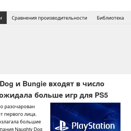
и
Сравнения производительности
Библиотека
Dog и Bungie входят в число
 ожидала больше игр для PS5
то разочарован
т первого лица.
возлагала большие
мпания Naughty Dog