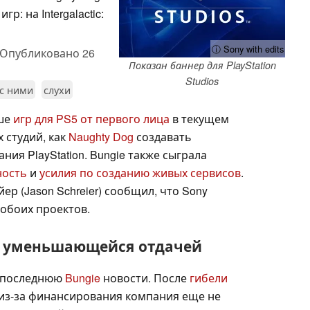
р: на Intergalactic:
ⓘ Sony with edits
Опубликовано
26
Показан баннер для PlayStation
Studios
 с ними
слухи
ше
игр для PS5 от первого лица
в текущем
 студий, как
Naughty Dog
создавать
ия PlayStation. Bungie также сыграла
ность
и
усилия по созданию живых сервисов
.
р (Jason Schreier) сообщил, что Sony
 обоих проектов.
с уменьшающейся отдачей
 последнюю
Bungie
новости. После
гибели
 из-за финансирования компания еще не