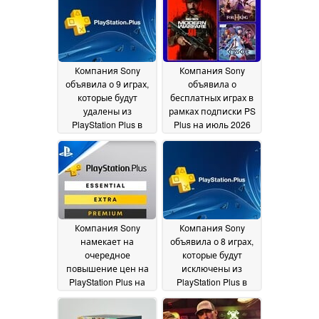
новостях,
касающихся дисков
для PS5
29 July 2026
Компания Sony
Компания Sony
объявила о 9 играх,
объявила о
которые будут
бесплатных играх в
удалены из
рамках подписки PS
PlayStation Plus в
Plus на июль 2026
августе 2026 года
года
26
02 July 2026
July 2026
Компания Sony
Компания Sony
намекает на
объявила о 8 играх,
очередное
которые будут
повышение цен на
исключены из
PlayStation Plus на
PlayStation Plus в
фоне замедления
июле 2026 года
29
продаж консолей
June 2026