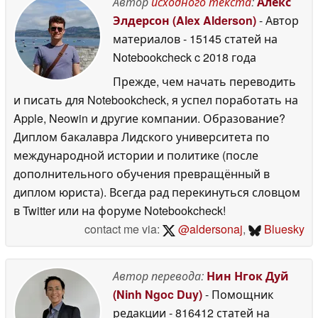
Автор
исходного текста
:
Алекс
27 May 2026
Элдерсон (Alex Alderson)
- Автор
материалов
- 15145 статей на
Notebookcheck
c 2018 года
Прежде, чем начать переводить
и писать для Notebookcheck, я успел поработать на
Apple, Neowin и другие компании. Образование?
Диплом бакалавра Лидского университета по
международной истории и политике (после
дополнительного обучения превращённый в
диплом юриста). Всегда рад перекинуться словцом
в Twitter или на форуме Notebookcheck!
contact me via:
@aldersonaj
,
Bluesky
Автор перевода:
Нин Нгок Дуй
(Ninh Ngoc Duy)
- Помощник
редакции
- 816412 статей на