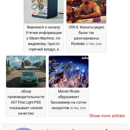
PS5
01 July 2026
Вернемся к началу:
GTA 6: Фанаты редко
Утечки информации
были так
о Steam Machine, по-
разочарованы
видимому, просто
Rockstar
27 May 2026
горячий воздух, а
опасения по поводу
цены растут
28 May
2026
обзор
Marvel Rivals
производительности
обрушивает
007 First Light PS5
банхаммер на сотни
показывает низкое
аккаунтов
26 May 2026
качество
Show more articles
изображения по
сравнению с PS5 Pro