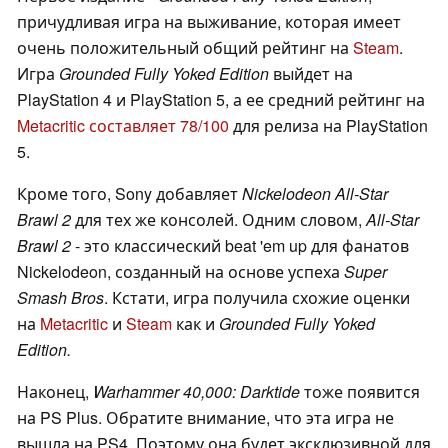
причудливая игра на выживание, которая имеет
очень положительный общий рейтинг на
Steam
.
Игра
Grounded Fully Yoked Edition
выйдет на
PlayStation 4 и PlayStation 5, а ее средний рейтинг на
Metacritic составляет 78/100
для релиза на PlayStation
5.
Кроме того, Sony добавляет
Nickelodeon All-Star
Brawl 2
для тех же консолей. Одним словом,
All-Star
Brawl 2
- это классический beat 'em up для фанатов
Nickelodeon, созданный на основе успеха
Super
Smash Bros
. Кстати, игра получила схожие оценки
на
Metacritic
и
Steam
как и
Grounded Fully Yoked
Edition.
Наконец,
Warhammer 40,000: Darktide
тоже появится
на PS Plus. Обратите внимание, что эта игра не
вышла на PS4. Поэтому она будет эксклюзивной для