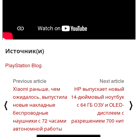
Источник(и)
PlayStation Blog
Previous article
Next article
Xiaomi раньше, чем
HP выпускает новый
ожидалось, выпустила
14-дюймовый ноутбук
⟨
⟩
новые накладные
с 64 ГБ ОЗУ и OLED-
беспроводные
дисплеем с
наушники с 72 часами
разрешением 700 нит
автономной работы