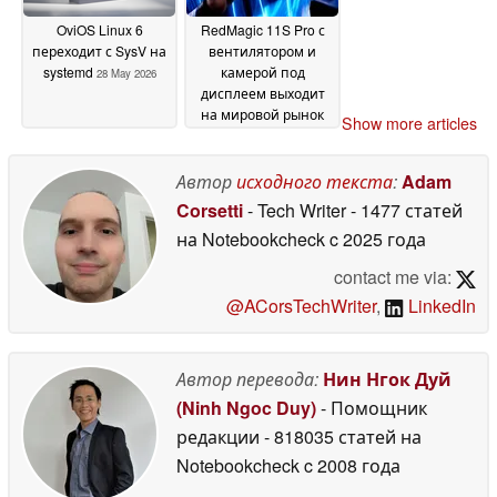
OviOS Linux 6
RedMagic 11S Pro с
переходит с SysV на
вентилятором и
systemd
камерой под
28 May 2026
дисплеем выходит
на мировой рынок
Show more articles
по цене 849
долларов
27 May 2026
Автор
исходного текста
:
Adam
Corsetti
- Tech Writer
- 1477 статей
на Notebookcheck
c 2025 года
contact me via:
@ACorsTechWriter
,
LinkedIn
Автор перевода:
Нин Нгок Дуй
(Ninh Ngoc Duy)
- Помощник
редакции
- 818035 статей на
Notebookcheck
c 2008 года