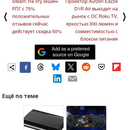
Steam: На эту экшен-
Проектор Aurzen Eazze
РПГ с 75%
D1R Air выходит на
⟨
⟩
положительных
рынок с ОС Roku TV,
отзывов сейчас
яркостью 300 люмен и
действует скидка 50%
совместимостью с
блоком питания
Add as a preferred
source on Google
Ещё по теме