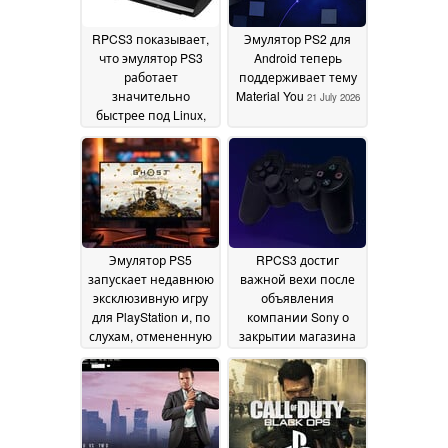
RPCS3 показывает,
Эмулятор PS2 для
что эмулятор PS3
Android теперь
работает
поддерживает тему
значительно
Material You
21 July 2026
быстрее под Linux,
однако Windows по-
прежнему
доминирует по
общему числу
пользователей
05
August 2026
Эмулятор PS5
RPCS3 достиг
запускает недавнюю
важной вехи после
эксклюзивную игру
объявления
для PlayStation и, по
компании Sony о
слухам, отмененную
закрытии магазина
версию для ПК
PS3
20 July
18 July 2026
2026