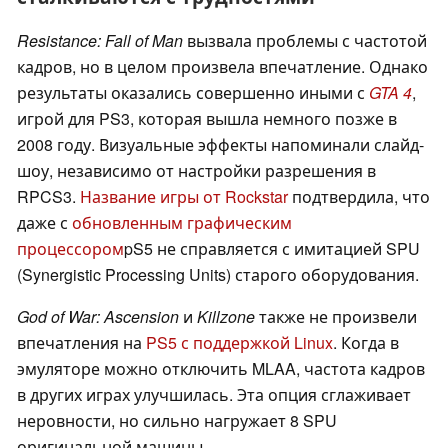
Resistance: Fall of Man
вызвала проблемы с частотой
кадров, но в целом произвела впечатление. Однако
результаты оказались совершенно иными с
GTA 4
,
игрой для PS3, которая вышла немного позже в
2008 году. Визуальные эффекты напоминали слайд-
шоу, независимо от настройки разрешения в
RPCS3.
Название игры от Rockstar
подтвердила, что
даже с
обновленным графическим
процессором
pS5 не справляется с имитацией SPU
(Synergistic Processing Units) старого оборудования.
God of War: Ascension
и
Killzone
также не произвели
впечатления на
PS5 с поддержкой Linux
. Когда в
эмуляторе можно отключить MLAA, частота кадров
в других играх улучшилась. Эта опция сглаживает
неровности, но сильно нагружает 8 SPU
оригинальной машины.