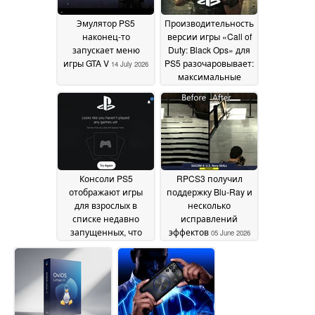
Эмулятор PS5
Производительность
наконец-то
версии игры «Call of
запускает меню
Duty: Black Ops» для
игры GTA V
PS5 разочаровывает:
14 July 2026
максимальные
параметры
ограничиваются
разрешением 1080p
и частотой
обновления 60 Гц
11
July 2026
Консоли PS5
RPCS3 получил
отображают игры
поддержку Blu-Ray и
для взрослых в
несколько
списке недавно
исправлений
запущенных, что
эффектов
05 June 2026
вызывает опасения
по поводу
безопасности PSN
18
June 2026