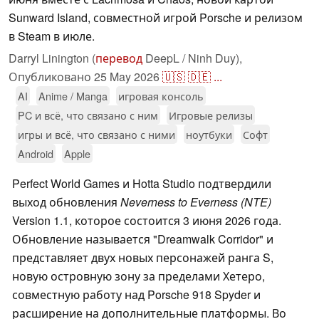
Sunward Island, совместной игрой Porsche и релизом
в Steam в июле.
Darryl Linington (
перевод
DeepL / Ninh Duy),
Опубликовано
25 May 2026
🇺🇸
🇩🇪
...
AI
Anime / Manga
игровая консоль
PC и всё, что связано с ним
Игровые релизы
игры и всё, что связано с ними
ноутбуки
Софт
Android
Apple
Perfect World Games и Hotta Studio подтвердили
выход обновления
Neverness to Everness (NTE)
Version 1.1, которое состоится 3 июня 2026 года.
Обновление называется "Dreamwalk Corridor" и
представляет двух новых персонажей ранга S,
новую островную зону за пределами Хетеро,
совместную работу над Porsche 918 Spyder и
расширение на дополнительные платформы. Во