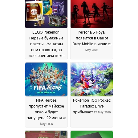
LEGO Pokémon:
Persona 5 Royal
Первые бумажные
появится в Call of
пакеты - фанатам
Duty: Mobile в июле
28
они нравятся, за
May 2026
исключением поке-
шаров
05 June 2026
FIFA Heroes
Pokémon TCG Pocket:
пропустит майское
Paradox Drive
окно и будет
прибывает
27 May 2026
запущена 22 июня
28
May 2026