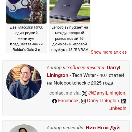
Две классики RPG,
Lenovo выпускает на
один редкий
международный
минимум:
рынок новый 15-
предшественники
дюймовый игровой
Baldur's Gate 3 в
ноутбук с 48 ГБ VRAM
Show more articles
комплекте за $10
и OLED-дисплеем с
вместо $60 в Steam
разрешением 1,100
26
нит
Автор
исходного текста
:
Darryl
May 2026
26 May 2026
Linington
- Tech Writer
- 407 статей
на Notebookcheck
c 2025 года
contact me via:
@DarrylLinington
,
Facebook
,
DarrylLinington
,
LinkedIn
Автор перевода:
Нин Нгок Дуй