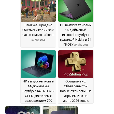
Paralives: Продано
HP выпускает новый
250 тысяч копий за 8
16-дюймовый
часов только в Steam
игровой ноутбук с
графикой Nvidia и 64
27 May 2026
ГБ ОЗУ
27 May 2026
HP выпускает новый
Официально:
14-дюймовый
Объявлены три
ноутбук с 64 ГБ ОЗУ и
новые ежемесячные
OLED-дисплеем с
игры PS Plus на
разрешением 700
июнь 2026 года с
нит
релизами для PS4 и
26 May 2026
PS5
26 May 2026