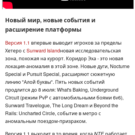
Новый мир, новые события и
расширение платформы
Версия 1.1
впервые выводит игроков за пределы
Хетеро с
Sunward Island
новая исследовательская
зона, похожая на курорт. Коридор Эха - это новая
локация-аномалия в этой зоне. Новые дуги, Nocturne
Special и Pursuit Special, расширяют сюжетную
линию "Алой буквы". Пять новых событий
продлится до 8 июля: What's Baking, Underground
Circuit (режим PvP с автомобильными боями 6v6),
Sunward Travelogue, The Long Dream и Beyond the
Rails: Uncharted Circle, событие в метро с
аномальным поездом-призраком.
Версия 1.1 выходит в то время, когда
NTE
работает