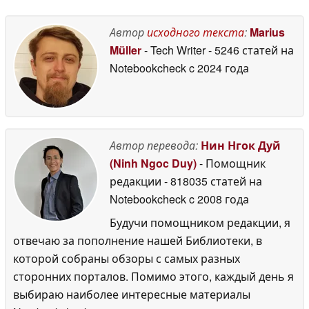
покемонов
28 May 2026
Автор
исходного текста
:
Marius
Müller
- Tech Writer
- 5246 статей на
Notebookcheck
c 2024 года
Автор перевода:
Нин Нгок Дуй
(Ninh Ngoc Duy)
- Помощник
редакции
- 818035 статей на
Notebookcheck
c 2008 года
Будучи помощником редакции, я
отвечаю за пополнение нашей Библиотеки, в
которой собраны обзоры с самых разных
сторонних порталов. Помимо этого, каждый день я
выбираю наиболее интересные материалы