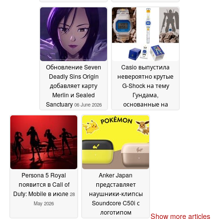
посвящённый ретро-
секундного
консоли, выйдет в
ограбления
13 June
декабре 2026 года
22
2026
June 2026
Обновление Seven
Casio выпустила
Deadly Sins Origin
невероятно крутые
добавляет карту
G-Shock на тему
Merlin и Sealed
Гундама,
Sanctuary
основанные на
06 June 2026
классических DW-
5600
05 June 2026
Persona 5 Royal
Anker Japan
появится в Call of
представляет
Duty: Mobile в июле
наушники-клипсы
28
Soundcore C50i с
May 2026
логотипом
Show more articles