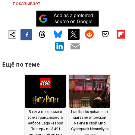
показывает
Add as a preferred
source on Google
Ещё по теме
В сети просочился
Lumibricks добавляет
эскиз грандиозного
магазин японской
набора Lego «Гарри
манги в свой мир
Поттер» из 3 491
Cyberpunk Neoncity
26
детали ещё до его
July 2026