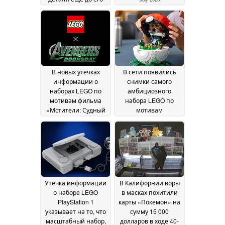
официального
анонса; его
стоимость
составляет 450
долларов
30 July 2026
В новых утечках
В сети появились
информации о
снимки самого
наборах LEGO по
амбициозного
мотивам фильма
набора LEGO по
«Мстители: Судный
мотивам
день» представлены
«Покемонов» ещё до
«Люди Икс»,
его официального
«Тёмные Мстители»
выпуска: в
и другие персонажи
«Покеболе» из 2 343
деталей скрыт
17 July 2026
целый мир
07 July 2026
Утечка информации
В Калифорнии воры
о наборе LEGO
в масках похитили
PlayStation 1
карты «Покемон» на
указывает на то, что
сумму 15 000
масштабный набор,
долларов в ходе 40-