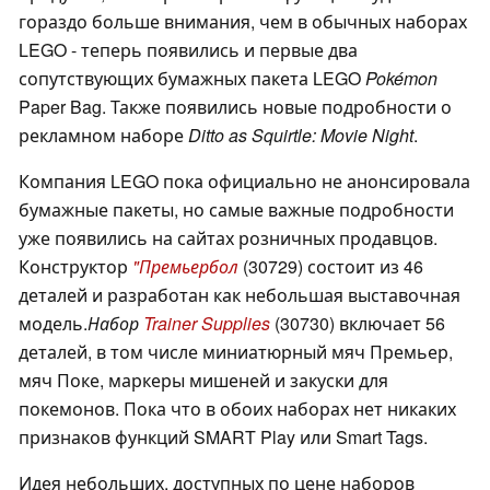
гораздо больше внимания, чем в обычных наборах
LEGO - теперь появились и первые два
сопутствующих бумажных пакета LEGO
Pokémon
Paper Bag. Также появились новые подробности о
рекламном наборе
Ditto as Squirtle: Movie Night
.
Компания LEGO пока официально не анонсировала
бумажные пакеты, но самые важные подробности
уже появились на сайтах розничных продавцов.
Конструктор
"Премьербол
(30729) состоит из 46
деталей и разработан как небольшая выставочная
модель.
Набор
Trainer Supplies
(30730) включает 56
деталей, в том числе миниатюрный мяч Премьер,
мяч Поке, маркеры мишеней и закуски для
покемонов. Пока что в обоих наборах нет никаких
признаков функций SMART Play или Smart Tags.
Идея небольших, доступных по цене наборов