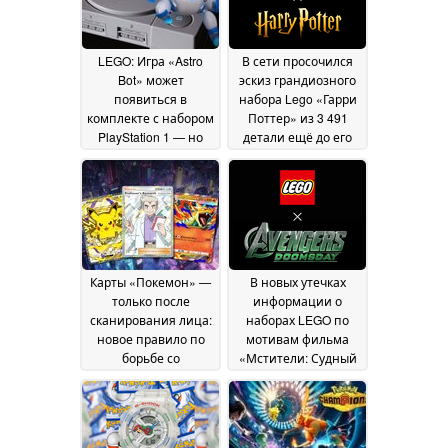
LEGO: Игра «Astro
В сети просочился
Bot» может
эскиз грандиозного
появиться в
набора Lego «Гарри
комплекте с набором
Поттер» из 3 491
PlayStation 1 — но
детали ещё до его
есть один нюанс
официального
01
анонса; его
August 2026
стоимость
составляет 450
долларов
30 July 2026
Карты «Покемон» —
В новых утечках
только после
информации о
сканирования лица:
наборах LEGO по
новое правило по
мотивам фильма
борьбе со
«Мстители: Судный
спекуляцией
день» представлены
вызывает критику
«Люди Икс»,
28
«Тёмные Мстители»
July 2026
и другие персонажи