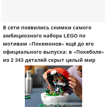
В сети появились снимки самого
амбициозного набора LEGO по
мотивам «Покемонов» ещё до его
официального выпуска: в «Покеболе»
из 2 343 деталей скрыт целый мир
ⓘ u/BrickTap via r/Legoleak