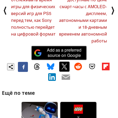
игры для физических
смарт-часы с AMOLED-
⟨
⟩
версий игр для PS5
дисплеем,
перед тем, как Sony
автономными картами
полностью перейдет
и 18-дневным
на цифровой формат
временем автономной
работы
Add as a preferred
source on Google
Ещё по теме