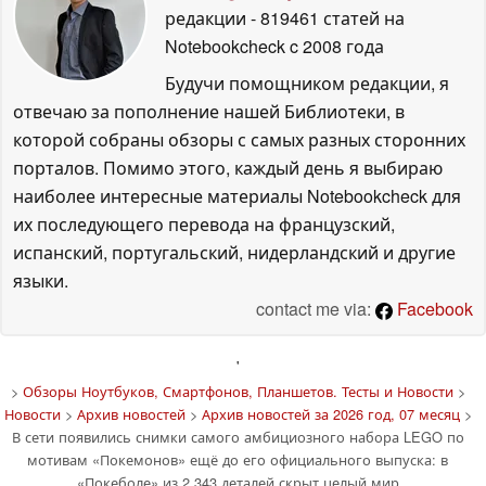
редакции
- 819461 статей на
Notebookcheck
c 2008 года
Будучи помощником редакции, я
отвечаю за пополнение нашей Библиотеки, в
которой собраны обзоры с самых разных сторонних
порталов. Помимо этого, каждый день я выбираю
наиболее интересные материалы Notebookcheck для
их последующего перевода на французский,
испанский, португальский, нидерландский и другие
языки.
contact me via:
Facebook
'
>
Обзоры Ноутбуков, Смартфонов, Планшетов. Тесты и Новости
>
Новости
>
Архив новостей
>
Архив новостей за 2026 год, 07 месяц
>
В сети появились снимки самого амбициозного набора LEGO по
мотивам «Покемонов» ещё до его официального выпуска: в
«Покеболе» из 2 343 деталей скрыт целый мир