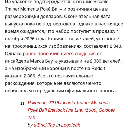
На упаковке подтверждается название «Iconic
Trainer Moments Poké Ball» и розничная цена в
размере 299,99 долларов. Окончательная дата
выпуска пока не подтверждена, однако в настоящее
время ожидается, что набор поступит в продажу 1
октября 2026 года. Количество деталей, указанное
на просочившихся изображениях, составляет 2 343.
Однако
ранее просочившиеся сведения
от
инсайдера Макса Баута указывали на 2 339 деталей,
а на изображении коробки в посте на Reddit
указано 2 386. Все это незначительные
расхождения, которые не являются чем-то
необычным в преддверии официального анонса.
Pokémon: 72154 Iconic Trainer Moments:
Poké Ball first look (via Lite) ($300, October
1st)
by
u/BrickTap
in
Legoleak