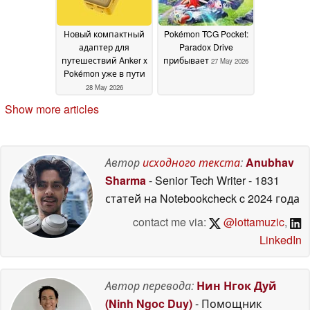
Новый компактный
Pokémon TCG Pocket:
адаптер для
Paradox Drive
путешествий Anker x
прибывает
27 May 2026
Pokémon уже в пути
28 May 2026
Show more articles
Автор
исходного текста
:
Anubhav
Sharma
- Senior Tech Writer
- 1831
статей на Notebookcheck
c 2024 года
contact me via:
@lottamuzic
,
LinkedIn
Автор перевода:
Нин Нгок Дуй
(Ninh Ngoc Duy)
- Помощник