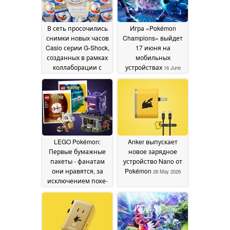
17 July 2026
В сеть просочились
Игра «Pokémon
снимки новых часов
Champions» выйдет
Casio серии G-Shock,
17 июня на
созданных в рамках
мобильных
коллаборации с
устройствах
16 June
Pokémon
20 June 2026
2026
LEGO Pokémon:
Anker выпускает
Первые бумажные
новое зарядное
пакеты - фанатам
устройство Nano от
они нравятся, за
Pokémon
28 May 2026
исключением поке-
шаров
05 June 2026