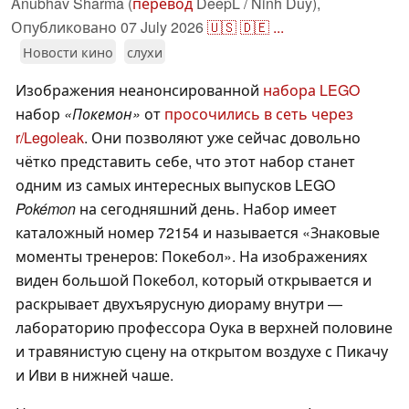
Anubhav Sharma (
перевод
DeepL / Ninh Duy),
Опубликовано
07 July 2026
🇺🇸
🇩🇪
...
Новости кино
слухи
Изображения неанонсированной
набора LEGO
набор
«Покемон»
от
просочились в сеть через
r/Legoleak
. Они позволяют уже сейчас довольно
чётко представить себе, что этот набор станет
одним из самых интересных выпусков LEGO
Pokémon
на сегодняшний день. Набор имеет
каталожный номер 72154 и называется «Знаковые
моменты тренеров: Покебол». На изображениях
виден большой Покебол, который открывается и
раскрывает двухъярусную диораму внутри —
лабораторию профессора Оука в верхней половине
и травянистую сцену на открытом воздухе с Пикачу
и Иви в нижней чаше.