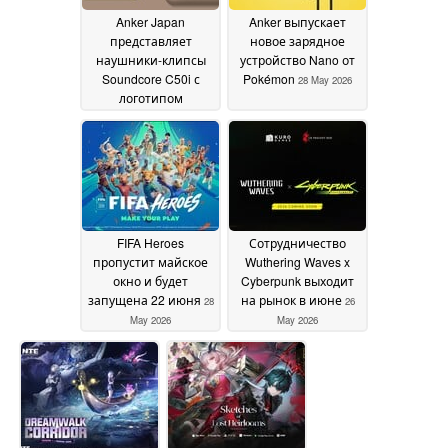
Anker Japan
Anker выпускает
представляет
новое зарядное
наушники-клипсы
устройство Nano от
Soundcore C50i с
Pokémon
28 May 2026
логотипом
покемонов
28 May 2026
FIFA Heroes
Сотрудничество
пропустит майское
Wuthering Waves x
окно и будет
Cyberpunk выходит
запущена 22 июня
на рынок в июне
28
26
May 2026
May 2026