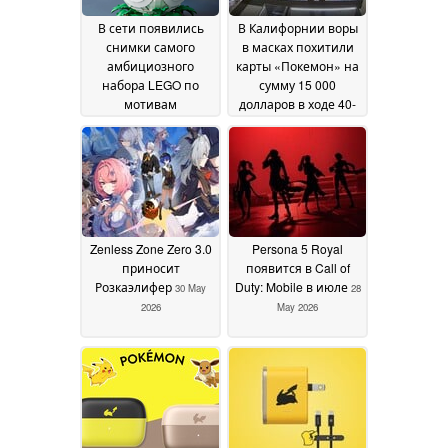
В сети появились
В Калифорнии воры
снимки самого
в масках похитили
амбициозного
карты «Покемон» на
набора LEGO по
сумму 15 000
мотивам
долларов в ходе 40-
«Покемонов» ещё до
секундного
его официального
ограбления
13 June
выпуска: в
2026
«Покеболе» из 2 343
деталей скрыт
целый мир
07 July 2026
Zenless Zone Zero 3.0
Persona 5 Royal
приносит
появится в Call of
Розкаэлифер
Duty: Mobile в июле
30 May
28
2026
May 2026