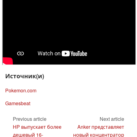
Источник(и)
Pokemon.com
Gamesbeat
Previous article
Next article
HP выпускает более
Anker представляет
дешевый 16-
новый концентратор