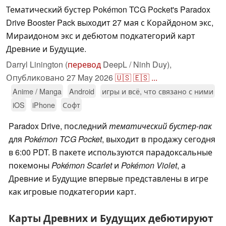
Тематический бустер Pokémon TCG Pocket's Paradox
Drive Booster Pack выходит 27 мая с Корайдоном экс,
Мираидоном экс и дебютом подкатегорий карт
Древние и Будущие.
Darryl Linington (
перевод
DeepL / Ninh Duy),
Опубликовано
27 May 2026
🇺🇸
🇪🇸
...
Anime / Manga
Android
игры и всё, что связано с ними
iOS
iPhone
Софт
Paradox Drive, последний
тематический бустер-пак
для
Pokémon TCG Pocket
, выходит в продажу сегодня
в 6:00 PDT. В пакете используются парадоксальные
покемоны
Pokémon Scarlet
и
Pokémon Violet
, а
Древние и Будущие впервые представлены в игре
как игровые подкатегории карт.
Карты Древних и Будущих дебютируют