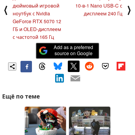
дюймовый игровой
10-в-1 Nano USB-C с
⟨
⟩
ноутбук с Nvidia
дисплеем 240 Гц
GeForce RTX 5070 12
ГБ и OLED-дисплеем
с частотой 165 Гц
Add as a preferred
source on Google
Ещё по теме