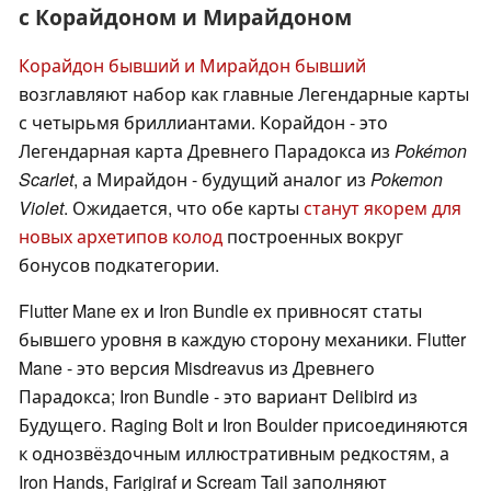
с Корайдоном и Мирайдоном
Корайдон бывший и Мирайдон бывший
возглавляют набор как главные Легендарные карты
с четырьмя бриллиантами. Корайдон - это
Легендарная карта Древнего Парадокса из
Pokémon
Scarlet
, а Мирайдон - будущий аналог из
Pokemon
Violet
. Ожидается, что обе карты
станут якорем для
новых архетипов колод
построенных вокруг
бонусов подкатегории.
Flutter Mane ex и Iron Bundle ex привносят статы
бывшего уровня в каждую сторону механики. Flutter
Mane - это версия Misdreavus из Древнего
Парадокса; Iron Bundle - это вариант Delibird из
Будущего. Raging Bolt и Iron Boulder присоединяются
к однозвёздочным иллюстративным редкостям, а
Iron Hands, Farigiraf и Scream Tail заполняют