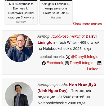
NTE: Neverness to
Arknights: Endfield 1.3
Everness 1.1
отправляется в
Dreamwalk Corridor
Sword Vault Dale
24
стартует 3 июня
25
May 2026
May 2026
Show more articles
Автор
исходного текста
:
Darryl
Linington
- Tech Writer
- 409 статей
на Notebookcheck
c 2025 года
contact me via:
@DarrylLinington
,
Facebook
,
DarrylLinington
,
LinkedIn
Автор перевода:
Нин Нгок Дуй
(Ninh Ngoc Duy)
- Помощник
редакции
- 815842 статей на
Notebookcheck
c 2008 года