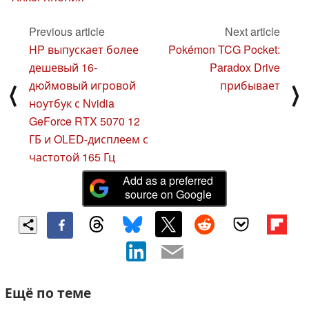
Previous article
Next article
HP выпускает более
Pokémon TCG Pocket:
дешевый 16-
Paradox Drive
дюймовый игровой
прибывает
⟨
⟩
ноутбук с Nvidia
GeForce RTX 5070 12
ГБ и OLED-дисплеем с
частотой 165 Гц
Add as a preferred
source on Google
Ещё по теме