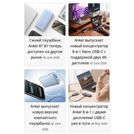
Синий пауэрбанк
Anker выпускает
Anker 87 Вт теперь
новый концентратор
доступен на другом
8-в-1 Nano USB-C с
рынке
поддержкой двух 4K-
09 June 2026
дисплеев
03 June 2026
Anker выпускает
Новый концентратор
новую версию
Anker 8-в-1 с двумя
компактного
дисплеями USB-C
пауэрбанка
уже в пути
02 June
28 May 2026
2026