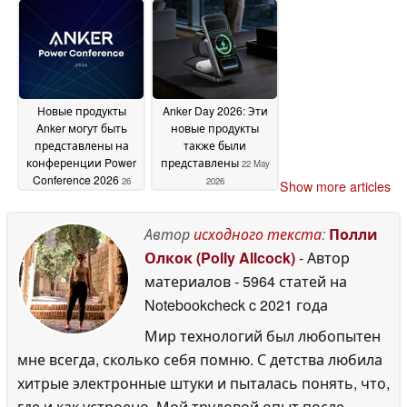
Новые продукты
Anker Day 2026: Эти
Anker могут быть
новые продукты
представлены на
также были
конференции Power
представлены
22 May
Conference 2026
26
2026
Show more articles
May 2026
Автор
исходного текста
:
Полли
Олкок (Polly Allcock)
- Автор
материалов
- 5964 статей на
Notebookcheck
c 2021 года
Мир технологий был любопытен
мне всегда, сколько себя помню. С детства любила
хитрые электронные штуки и пыталась понять, что,
где и как устроено. Мой трудовой опыт после