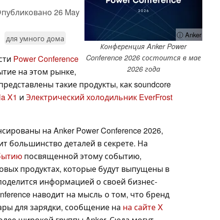
публиковано
26 May
ⓘ Anker
для умного дома
Конференция Anker Power
Conference 2026 состоится в мае
ести
Power Conference
2026 года
ытие на этом рынке,
представлены такие продукты, как soundcore
la X1
и
Электрический холодильник EverFrost
сированы на Anker Power Conference 2026,
ит большинство деталей в секрете. На
бытию
посвященной этому событию,
новых продуктах, которые будут выпущены в
поделится информацией о своей бизнес-
nference наводит на мысль о том, что бренд
ары для зарядки, сообщение на
на сайте X
олее широкой группы Anker. Сюда могут