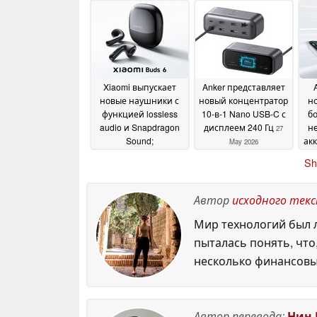
NFC
2026
03 June 2026
Xiaomi выпускает
Anker представляет
новые наушники с
новый концентратор
но
функцией lossless
10-в-1 Nano USB-C с
б
audio и Snapdragon
дисплеем 240 Гц
н
27
Sound;
ак
May 2026
подтвержденная
Sh
цена в Европе -
дешевле
28 May 2026
Автор
исходного тек
Мир технологий был л
пыталась понять, что
несколько финансовы
Автор перевода:
Нин 