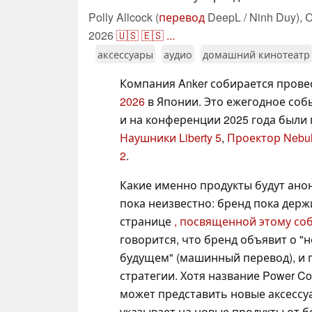
Polly Allcock (
перевод
DeepL / Ninh Duy),
О
2026
🇺🇸
🇪🇸
...
аксессуары
аудио
домашний кинотеатр
Компания Anker собирается пров
2026
в Японии. Это ежегодное соб
и на конференции 2025 года были 
Наушники Liberty 5
,
Проектор Nebu
2
.
Какие именно продукты будут анон
пока неизвестно: бренд пока держ
странице
, посвященной этому со
говорится, что бренд объявит о "
будущем" (машинный перевод), и 
стратегии. Хотя название Power Co
может представить новые аксессу
указывает на новые продукты от б