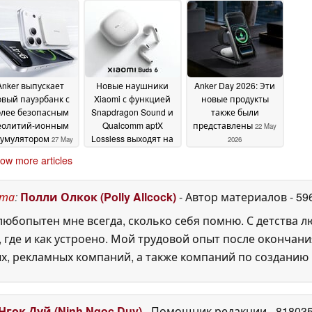
Anker выпускает
Новые наушники
Anker Day 2026: Эти
вый пауэрбанк с
Xiaomi с функцией
новые продукты
олее безопасным
Snapdragon Sound и
также были
еолитий-ионным
Qualcomm aptX
представлены
22 May
кумулятором
Lossless выходят на
27 May
2026
мировой рынок
2026
27 May
ow more articles
2026
ста
:
Полли Олкок (Polly Allcock)
- Автор материалов
- 59
юбопытен мне всегда, сколько себя помню. С детства 
, где и как устроено. Мой трудовой опыт после окончани
х, рекламных компаний, а также компаний по созданию
Нгок Дуй (Ninh Ngoc Duy)
- Помощник редакции
- 81803