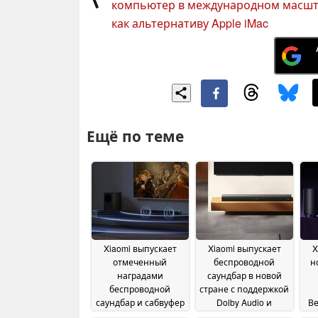
компьютер в международном масш
как альтернативу Apple iMac
Ещё по теме
Xiaomi выпускает
Xiaomi выпускает
X
отмеченный
беспроводной
н
наградами
саундбар в новой
беспроводной
стране с поддержкой
саундбар и сабвуфер
Dolby Audio и
В
в новой стране
сопряжением по
03 June