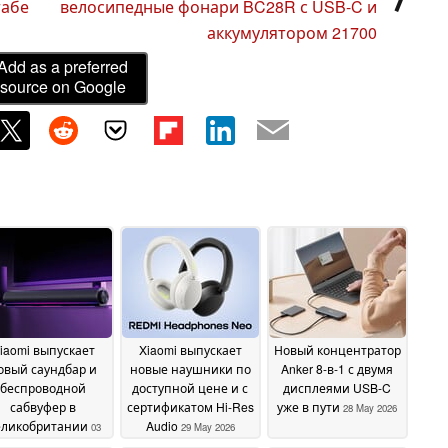
табе
велосипедные фонари BC28R с USB-C и
аккумулятором 21700
Add as a preferred
source on Google
iaomi выпускает
Xiaomi выпускает
Новый концентратор
овый саундбар и
новые наушники по
Anker 8-в-1 с двумя
беспроводной
доступной цене и с
дисплеями USB-C
сабвуфер в
сертификатом Hi-Res
уже в пути
28 May 2026
еликобритании
Audio
03
29 May 2026
June 2026