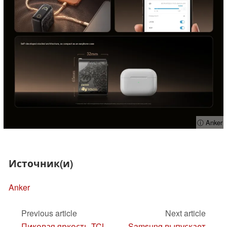
ⓘ Anker
Источник(и)
Anker
Previous article
Next article
Пиковая яркость TCL
Samsung выпускает