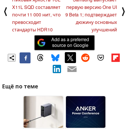
X11L SQD составляет
первую версию One UI
⟨
⟩
почти 11 000 нит, что
9 Beta 1; подтверждает
превосходит
дюжину основных
стандарты HDR10
улучшений
Add as a preferred
source on Google
Ещё по теме