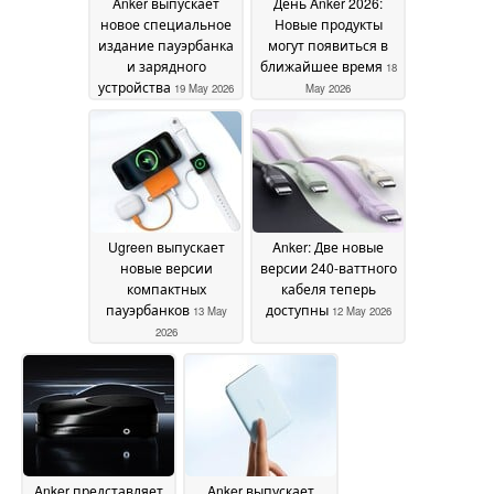
Anker выпускает
День Anker 2026:
новое специальное
Новые продукты
издание пауэрбанка
могут появиться в
и зарядного
ближайшее время
18
устройства
19 May 2026
May 2026
Ugreen выпускает
Anker: Две новые
новые версии
версии 240-ваттного
компактных
кабеля теперь
пауэрбанков
доступны
13 May
12 May 2026
2026
Anker представляет
Anker выпускает