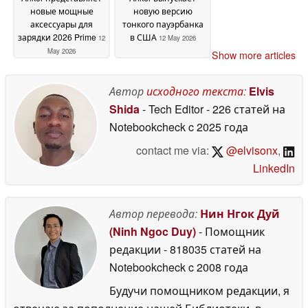
новые мощные
новую версию
аксессуары для
тонкого пауэрбанка
зарядки 2026 Prime
в США
12
12 May 2026
May 2026
Show more articles
Автор
исходного текста
:
Elvis
Shida
- Tech Editor
- 226 статей на
Notebookcheck
c 2025 года
contact me via:
@elvisonx
,
LinkedIn
Автор перевода:
Нин Нгок Дуй
(Ninh Ngoc Duy)
- Помощник
редакции
- 818035 статей на
Notebookcheck
c 2008 года
Будучи помощником редакции, я