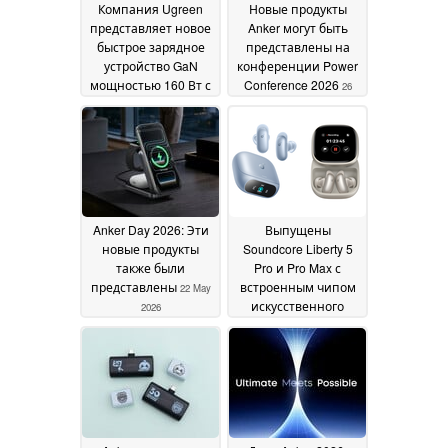
Компания Ugreen
Новые продукты
представляет новое
Anker могут быть
быстрое зарядное
представлены на
устройство GaN
конференции Power
мощностью 160 Вт с
Conference 2026
26
поддержкой Wi-Fi,
May 2026
встроенным кабелем
и дисплеем
30 July 2026
Anker Day 2026: Эти
Выпущены
новые продукты
Soundcore Liberty 5
также были
Pro и Pro Max с
представлены
встроенным чипом
22 May
искусственного
2026
интеллекта и
дисплеем AMOLED
на корпусе
21 May 2026