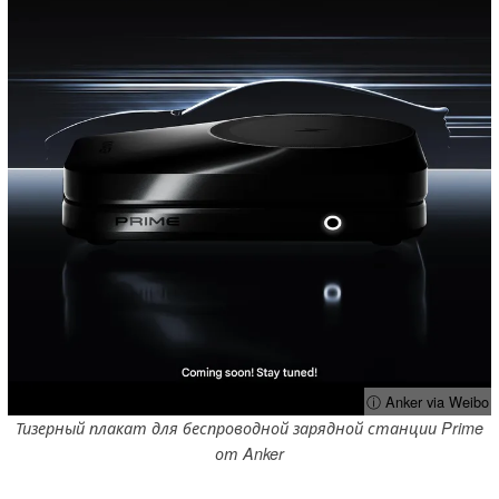
ⓘ Anker via Weibo
Тизерный плакат для беспроводной зарядной станции Prime
от Anker