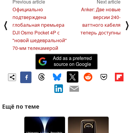
Previous article
Next article
Официально
Anker: Две новые
подтверждена
версии 240-
⟨
⟩
глобальная премьера
ваттного кабеля
DJI Osmo Pocket 4P с
теперь доступны
"новой шедевральной"
70-мм телекамерой
Add as a preferred
source on Google
Ещё по теме