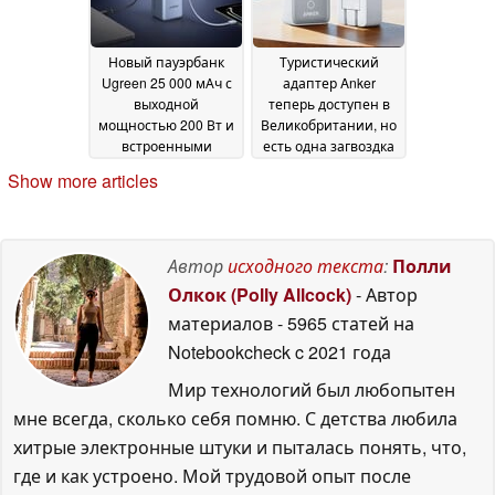
Новый пауэрбанк
Туристический
Ugreen 25 000 мАч с
адаптер Anker
выходной
теперь доступен в
мощностью 200 Вт и
Великобритании, но
встроенными
есть одна загвоздка
кабелями прибывает
29 April 2026
Show more articles
в США
08 May 2026
Автор
исходного текста
:
Полли
Олкок (Polly Allcock)
- Автор
материалов
- 5965 статей на
Notebookcheck
c 2021 года
Мир технологий был любопытен
мне всегда, сколько себя помню. С детства любила
хитрые электронные штуки и пыталась понять, что,
где и как устроено. Мой трудовой опыт после