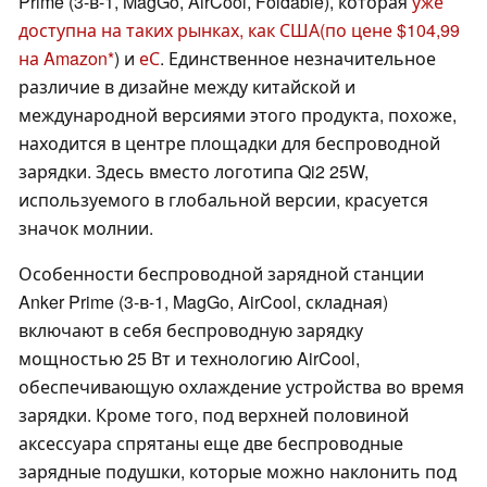
Prime (3-в-1, MagGo, AirCool, Foldable), которая
уже
доступна на таких рынках, как США
(по цене $104,99
на Amazon
) и
еС
. Единственное незначительное
различие в дизайне между китайской и
международной версиями этого продукта, похоже,
находится в центре площадки для беспроводной
зарядки. Здесь вместо логотипа Qi2 25W,
используемого в глобальной версии, красуется
значок молнии.
Особенности беспроводной зарядной станции
Anker Prime (3-в-1, MagGo, AirCool, складная)
включают в себя беспроводную зарядку
мощностью 25 Вт и технологию AirCool,
обеспечивающую охлаждение устройства во время
зарядки. Кроме того, под верхней половиной
аксессуара спрятаны еще две беспроводные
зарядные подушки, которые можно наклонить под