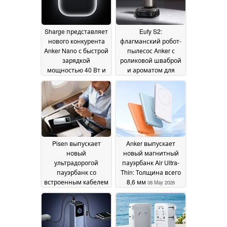
Sharge представляет
Eufy S2:
нового конкурента
флагманский робот-
Anker Nano с быстрой
пылесос Anker с
зарядкой
роликовой шваброй
мощностью 40 Вт и
и ароматом для
компактным
комнаты запускается
дизайном
с подарком
10 May 2026
08 May 2026
Pisen выпускает
Anker выпускает
новый
новый магнитный
ультрадорогой
пауэрбанк Air Ultra-
пауэрбанк со
Thin: Толщина всего
встроенным кабелем
8,6 мм
08 May 2026
и быстрой зарядкой
67 Вт
08 May 2026