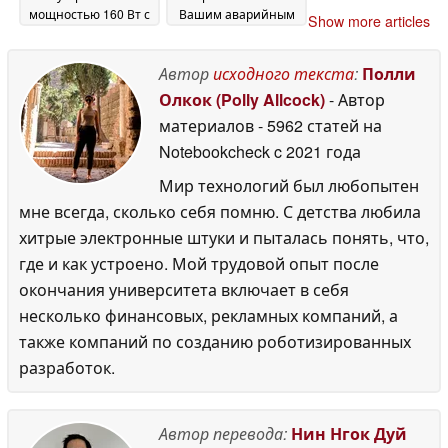
мощностью 160 Вт с
Вашим аварийным
Show more articles
дисплеем
резервом
14 May 2026
14 May 2026
Автор
исходного текста
:
Полли
Олкок (Polly Allcock)
- Автор
материалов
- 5962 статей на
Notebookcheck
c 2021 года
Мир технологий был любопытен
мне всегда, сколько себя помню. С детства любила
хитрые электронные штуки и пыталась понять, что,
где и как устроено. Мой трудовой опыт после
окончания университета включает в себя
несколько финансовых, рекламных компаний, а
также компаний по созданию роботизированных
разработок.
Автор перевода:
Нин Нгок Дуй