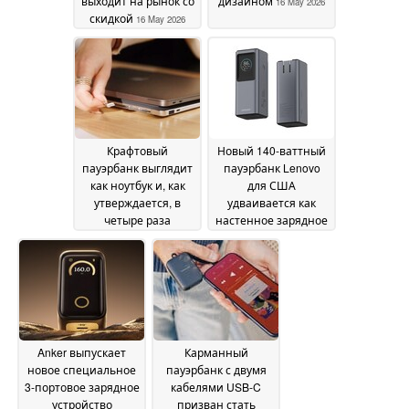
выходит на рынок со
дизайном
16 May 2026
скидкой
16 May 2026
Крафтовый
Новый 140-ваттный
пауэрбанк выглядит
пауэрбанк Lenovo
как ноутбук и, как
для США
утверждается, в
удваивается как
четыре раза
настенное зарядное
увеличивает время
устройство
14 May 2026
автономной работы
15 May 2026
Anker выпускает
Карманный
новое специальное
пауэрбанк с двумя
3-портовое зарядное
кабелями USB-C
устройство
призван стать