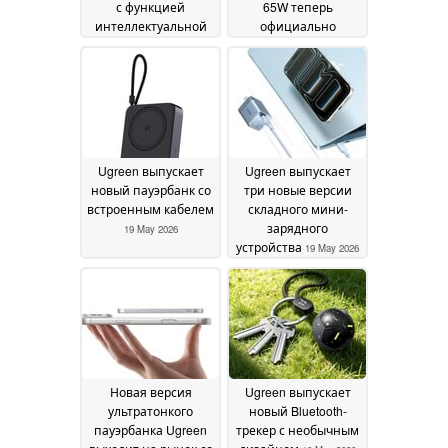
с функцией
65W теперь
интеллектуальной
официально
зарядки
доступно
20 May 2026
19 May 2026
Ugreen выпускает
Ugreen выпускает
новый пауэрбанк со
три новые версии
встроенным кабелем
складного мини-
зарядного
19 May 2026
устройства
19 May 2026
Новая версия
Ugreen выпускает
ультратонкого
новый Bluetooth-
пауэрбанка Ugreen
трекер с необычным