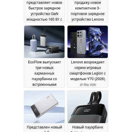
представляет новое
продажу новое
быстрое зарядное
компактное 3-
устройство GaN
портовое зарядное
мощностью 160 Вт с
устройство Lenovo
поддержкой Wi-Fi,
на основе GaN с
встроенным кабелем
поддержкой быстрой
и дисплеем
зарядки мощностью
30 July 2026
100 Вт
13 July 2026
EcoFlow выпускает
Lenovo возрождает
три новых
серию игровых
карманных
смартфонов Legion с
пауэрбанка со
моделью Y70 (2026)
встроенными
20 May 2026
кабелями
02 June 2026
Представлен новый
Новый пауэрбанк