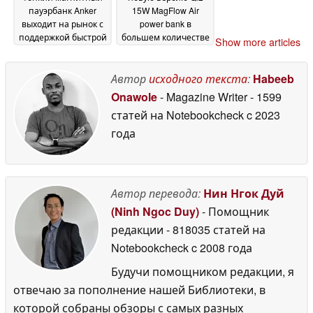
пауэрбанк Anker
15W MagFlow Air
выходит на рынок с
power bank в
поддержкой быстрой
большем количестве
Show more articles
зарядки мощностью
стран
14 May 2026
30 Вт
14 May 2026
Автор
исходного текста
:
Habeeb
Onawole
- Magazine Writer
- 1599
статей на Notebookcheck
c 2023
года
Автор перевода:
Нин Нгок Дуй
(Ninh Ngoc Duy)
- Помощник
редакции
- 818035 статей на
Notebookcheck
c 2008 года
Будучи помощником редакции, я
отвечаю за пополнение нашей Библиотеки, в
которой собраны обзоры с самых разных