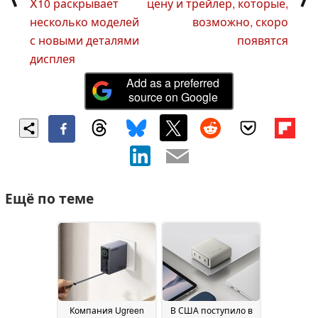
X10 раскрывает
цену и трейлер, которые,
несколько моделей
возможно, скоро
с новыми деталями
появятся
дисплея
Add as a preferred
source on Google
Ещё по теме
Компания Ugreen
В США поступило в