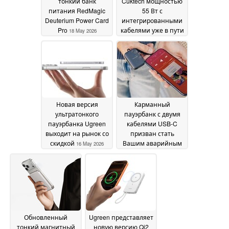
тонкий банк
Cuktech мощностью
питания RedMagic
55 Вт с
Deuterium Power Card
интегрированными
Pro
кабелями уже в пути
18 May 2026
18 May 2026
Новая версия
Карманный
ультратонкого
пауэрбанк с двумя
пауэрбанка Ugreen
кабелями USB-C
выходит на рынок со
призван стать
скидкой
Вашим аварийным
16 May 2026
резервом
14 May 2026
Обновленный
Ugreen представляет
тонкий магнитный
новую версию Qi2