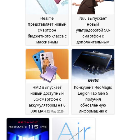
Realme
Nuu выпускает
представляет новый
новый
смартфон
ультрадорогой 5G-
бюджетного класса с
смартфон с
массивным
дополнительным
аккумулятором на 8
задним дисплеем
22
000 мАч
22 May 2026
May 2026
HMD выпускает
Конкурент RedMagic
новый доступный
Legion Tab Gen 5
5G-смартфон с
получил
аккумулятором на 6
обновленную
000 мАч
информацию о
22 May 2026
сроках выпуска
19 May
2026