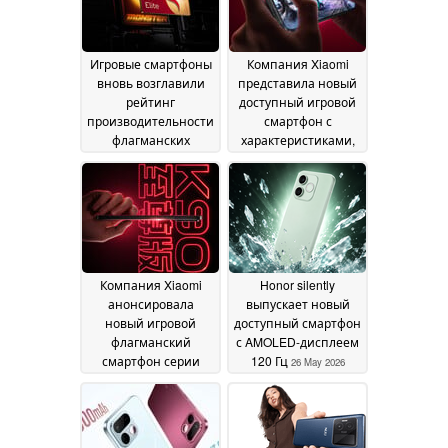
Игровые смартфоны
Компания Xiaomi
вновь возглавили
представила новый
рейтинг
доступный игровой
производительности
смартфон с
флагманских
характеристиками,
моделей по версии
ориентированными
AnTuTu
на высокую
03 July 2026
производительность
25 June 2026
Компания Xiaomi
Honor silently
анонсировала
выпускает новый
новый игровой
доступный смартфон
флагманский
с AMOLED-дисплеем
смартфон серии
120 Гц
26 May 2026
«Ultra»
17 June 2026