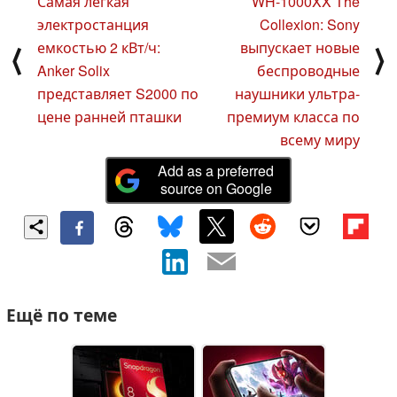
Самая легкая
WH-1000XX The
электростанция
Collexion: Sony
емкостью 2 кВт/ч:
выпускает новые
⟨
⟩
Anker Solix
беспроводные
представляет S2000 по
наушники ультра-
цене ранней пташки
премиум класса по
всему миру
Add as a preferred
source on Google
Ещё по теме