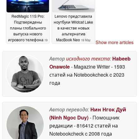
RedMagic 11S Pro:
Lenovo представила
Подтверждены
ноутбуки Wildcat Lake
планы глобального
в качестве новых
выпуска нового
альтернатив
игрового телефона
MacBook Neo
19
19 May
Show more articles
May 2026
2026
Автор
исходного текста
:
Habeeb
Onawole
- Magazine Writer
- 1593
статей на Notebookcheck
c 2023
года
Автор перевода:
Нин Нгок Дуй
(Ninh Ngoc Duy)
- Помощник
редакции
- 816412 статей на
Notebookcheck
c 2008 года