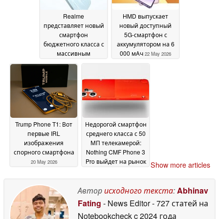
Realme
HMD выпускает
представляет новый
новый доступный
смартфон
5G-смартфон с
бюджетного класса с
аккумулятором на 6
массивным
000 мАч
22 May 2026
аккумулятором на 8
000 мАч
22 May 2026
Trump Phone T1: Вот
Недорогой смартфон
первые IRL
среднего класса с 50
изображения
МП телекамерой:
спорного смартфона
Nothing CMF Phone 3
Pro выйдет на рынок
20 May 2026
Show more articles
в третьем квартале
20 May 2026
Автор
исходного текста
:
Abhinav
Fating
- News Editor
- 727 статей на
Notebookcheck
c 2024 года