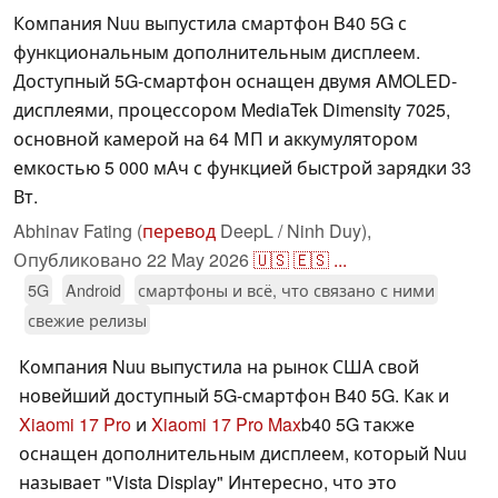
Компания Nuu выпустила смартфон B40 5G с
функциональным дополнительным дисплеем.
Доступный 5G-смартфон оснащен двумя AMOLED-
дисплеями, процессором MediaTek Dimensity 7025,
основной камерой на 64 МП и аккумулятором
емкостью 5 000 мАч с функцией быстрой зарядки 33
Вт.
Abhinav Fating (
перевод
DeepL / Ninh Duy),
Опубликовано
22 May 2026
🇺🇸
🇪🇸
...
5G
Android
смартфоны и всё, что связано с ними
свежие релизы
Компания Nuu выпустила на рынок США свой
новейший доступный 5G-смартфон B40 5G. Как и
Xiaomi 17 Pro
и
Xiaomi 17 Pro Max
b40 5G также
оснащен дополнительным дисплеем, который Nuu
называет "Vista Display" Интересно, что это