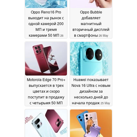
Oppo Reno16 Pro
Oppo Bubble
выходит на рынок с
добавляет
одной камерой 200
магнитный
МП и тремя
вторичный дисплей
камерами 50 МП
в смартфоны
26
26 May
May 2026
2026
Motorola Edge 70 Pro+
Huawei показывает
выпускается в трех
Nova 16 Ultra с новым
цветах и скоро
дизайном за
поступит в продажу
несколько дней до
с четырьмя 50 МП
начала продаж
25 May
камерами
25 May 2026
2026