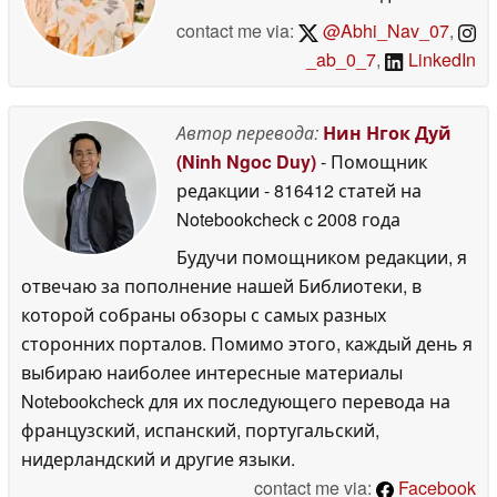
contact me via:
@Abhi_Nav_07
,
_ab_0_7
,
LinkedIn
Автор перевода:
Нин Нгок Дуй
(Ninh Ngoc Duy)
- Помощник
редакции
- 816412 статей на
Notebookcheck
c 2008 года
Будучи помощником редакции, я
отвечаю за пополнение нашей Библиотеки, в
которой собраны обзоры с самых разных
сторонних порталов. Помимо этого, каждый день я
выбираю наиболее интересные материалы
Notebookcheck для их последующего перевода на
французский, испанский, португальский,
нидерландский и другие языки.
contact me via:
Facebook