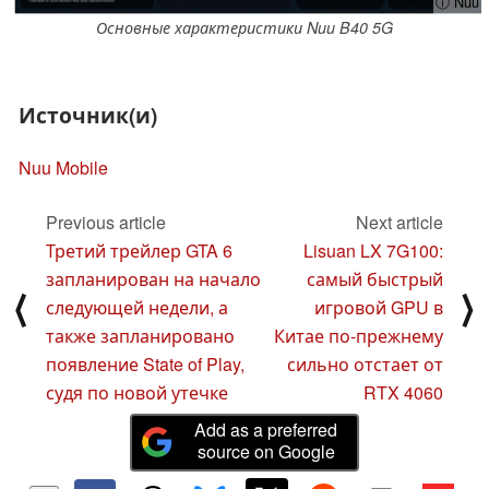
ⓘ Nuu
Основные характеристики Nuu B40 5G
Источник(и)
Nuu Mobile
Previous article
Next article
Третий трейлер GTA 6
Lisuan LX 7G100:
запланирован на начало
самый быстрый
⟨
⟩
следующей недели, а
игровой GPU в
также запланировано
Китае по-прежнему
появление State of Play,
сильно отстает от
судя по новой утечке
RTX 4060
Add as a preferred
source on Google