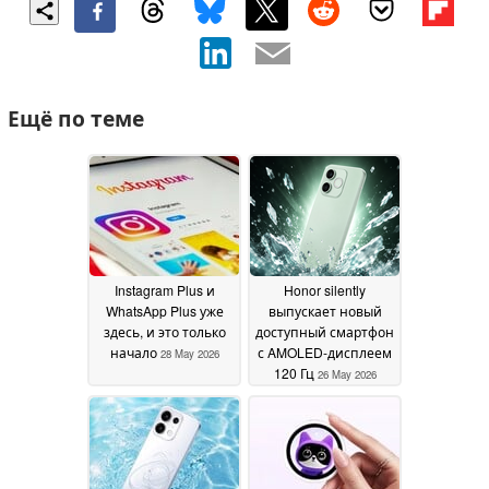
Ещё по теме
Instagram Plus и
Honor silently
WhatsApp Plus уже
выпускает новый
здесь, и это только
доступный смартфон
начало
с AMOLED-дисплеем
28 May 2026
120 Гц
26 May 2026