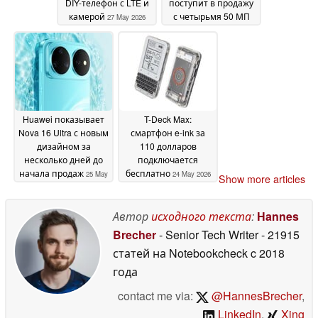
DIY-телефон с LTE и
поступит в продажу
камерой
с четырьмя 50 МП
27 May 2026
камерами
25 May 2026
Huawei показывает
T-Deck Max:
Nova 16 Ultra с новым
смартфон e-ink за
дизайном за
110 долларов
несколько дней до
подключается
начала продаж
бесплатно
25 May
24 May 2026
Show more articles
2026
Автор
исходного текста
:
Hannes
Brecher
- Senior Tech Writer
- 21915
статей на Notebookcheck
c 2018
года
contact me via:
@HannesBrecher
,
LinkedIn
,
Xing