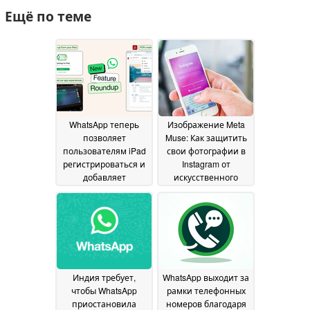
Ещё по теме
WhatsApp теперь
Изображение Meta
позволяет
Muse: Как защитить
пользователям iPad
свои фотографии в
регистрироваться и
Instagram от
добавляет
искусственного
возможность
интеллекта
10 July 2026
делиться музыкой в
разделе «Статус»
23
July 2026
Индия требует,
WhatsApp выходит за
чтобы WhatsApp
рамки телефонных
приостановила
номеров благодаря