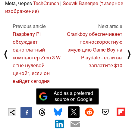
Meta, через
TechCrunch
|
Souvik Banerjee (тизерное
изображение)
Previous article
Next article
Raspberry Pi
Crankboy обеспечивает
обсуждает
полноскоростную
одноплатный
эмуляцию Game Boy на
⟨
⟩
компьютер Zero 3 W
Playdate - если вы
с "не нулевой
заплатите $10
ценой", если он
выйдет сегодня
Add as a preferred
source on Google