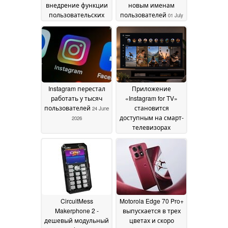
внедрение функции
новым именам
пользовательских
пользователей
01 July
имен
03 July 2026
2026
Instagram перестал
Приложение
работать у тысяч
«Instagram for TV»
пользователей
становится
24 June
доступным на смарт-
2026
телевизорах
Samsung в США
23
June 2026
CircuitMess
Motorola Edge 70 Pro+
Makerphone 2 -
выпускается в трех
дешевый модульный
цветах и скоро