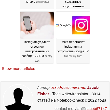
начало
созданные
28 May 2026
искусственным
интеллектом,
становятся
проблемой
12 May 2026
Instagram удаляет
Meta переносит
сквозное
Instagram на
шифрование из
устройства Google TV
сообщений DM
07 May
26 February 2026
2026
Show more articles
Автор
исходного текста
:
Jacob
Fisher
- Tech writer/translator
- 3014
статей на Notebookcheck
c 2022 года
contact me via:
jacob67147