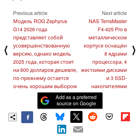
Previous article
Next article
Модель ROG Zephyrus
NAS TerraMaster
G14 2026 года
F4-425 Pro в
представляет собой
металлическом
усовершенствованную
корпусе оснащён
⟨
⟩
версию, однако модель
8 ядрами
2025 года, которая стоит
процессора, 4
на 600 долларов дешевле,
жесткими дисками
по-прежнему остается
и 3 SSD-
очень хорошим выбором
накопителями
Add as a preferred
source on Google