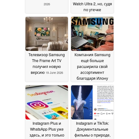
Watch Ultra 2, но, судя
2026
по утечке
информации, не
будет модели Watch
9 Classic с функцией
« Galaxy »
21 June 2026
Телевизор Samsung
Компания Samsung
The Frame Art TV
ещё больше
получил новую
расширила свой
версию
ассортимент
19 June 2026
благодаря Илону
Маску
16 June 2026
Instagram Plus и
Instagram и TikTok:
WhatsApp Plus уже
Документальные
здесь, и это только
фильмы о природе,