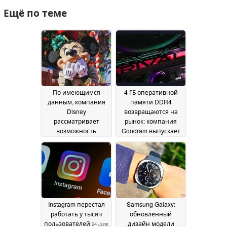
Ещё по теме
По имеющимся
4 ГБ оперативной
данным, компания
памяти DDR4
Disney
возвращаются на
рассматривает
рынок: компания
возможность
Goodram выпускает
запуска бесплатного
новые модели на
тарифного плана
фоне
Disney+
стремительного
11 July 2026
роста цен на DDR5
28
June 2026
Instagram перестал
Samsung Galaxy:
работать у тысяч
обновлённый
пользователей
дизайн модели
24 June