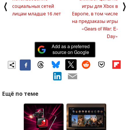
⟨
⟩
социальных сетей
игры для Xbox в
лицам младше 16 лет
Европе, в том числе
на предзаказы игры
«Gears of War: E-
Day»
Add as a preferred
source on Google
Ещё по теме