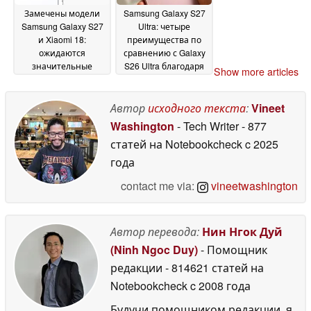
благодаря более
Замечены модели
Samsung Galaxy S27
толстому стеклу UTG
Samsung Galaxy S27
Ultra: четыре
15 June 2026
и Xiaomi 18:
преимущества по
ожидаются
сравнению с Galaxy
значительные
S26 Ultra благодаря
Show more articles
изменения в
новой конструкции с
линейке камер Leica
тройной камерой
14
Автор
исходного текста
:
Vineet
15 June 2026
June 2026
Washington
- Tech Writer
- 877
статей на Notebookcheck
c 2025
года
contact me via:
vineetwashington
Автор перевода:
Нин Нгок Дуй
(Ninh Ngoc Duy)
- Помощник
редакции
- 814621 статей на
Notebookcheck
c 2008 года
Будучи помощником редакции, я