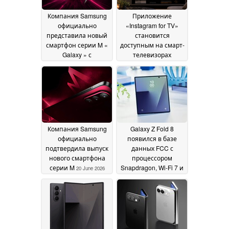
Компания Samsung
Приложение
официально
«Instagram for TV»
представила новый
становится
смартфон серии M «
доступным на смарт-
Galaxy » с
телевизорах
аккумулятором
Samsung в США
23
емкостью 6 000 мА·ч
June 2026
29 June 2026
Компания Samsung
Galaxy Z Fold 8
официально
появился в базе
подтвердила выпуск
данных FCC с
нового смартфона
процессором
серии M
Snapdragon, Wi-Fi 7 и
20 June 2026
поддержкой
спутниковой связи
17
June 2026