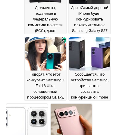
Документы,
AppleСамый дорогой
поданные в
iPhone будет
Федеральную
конкурировать
комиссию по связи
исключительно с
(FCC), дают
Samsung Galaxy S27
представление о
Ultra
15 June 2026
складных
устройствах и смарт-
часах нового
поколения от
Samsung
16 June 2026
Говорят, что этот
Сообщается, что
конкурент Samsung Z
устройство Samsung,
Fold 8 Ultra,
призванное
оснащенный
составить
процессором Galaxy,
конкуренцию iPhone
станет идеальной
Ultra, отличается
заменой
меньшим
персональному
количеством складок
компьютеру
по сравнению с
15 June
моделью Z Fold8 Ultra
2026
серии « Galaxy »