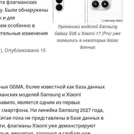
нте флагманских
ду. Были обнаружены
к и для
ⓘ Samsung, Xiaomi
чем особенно в
Преемники моделей Samsung
ительные изменения
Galaxy S26 и Xiaomi 17 (Pro) уже
появились в некоторых базах
данных
),
Опубликовано
15
нных GSMA, более известной как база данных
манских моделей Samsung и Xiaomi
равило, является одним из первых
 смартфона. Ни линейка Samsung 2027 года,
Китая пока не представлены в базе данных в
сти, флагманы Xiaomi уже демонстрируют
рые, вероятно, затронут и глобальное