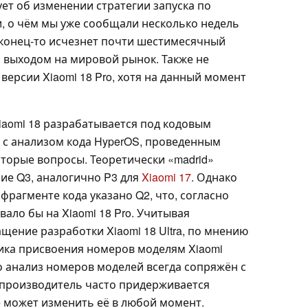
ет об изменении стратегии запуска по
, о чём мы уже сообщали несколько недель
наконец-то исчезнет почти шестимесячный
и выходом на мировой рынок. Также не
ерсии Xiaomi 18 Pro, хотя на данный момент
iaomi 18 разрабатывается под кодовым
и с анализом кода HyperOS, проведенным
которые вопросы. Теоретически «madrid»
ие Q3, аналогично P3 для
Xiaomi 17
. Однако
фрагменте кода указано Q2, что, согласно
ало бы на Xiaomi 18 Pro. Учитывая
ение разработки Xiaomi 18 Ultra, по мнению
огика присвоения номеров моделям Xiaomi
о анализ номеров моделей всегда сопряжён с
 производитель часто придерживается
е может изменить её в любой момент.