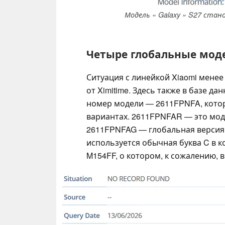
Модель « Galaxy » S27 стан
Четыре глобальные моде
Ситуация с линейкой Xiaomi менее
от Ximitime. Здесь также в базе 
номер модели — 2611FPNFA, котор
вариантах. 2611FPNFAR — это мод
2611FPNFAG — глобальная версия.
используется обычная буква C в ко
M154FF, о котором, к сожалению, в