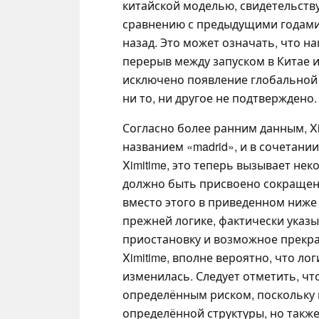
китайской моделью, свидетельству
сравнению с предыдущими годами
назад. Это может означать, что 
перерыв между запуском в Китае 
исключено появление глобальной в
ни то, ни другое не подтверждено.
Согласно более ранним данным, X
названием «madrid», и в сочетани
Ximitime, это теперь вызывает не
должно быть присвоено сокращен
вместо этого в приведенном ниже 
прежней логике, фактически указыв
приостановку и возможное прекращ
Ximitime, вполне вероятно, что л
изменилась. Следует отметить, чт
определённым риском, поскольку
определённой структуры, но такж