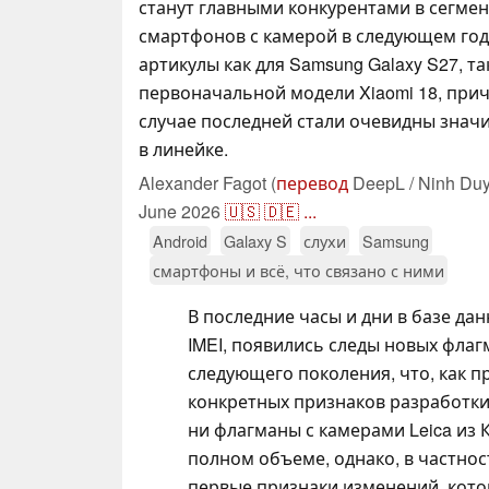
станут главными конкурентами в сегме
смартфонов с камерой в следующем го
артикулы как для Samsung Galaxy S27, та
первоначальной модели Xiaomi 18, при
случае последней стали очевидны знач
в линейке.
Alexander Fagot (
перевод
DeepL / Ninh Duy
June 2026
🇺🇸
🇩🇪
...
Android
Galaxy S
слухи
Samsung
смартфоны и всё, что связано с ними
В последние часы и дни в базе да
IMEI, появились следы новых флаг
следующего поколения, что, как п
конкретных признаков разработки
ни флагманы с камерами Leica из 
полном объеме, однако, в частно
первые признаки изменений, кото