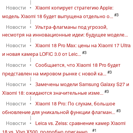
|
Новости
•
Xiaomi копирует стратегию Apple:
#3
модель Xiaomi 18 будет выпущена отдельно о...
|
Новости
•
Ультра-флагманы под угрозой,
несмотря на инновационные идеи: будущее моделе...
|
Новости
•
Xiaomi 18 Pro Max: цены на Xiaomi 17 Ultra
#3
и новая камера LOFIC 3.0 от Leic...
|
Новости
•
Сообщается, что Xiaomi 18 Pro будет
#3
представлен на мировом рынке с новой ка...
|
Новости
•
Замечены модели Samsung Galaxy S27 и
#3
Xiaomi 18: ожидаются значительные изме...
|
Новости
•
Xiaomi 18 Pro: По слухам, большое
#3
обновление для уникальной функции флагман...
|
Новости
•
Leica vs. Zeiss: сравнение камер Xiaomi
#1
18 vs. Vivo X500, подробно описанно...