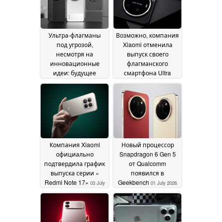
Ультра-флагманы
Возможно, компания
под угрозой,
Xiaomi отменила
несмотря на
выпуск своего
инновационные
флагманского
идеи: будущее
смартфона Ultra
моделей Xiaomi 18
следующего
Ultra, Vivo X500 Ultra
поколения
09 July 2026
и Oppo Find X10 Ultra
12 July 2026
Компания Xiaomi
Новый процессор
официально
Snapdragon 6 Gen 5
подтвердила график
от Qualcomm
выпуска серии «
появился в
Redmi Note 17»
Geekbench
03 July
01 July 2026
2026