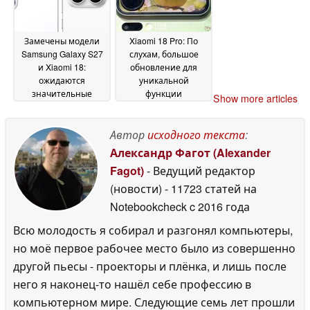
Замечены модели
Xiaomi 18 Pro: По
Samsung Galaxy S27
слухам, большое
и Xiaomi 18:
обновление для
ожидаются
уникальной
значительные
функции
Show more articles
изменения в
флагманского
линейке камер Leica
телефона с камерой
Leica
Автор
исходного текста
:
15 June 2026
07 June 2026
Александр Фагот (Alexander
Fagot)
- Ведущий редактор
(новости)
- 11723 статей на
Notebookcheck
c 2016 года
Всю молодость я собирал и разгонял компьютеры,
но моё первое рабочее место было из совершенно
другой пьесы - проекторы и плёнка, и лишь после
него я наконец-то нашёл себе профессию в
компьютерном мире. Следующие семь лет прошли