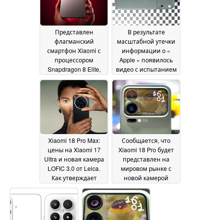
Представлен
В результате
флагманский
масштабной утечки
смартфон Xiaomi с
информации о «
процессором
Apple » появилось
Snapdragon 8 Elite,
видео с испытанием
дисплеем с частотой
iPhone 18 Pro на
обновления 165 Гц и
падение,
динамиками,
информация о
настроенными
новом «Dynamic
компанией Bose
Island» и многое
01
другое
July 2026
30 June 2026
Xiaomi 18 Pro Max:
Сообщается, что
цены на Xiaomi 17
Xiaomi 18 Pro будет
Ultra и новая камера
представлен на
LOFIC 3.0 от Leica.
мировом рынке с
Как утверждает
новой камерой
инсайдер, проект
LOFIC
18 June 2026
Xiaomi 18 Ultra всё-
таки не закрыт
28 June
2026