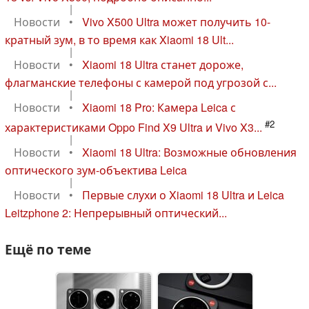
|
Новости
•
Vivo X500 Ultra может получить 10-
кратный зум, в то время как Xiaomi 18 Ult...
|
Новости
•
Xiaomi 18 Ultra станет дороже,
флагманские телефоны с камерой под угрозой с...
|
Новости
•
Xiaomi 18 Pro: Камера Leica с
#2
характеристиками Oppo Find X9 Ultra и Vivo X3...
|
Новости
•
Xiaomi 18 Ultra: Возможные обновления
оптического зум-объектива Leica
|
Новости
•
Первые слухи о Xiaomi 18 Ultra и Leica
Leitzphone 2: Непрерывный оптический...
Ещё по теме