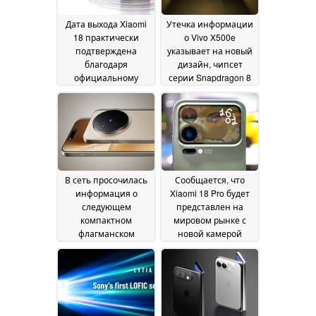
Дата выхода Xiaomi
Утечка информации
18 практически
о Vivo X500e
подтверждена
указывает на новый
благодаря
дизайн, чипсет
официальному
серии Snapdragon 8
объявлению о дате
и камеру с оптикой
запуска Snapdragon 8
Zeiss
28 June 2026
Elite Gen 6
30 June 2026
В сеть просочилась
Сообщается, что
информация о
Xiaomi 18 Pro будет
следующем
представлен на
компактном
мировом рынке с
флагманском
новой камерой
смартфоне Vivo с
LOFIC
18 June 2026
подробностями о
камере
24 June 2026