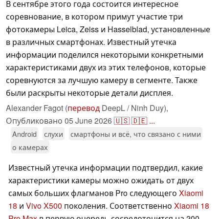
В сентябре этого года состоится интересное
соревнование, в котором примут участие три
фотокамеры Leica, Zeiss и Hasselblad, установленные
в различных смартфонах. Известный утечка
информации поделился некоторыми конкретными
характеристиками двух из этих телефонов, которые
соревнуются за лучшую камеру в сегменте. Также
были раскрыты некоторые детали дисплея.
Alexander Fagot (
перевод
DeepL / Ninh Duy),
Опубликовано
05 June 2026
🇺🇸
🇩🇪
...
Android
слухи
смартфоны и всё, что связано с ними
о камерах
Известный утечка информации подтвердил, какие
характеристики камеры можно ожидать от двух
самых больших флагманов Pro следующего
Xiaomi
18
и
Vivo X500
поколения. Соответственно
Xiaomi 18
Pro Max
в первую очередь сосредоточится на 200-