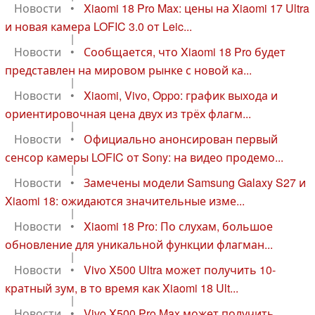
Новости
•
Xiaomi 18 Pro Max: цены на Xiaomi 17 Ultra
и новая камера LOFIC 3.0 от Leic...
|
Новости
•
Сообщается, что Xiaomi 18 Pro будет
представлен на мировом рынке с новой ка...
|
Новости
•
Xiaomi, Vivo, Oppo: график выхода и
ориентировочная цена двух из трёх флагм...
|
Новости
•
Официально анонсирован первый
сенсор камеры LOFIC от Sony: на видео продемо...
|
Новости
•
Замечены модели Samsung Galaxy S27 и
Xiaomi 18: ожидаются значительные изме...
|
Новости
•
Xiaomi 18 Pro: По слухам, большое
обновление для уникальной функции флагман...
|
Новости
•
Vivo X500 Ultra может получить 10-
кратный зум, в то время как Xiaomi 18 Ult...
|
Новости
•
Vivo X500 Pro Max может получить