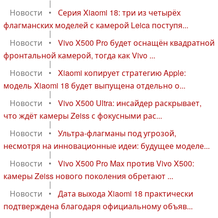
|
Новости
•
Серия Xiaomi 18: три из четырёх
флагманских моделей с камерой Leica поступя...
|
Новости
•
Vivo X500 Pro будет оснащён квадратной
фронтальной камерой, тогда как Vivo ...
|
Новости
•
Xiaomi копирует стратегию Apple:
модель Xiaomi 18 будет выпущена отдельно о...
|
Новости
•
Vivo X500 Ultra: инсайдер раскрывает,
что ждёт камеры Zeiss с фокусными рас...
|
Новости
•
Ультра-флагманы под угрозой,
несмотря на инновационные идеи: будущее моделе...
|
Новости
•
Vivo X500 Pro Max против Vivo X500:
камеры Zeiss нового поколения обретают ...
|
Новости
•
Дата выхода Xiaomi 18 практически
подтверждена благодаря официальному объяв...
|