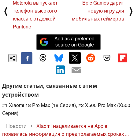
Motorola выпускает
Epic Games дарит
⟨
⟩
телефон высокого
новую игру для
класса с отделкой
мобильных геймеров
Pantone
Add as a preferred
source on Google
Другие статьи, связанные с этим
устройством
#1 Xiaomi 18 Pro Max (18 Серия), #2 X500 Pro Max (X500
Серия)
Новости
•
Xiaomi нацеливается на Apple:
появилась информация о предполагаемых сроках ...