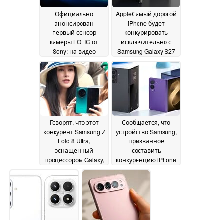
Официально
AppleСамый дорогой
анонсирован
iPhone будет
первый сенсор
конкурировать
камеры LOFIC от
исключительно с
Sony: на видео
Samsung Galaxy S27
продемонстрированы
Ultra
15 June 2026
преимущества Lytia
L910 для моделей
Vivo X500 и Oppo Find
X10
17 June 2026
Говорят, что этот
Сообщается, что
конкурент Samsung Z
устройство Samsung,
Fold 8 Ultra,
призванное
оснащенный
составить
процессором Galaxy,
конкуренцию iPhone
станет идеальной
Ultra, отличается
заменой
меньшим
персональному
количеством складок
компьютеру
по сравнению с
15 June
моделью Z Fold8 Ultra
2026
серии « Galaxy »