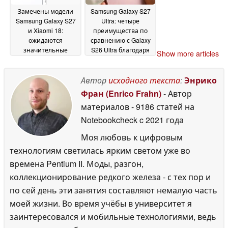
благодаря более
Замечены модели
Samsung Galaxy S27
толстому стеклу UTG
Samsung Galaxy S27
Ultra: четыре
15 June 2026
и Xiaomi 18:
преимущества по
ожидаются
сравнению с Galaxy
значительные
S26 Ultra благодаря
Show more articles
изменения в
новой конструкции с
линейке камер Leica
тройной камерой
14
Автор
исходного текста
:
Энрико
15 June 2026
June 2026
Фран (Enrico Frahn)
- Автор
материалов
- 9186 статей на
Notebookcheck
c 2021 года
Моя любовь к цифровым
технологиям светилась ярким светом уже во
времена Pentium II. Моды, разгон,
коллекционирование редкого железа - с тех пор и
по сей день эти занятия составляют немалую часть
моей жизни. Во время учёбы в университет я
заинтересовался и мобильные технологиями, ведь