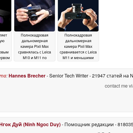
только не для пляжа
30 May 2026
ляет
Полнокадровая
Полнокадровая
ую
дальномерная
дальномерная
камера Pixii Max
камера Pixii Max
овым
сравнялась с Leica
сравнивается с Leica
ервом
M10 и M11 по
M11 и меньшими
результатам анализа
сенсорами в
и
датчиков DxOMark
анализе
23
22
22 November
ста
:
Hannes Brecher
- Senior Tech Writer
- 21947 статей на 
April 2025
2024
contact me vi
Нгок Дуй (Ninh Ngoc Duy)
- Помощник редакции
- 81803