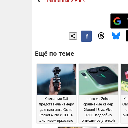
технологией E Ink
Ещё по теме
Компания DJI
Leica vs. Zeiss:
Ко
представила камеру
сравнение камер
Cam
для влогинга Osmo
Xiaomi 18 vs. Vivo
с
Pocket 4 Pro с OLED-
X500, подробно
ры
дисплеем яркостью
описанное утечкой
1000 нит и новым
05 June 2026