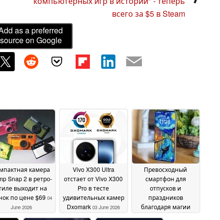
компьютерных игр в истории" - теперь
всего за $5 в Steam
Add as a preferred
source on Google
мпактная камера
Vivo X300 Ultra
Превосходный
p Snap 2 в ретро-
отстает от Vivo X300
смартфон для
тиле выходит на
Pro в тесте
отпусков и
нок по цене $69
удивительных камер
праздников
04
Dxomark
благодаря магии
June 2026
03 June 2026
макросъемки -