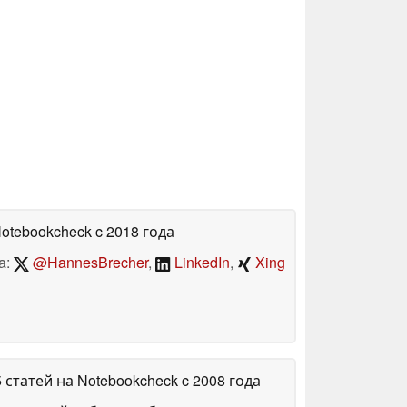
Notebookcheck
c 2018 года
a:
@HannesBrecher
,
LinkedIn
,
Xing
5 статей на Notebookcheck
c 2008 года