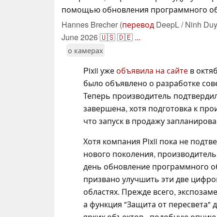
помощью обновления программного об
Hannes Brecher (
перевод
DeepL / Ninh Duy
June 2026
🇺🇸
🇩🇪
...
о камерах
Pixii уже
объявила на сайте
в октя
было объявлено о разработке со
Теперь производитель подтвердил
завершена, хотя подготовка к про
что запуск в продажу запланирован
Хотя компания Pixii пока не подт
нового поколения, производитель
день обновление программного обес
призвано улучшить эти две цифр
областях. Прежде всего, экспозам
а функция "Защита от пересвета"
ярких объектов - подобную опцию 