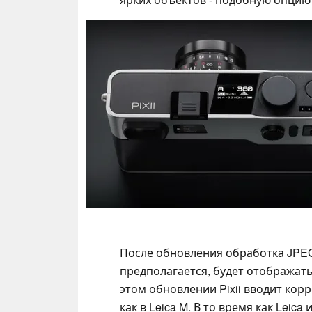
После обновления обработка JPEG
предполагается, будет отображать
этом обновлении Pixii вводит корр
как в Leica M. В то время как Leic