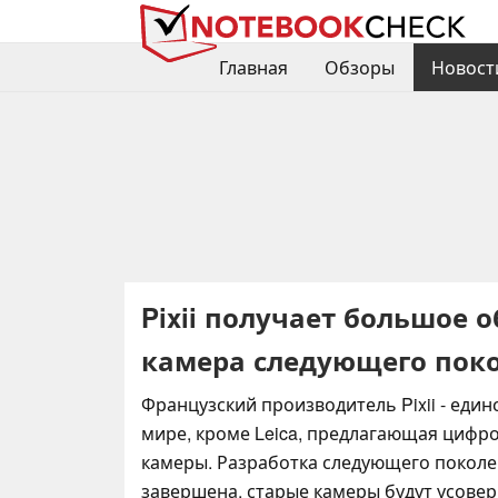
Главная
Обзоры
Новост
Pixii получает большое 
камера следующего покол
Французский производитель Pixii - еди
мире, кроме Leica, предлагающая циф
камеры. Разработка следующего поколен
завершена, старые камеры будут усове