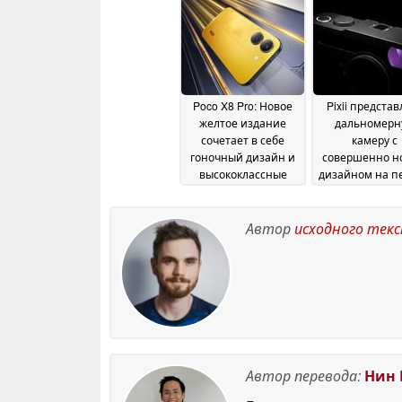
объективом с 3-
кратным зумом
16
June 2026
Poco X8 Pro: Новое
Pixii представ
желтое издание
дальномерн
сочетает в себе
камеру с
гоночный дизайн и
совершенно н
высококлассные
дизайном на п
технологии
тизерном
29 May 2026
изображени
Автор
исходного тек
October 2025
Автор перевода:
Нин 