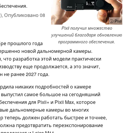
еспечения.
),
Опубликовано
08
ⓘ Pixii
Pixii получил множество
улучшений благодаря обновлению
программного обеспечения.
бре прошлого года
вершенно новой дальномерной камеры.
, что разработка этой модели практически
изводству еще продолжается, а это значит,
 не ранее 2027 года.
вердила никаких подробностей о камере
 выпустил самое большое на сегодняшний
печения для Pixii+ и Pixii Max, которое
овые дальномерные камеры во многих
ер теперь должен работать быстрее и точнее,
 должна предотвратить переэкспонирование
предлагает и Leica M11