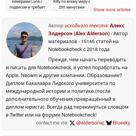
камерами Luna с
Kitty по всему миру с
подвесом и требует
200 минутами
Show more articles
запретить их
работы
11 June 2026
продажу в США
12
Автор
исходного текста
:
Алекс
June 2026
Элдерсон (Alex Alderson)
- Автор
материалов
- 15145 статей на
Notebookcheck
c 2018 года
Прежде, чем начать переводить
и писать для Notebookcheck, я успел поработать на
Apple, Neowin и другие компании. Образование?
Диплом бакалавра Лидского университета по
международной истории и политике (после
дополнительного обучения превращённый в
диплом юриста). Всегда рад перекинуться словцом
в Twitter или на форуме Notebookcheck!
contact me via:
@aldersonaj
,
Bluesky