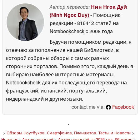
Автор перевода:
Нин Нгок Дуй
(Ninh Ngoc Duy)
- Помощник
редакции
- 816412 статей на
Notebookcheck
c 2008 года
Будучи помощником редакции, я
отвечаю за пополнение нашей Библиотеки, в
которой собраны обзоры с самых разных
сторонних порталов. Помимо этого, каждый день я
выбираю наиболее интересные материалы
Notebookcheck для их последующего перевода на
французский, испанский, португальский,
нидерландский и другие языки.
contact me via:
Facebook
'
>
Обзоры Ноутбуков, Смартфонов, Планшетов. Тесты и Новости
>
Новости
>
Архив новостей
>
Архив новостей за 2026 год, 06 месяц
>