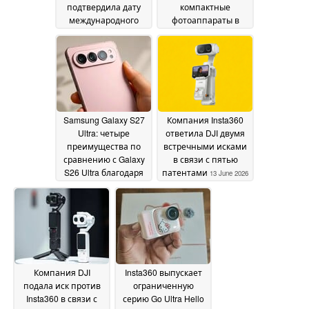
подтвердила дату
компактные
международного
фотоаппараты в
выпуска Osmo Pocket
стиле ретро
15 June
4 Pro
24 June 2026
2026
Samsung Galaxy S27
Компания Insta360
Ultra: четыре
ответила DJI двумя
преимущества по
встречными исками
сравнению с Galaxy
в связи с пятью
S26 Ultra благодаря
патентами
13 June 2026
новой конструкции с
тройной камерой
14
June 2026
Компания DJI
Insta360 выпускает
подала иск против
ограниченную
Insta360 в связи с
серию Go Ultra Hello