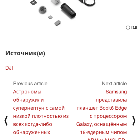
ⓘ DJI
Источник(и)
DJI
Previous article
Next article
Астрономы
Samsung
обнаружили
представила
супернептун с самой
планшет Book6 Edge
низкой плотностью из
с процессором
⟨
⟩
всех когда-либо
Galaxy, оснащённым
обнаруженных
18-ядерным чипом