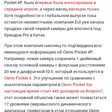
Pocket 4P, была
впервые была анонсирована в
середине апреля
, а через месяц
месяцем позже
.
Хотя подробности о глобальном выпуске пока
остаются неизвестными, компания DJI уже начала
продажи своей первой камеры для влогинга под
брендом Pro в Китае.
При этом компания наконец-то подтвердила всю
имеющуюся информацию об Osmo Pocket 4P.
Например, новая камера сохранила 1-дюймовый
сенсор основной камеры с фокусным расстоянием
20 мм и диафрагмой f/2.0, который используется в
Osmo Pocket 4
. Это улучшение по сравнению с
аналогичным параметром в
Osmo Pocket 3
(в
настоящее время стоит 440 долларов на Amazon)
,
этот основной объектив также может похвастаться
17 уровнями сверхвысокого динамического
диапазона, превосходя в этом отношении Osmo