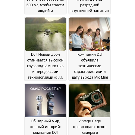
600 мс, чтобы спасти
разрядной
людей и
внутренней записью
оборудование
и встроенной
09 July
памятью объемом
2026
14,5 ГБ
03 July 2026
DJI: Новый дрон
Компания DJI
отличается высокой
объявила
грузоподъёмностью
технические
и передовыми
характеристики и
технологиями
дату выхода Mic Mini
02 July
2S: встроенная
2026
запись и поддержка
4 каналов в самом
миниатюрном
беспроводном
микрофоне
26 June 2026
Обширный мир,
Vintage Cage
полный историй:
превращает экшн-
компания DJI
камеры в