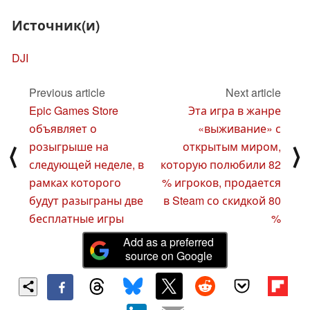
Источник(и)
DJI
Previous article
Next article
Epic Games Store
Эта игра в жанре
объявляет о
«выживание» с
розыгрыше на
открытым миром,
⟨
⟩
следующей неделе, в
которую полюбили 82
рамках которого
% игроков, продается
будут разыграны две
в Steam со скидкой 80
бесплатные игры
%
Add as a preferred
source on Google