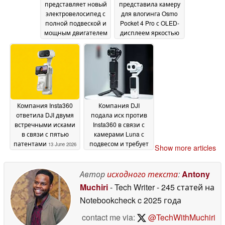
представляет новый
представила камеру
электровелосипед с
для влогинга Osmo
полной подвеской и
Pocket 4 Pro с OLED-
мощным двигателем
дисплеем яркостью
DJI Avinox
1000 нит и новым
25 June 2026
объективом с 3-
кратным зумом
16
June 2026
Компания Insta360
Компания DJI
ответила DJI двумя
подала иск против
встречными исками
Insta360 в связи с
в связи с пятью
камерами Luna с
патентами
подвесом и требует
13 June 2026
Show more articles
запретить их
продажу в США
12
Автор
исходного текста
:
Antony
June 2026
Muchiri
- Tech Writer
- 245 статей на
Notebookcheck
c 2025 года
contact me via:
@TechWithMuchiri