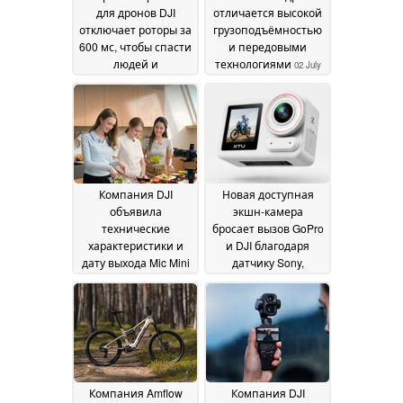
для дронов DJI
отличается высокой
отключает роторы за
грузоподъёмностью
600 мс, чтобы спасти
и передовыми
людей и
технологиями
02 July
оборудование
09 July
2026
2026
Компания DJI
Новая доступная
объявила
экшн-камера
технические
бросает вызов GoPro
характеристики и
и DJI благодаря
дату выхода Mic Mini
датчику Sony,
2S: встроенная
разрешению 4K при
запись и поддержка
50 кадрах в секунду и
4 каналов в самом
технологии Gyroflow
миниатюрном
— и все это за
беспроводном
половину цены
25
микрофоне
26 June 2026
June 2026
Компания Amflow
Компания DJI