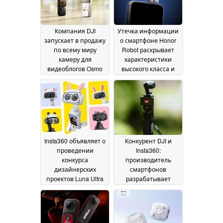
Компания DJI
Утечка информации
запускает в продажу
о смартфоне Honor
по всему миру
Robot раскрывает
камеру для
характеристики
видеоблогов Osmo
высокого класса и
Pocket 4P,
месяц выхода на
оснащённую 1-
рынок
15 July 2026
дюймовым сенсором
и 3-кратным зумом,
которая станет
конкурентом модели
Insta360 Luna Ultra
30
Insta360 объявляет о
Конкурент DJI и
July 2026
проведении
Insta360:
конкурса
производитель
дизайнерских
смартфонов
проектов Luna Ultra
разрабатывает
3D в сотрудничестве
камеру с подвесом
с Bambu Lab
на базе Snapdragon
10 July
2026
09 July 2026