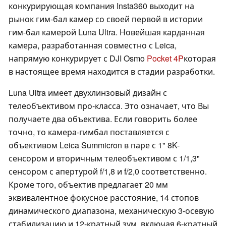
конкурирующая компания Insta360 выходит на
рынок гим-бал камер со своей первой в истории
гим-бал камерой Luna Ultra. Новейшая карданная
камера, разработанная совместно с Leica,
напрямую конкурирует с DJI Osmo
Pocket 4P
которая
в настоящее время находится в стадии разработки.
Luna Ultra имеет двухлинзовый дизайн с
телеобъективом про-класса. Это означает, что Вы
получаете два объектива. Если говорить более
точно, то камера-гимбал поставляется с
объективом Leica Summicron в паре с 1" 8K-
сенсором и вторичным телеобъективом с 1/1,3"
сенсором с апертурой f/1,8 и f/2,0 соответственно.
Кроме того, объектив предлагает 20 мм
эквивалентное фокусное расстояние, 14 стопов
динамического диапазона, механическую 3-осевую
стабилизацию и 12-кратный зум, включая 6-кратный