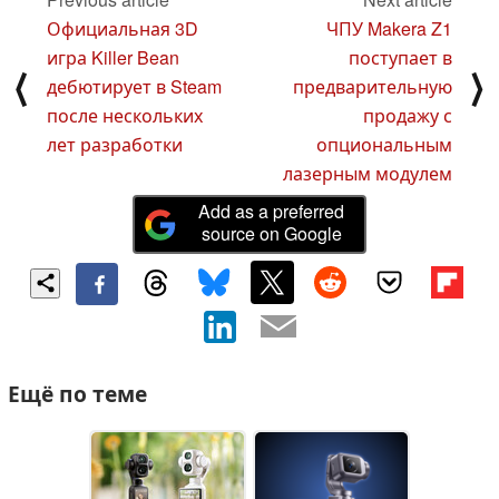
Официальная 3D
ЧПУ Makera Z1
игра Killer Bean
поступает в
⟨
⟩
дебютирует в Steam
предварительную
после нескольких
продажу с
лет разработки
опциональным
лазерным модулем
Add as a preferred
source on Google
Ещё по теме