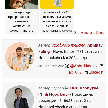
Vintage Cage
Компания Insta360
превращает экшн-
ответила DJI двумя
камеры в
встречными исками
компактные
в связи с пятью
фотоаппараты в
патентами
13 June 2026
Show more articles
стиле ретро
15 June
2026
Автор
исходного текста
:
Abhinav
Fating
- News Editor
- 731 статей на
Notebookcheck
c 2024 года
contact me via:
@Abhi_Nav_07
,
_ab_0_7
,
LinkedIn
Автор перевода:
Нин Нгок Дуй
(Ninh Ngoc Duy)
- Помощник
редакции
- 818035 статей на
Notebookcheck
c 2008 года