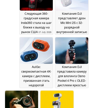
Следующая 360-
Компания DJI
градусная камера
представляет дрон
Insta360 стала на шаг
Mic Mini 2S с 32-
ближе к выходу на
разрядной
рынок США
внутренней записью
07 July 2026
и встроенной
памятью объемом
14,5 ГБ
03 July 2026
AulGo:
Компания DJI
сверхкомпактная 4K-
представила камеру
камера с дисплеем,
для влогинга Osmo
призванная стать
Pocket 4 Pro с OLED-
недорогой
дисплеем яркостью
альтернативой
1000 нит и новым
Insta360
объективом с 3-
28 June 2026
кратным зумом
16
June 2026