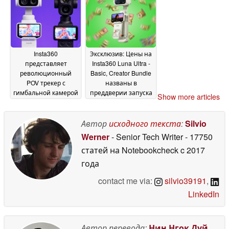
Insta360
Эксклюзив: Цены на
представляет
Insta360 Luna Ultra -
революционный
Basic, Creator Bundle
POV трекер с
названы в
гимбальной камерой
преддверии запуска
Show more articles
Luna Ultra для
24 May 2026
одиночных творцов
Автор
исходного текста
:
Silvio
04 June 2026
Werner
- Senior Tech Writer
- 17750
статей на Notebookcheck
c 2017
года
contact me via:
silvio39191
,
LinkedIn
Автор перевода:
Нин Нгок Дуй