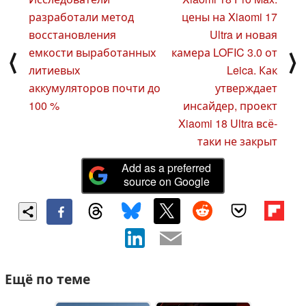
разработали метод
цены на Xiaomi 17
восстановления
Ultra и новая
емкости выработанных
камера LOFIC 3.0 от
⟨
⟩
литиевых
Leica. Как
аккумуляторов почти до
утверждает
100 %
инсайдер, проект
Xiaomi 18 Ultra всё-
таки не закрыт
Add as a preferred
source on Google
Ещё по теме