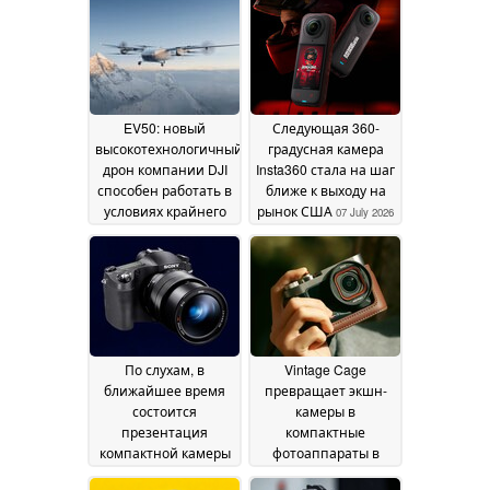
EV50: новый
Следующая 360-
высокотехнологичный
градусная камера
дрон компании DJI
Insta360 стала на шаг
способен работать в
ближе к выходу на
условиях крайнего
рынок США
07 July 2026
холода и
разреженного
воздуха
11 July 2026
По слухам, в
Vintage Cage
ближайшее время
превращает экшн-
состоится
камеры в
презентация
компактные
компактной камеры
фотоаппараты в
Sony RX10 V с 25-
стиле ретро
15 June