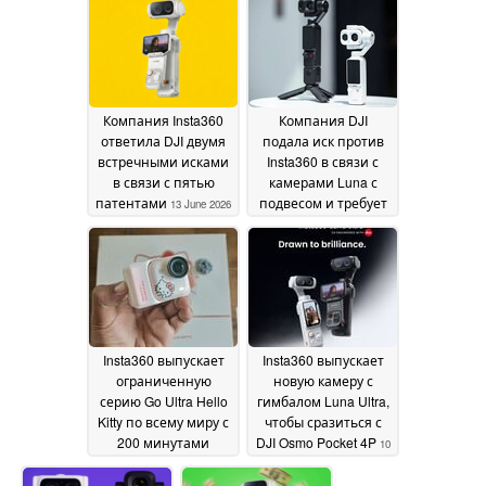
кратным зумом
01 July
2026
2026
Компания Insta360
Компания DJI
ответила DJI двумя
подала иск против
встречными исками
Insta360 в связи с
в связи с пятью
камерами Luna с
патентами
подвесом и требует
13 June 2026
запретить их
продажу в США
12
June 2026
Insta360 выпускает
Insta360 выпускает
ограниченную
новую камеру с
серию Go Ultra Hello
гимбалом Luna Ultra,
Kitty по всему миру с
чтобы сразиться с
200 минутами
DJI Osmo Pocket 4P
10
работы
11 June 2026
June 2026