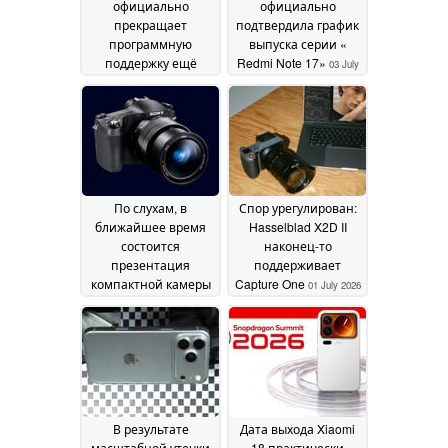
официально
официально
прекращает
подтвердила график
программную
выпуска серии «
поддержку ещё
Redmi Note 17»
03 July
большего числа
2026
смартфонов марок
Xiaomi, Poco и Redmi
05 July 2026
По слухам, в
Спор урегулирован:
ближайшее время
Hasselblad X2D II
состоится
наконец-то
презентация
поддерживает
компактной камеры
Capture One
01 July 2026
Sony RX10 V с 25-
кратным зумом
01 July
2026
В результате
Дата выхода Xiaomi
масштабной утечки
18 практически