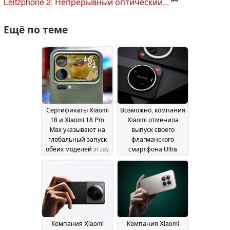
Leitzphone 2: Непрерывный оптический...
Ещё по теме
Сертификаты Xiaomi
Возможно, компания
18 и Xiaomi 18 Pro
Xiaomi отменила
Max указывают на
выпуск своего
глобальный запуск
флагманского
обеих моделей
смартфона Ultra
31 July
следующего
2026
поколения
09 July 2026
Компания Xiaomi
Компания Xiaomi