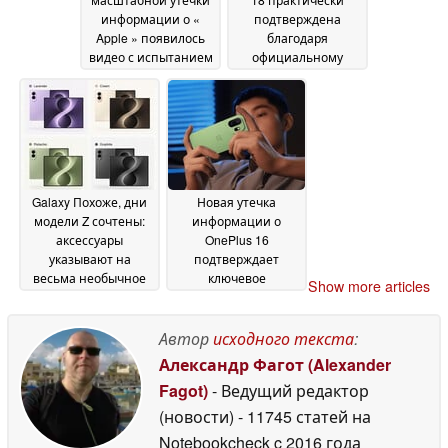
информации о «
подтверждена
Apple » появилось
благодаря
видео с испытанием
официальному
iPhone 18 Pro на
объявлению о дате
падение,
запуска Snapdragon 8
информация о
Elite Gen 6
30 June 2026
новом «Dynamic
Island» и многое
другое
30 June 2026
Galaxy Похоже, дни
Новая утечка
модели Z сочтены:
информации о
аксессуары
OnePlus 16
указывают на
подтверждает
весьма необычное
ключевое
Show more articles
название
обновление
конкурента iPhone
следующего
Ultra от Samsung
флагмана
Автор
исходного текста
:
29
29 June 2026
June 2026
Александр Фагот (Alexander
Fagot)
- Ведущий редактор
(новости)
- 11745 статей на
Notebookcheck
c 2016 года