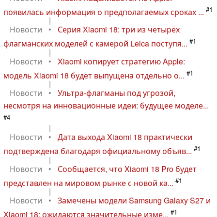
#1
появилась информация о предполагаемых сроках ...
|
Новости
•
Серия Xiaomi 18: три из четырёх
#1
флагманских моделей с камерой Leica поступя...
|
Новости
•
Xiaomi копирует стратегию Apple:
#1
модель Xiaomi 18 будет выпущена отдельно о...
|
Новости
•
Ультра-флагманы под угрозой,
несмотря на инновационные идеи: будущее моделе...
#4
|
Новости
•
Дата выхода Xiaomi 18 практически
#1
подтверждена благодаря официальному объяв...
|
Новости
•
Сообщается, что Xiaomi 18 Pro будет
#1
представлен на мировом рынке с новой ка...
|
Новости
•
Замечены модели Samsung Galaxy S27 и
#1
Xiaomi 18: ожидаются значительные изме...