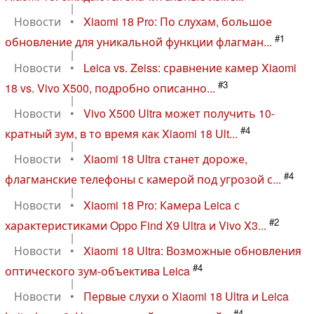
|
Новости
•
Xiaomi 18 Pro: По слухам, большое
#1
обновление для уникальной функции флагман...
|
Новости
•
Leica vs. Zeiss: сравнение камер Xiaomi
#3
18 vs. Vivo X500, подробно описанно...
|
Новости
•
Vivo X500 Ultra может получить 10-
#4
кратный зум, в то время как Xiaomi 18 Ult...
|
Новости
•
Xiaomi 18 Ultra станет дороже,
#4
флагманские телефоны с камерой под угрозой с...
|
Новости
•
Xiaomi 18 Pro: Камера Leica с
#2
характеристиками Oppo Find X9 Ultra и Vivo X3...
|
Новости
•
Xiaomi 18 Ultra: Возможные обновления
#4
оптического зум-объектива Leica
|
Новости
•
Первые слухи о Xiaomi 18 Ultra и Leica
#4