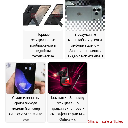
камеры Hasselblad и
позиции
01 July 2026
квадратного сенсора
02 July 2026
Первые
В результате
официальные
масштабной утечки
изображения и
информации о «
подробные
Apple » появилось
технические
видео с испытанием
характеристики всех
iPhone 18 Pro на
трёх моделей
падение,
Samsung серии «
информация о
Galaxy » с дисплеем
новом «Dynamic
Z Fold в преддверии
Island» и многое
запуска
другое
30 June 2026
30 June 2026
Стали известны
Компания Samsung
сроки выхода
официально
модели Samsung
представила новый
Galaxy Z Slide
смартфон серии M «
30 June
Galaxy » с
2026
Show more articles
аккумулятором