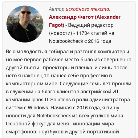
емкостью 6 000 мА·ч
Автор
исходного текста
:
29 June 2026
Александр Фагот (Alexander
Fagot)
- Ведущий редактор
(новости)
- 11734 статей на
Notebookcheck
c 2016 года
Всю молодость я собирал и разгонял компьютеры,
но моё первое рабочее место было из совершенно
другой пьесы - проекторы и плёнка, и лишь после
него я наконец-то нашёл себе профессию в
компьютерном мире. Следующие семь лет прошли
в служении на благо клиентов австрийской ИТ-
компании Iphos IT Solutions в роли администратора
систем с Windows. Начиная с 2016 года, я пишу
новости для Notebookcheck из всех уголков мира.
Основной фокус для меня - инновации мира
смартфонов, ноутбуков и другой портативной