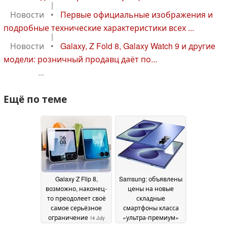
|
Новости
•
Первые официальные изображения и
подробные технические характеристики всех ...
|
Новости
•
Galaxy, Z Fold 8, Galaxy Watch 9 и другие
модели: розничный продавц даёт по...
...
Ещё по теме
Galaxy Z Flip 8,
Samsung: объявлены
возможно, наконец-
цены на новые
то преодолеет своё
складные
самое серьёзное
смартфоны класса
ограничение
«ультра-премиум»
14 July
для британского