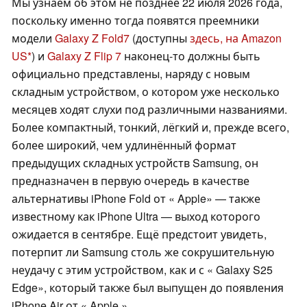
Мы узнаем об этом не позднее 22 июля 2026 года,
поскольку именно тогда появятся преемники
модели
Galaxy Z Fold7
(доступны
здесь, на Amazon
US
) и
Galaxy Z Flip 7
наконец-то должны быть
официально представлены, наряду с новым
складным устройством, о котором уже несколько
месяцев ходят слухи под различными названиями.
Более компактный, тонкий, лёгкий и, прежде всего,
более широкий, чем удлинённый формат
предыдущих складных устройств Samsung, он
предназначен в первую очередь в качестве
альтернативы iPhone Fold от « Apple» — также
известному как iPhone Ultra — выход которого
ожидается в сентябре. Ещё предстоит увидеть,
потерпит ли Samsung столь же сокрушительную
неудачу с этим устройством, как и с « Galaxy S25
Edge», который также был выпущен до появления
iPhone Air от « Apple ».