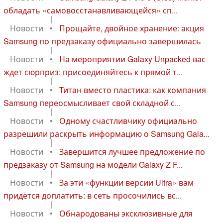
обладать «самовосстанавливающейся» сп...
|
Новости
•
Прощайте, двойное хранение: акция
Samsung по предзаказу официально завершилась
|
Новости
•
На мероприятии Galaxy Unpacked вас
ждет сюрприз: присоединяйтесь к прямой т...
|
Новости
•
Титан вместо пластика: как компания
Samsung переосмысливает свой складной с...
|
Новости
•
Одному счастливчику официально
разрешили раскрыть информацию о Samsung Gala...
|
Новости
•
Завершится лучшее предложение по
предзаказу от Samsung на модели Galaxy Z F...
|
Новости
•
За эти «функции версии Ultra» вам
придётся доплатить: в сеть просочились вс...
|
Новости
•
Обнародованы эксклюзивные для