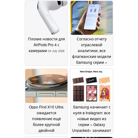
2026
рынка
04 July 2026
Плохие новости для
Согласно отчету
AirPods Pro 4 с
отраслевой
камерами
аналитики, все
04 July 2026
флагманские модели
Samsung серии «
Galaxy » S27
оснащены
эксклюзивной
функцией « Galaxy »,
доступной в модели
S26 Ultra
02 July 2026
Oppo Find X10 Ultra:
Samsung начинает с
ожидается
нуля в Instagram: все
появление ещё
новые видео из
более крупной
серии « Galaxy
двойной
Unpacked» занимают
перископической
лидирующие