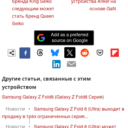
бренда King Seiko
устройства Anker на
следующим может
основе GaN
стать бренд Queen
Seiko
Add as a preferred
source on Google
Другие статьи, связанные с этим
устройством
Samsung Galaxy Z Fold8
(
Galaxy Z Fold8 Серия
)
Новости
•
Samsung Galaxy Z Fold 8 (Ultra) выходит в
продажу в трёх ограниченных серия...
|
Новости
•
Samsung Galaxy Z Fold 8 (Ultra) может