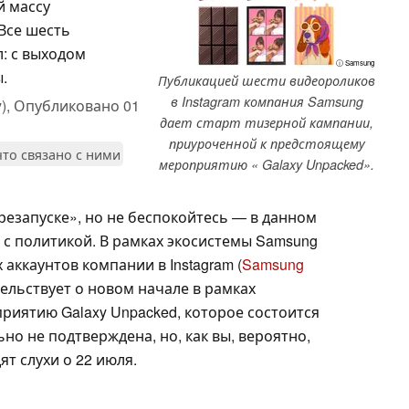
 массу
Все шесть
л: с выходом
ⓘ Samsung
.
Публикацией шести видеороликов
в Instagram компания Samsung
),
Опубликовано
01
дает старт тизерной кампании,
приуроченной к предстоящему
что связано с ними
мероприятию « Galaxy Unpacked».
резапуске», но не беспокойтесь — в данном
 с политикой. В рамках экосистемы Samsung
аккаунтов компании в Instagram (
Samsung
тельствует о новом начале в рамках
риятию Galaxy Unpacked, которое состоится
но не подтверждена, но, как вы, вероятно,
ят слухи о 22 июля.