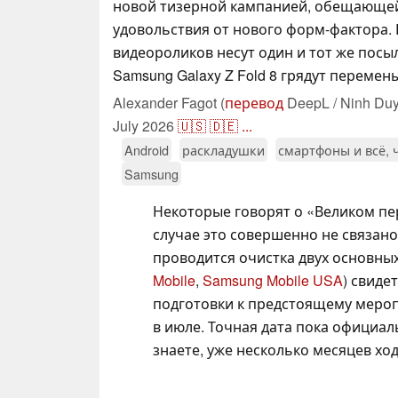
новой тизерной кампанией, обещающей
удовольствия от нового форм-фактора. 
видеороликов несут один и тот же посы
Samsung Galaxy Z Fold 8 грядут перемены
Alexander Fagot (
перевод
DeepL / Ninh Duy
July 2026
🇺🇸
🇩🇪
...
Android
раскладушки
смартфоны и всё, 
Samsung
Некоторые говорят о «Великом пе
случае это совершенно не связано
проводится очистка двух основных 
Mobile
,
Samsung Mobile USA
) свиде
подготовки к предстоящему мероп
в июле. Точная дата пока официаль
знаете, уже несколько месяцев ход