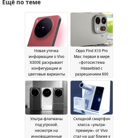
Ещё по теме
Новая утечка
Oppo Find X10 Pro
информации о Vivo
Max: первая в мире
X300E раскрывает
«фотосистема
конфигурации и
Hasselblad с
цветовые варианты
разрешением 600
МП» становится всё
14 July 2026
ближе к серийному
производству
13 July
2026
Ультра-флагманы
Складной смартфон
под угрозой,
класса «ультра-
несмотря на
премиум» от Vivo
инновационные
стал на шаг ближе к