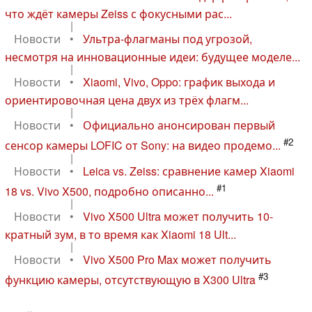
что ждёт камеры Zeiss с фокусными рас...
|
Новости
•
Ультра-флагманы под угрозой,
несмотря на инновационные идеи: будущее моделе...
|
Новости
•
Xiaomi, Vivo, Oppo: график выхода и
ориентировочная цена двух из трёх флагм...
|
Новости
•
Официально анонсирован первый
#2
сенсор камеры LOFIC от Sony: на видео продемо...
|
Новости
•
Leica vs. Zeiss: сравнение камер Xiaomi
#1
18 vs. Vivo X500, подробно описанно...
|
Новости
•
Vivo X500 Ultra может получить 10-
кратный зум, в то время как Xiaomi 18 Ult...
|
Новости
•
Vivo X500 Pro Max может получить
#3
функцию камеры, отсутствующую в X300 Ultra