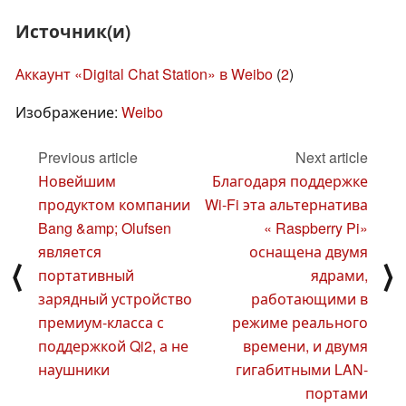
Источник(и)
Аккаунт «Digital Chat Station» в Weibo
(
2
)
Изображение:
Weibo
Previous article
Next article
Новейшим
Благодаря поддержке
продуктом компании
Wi-Fi эта альтернатива
Bang &amp; Olufsen
« Raspberry Pi»
является
оснащена двумя
⟨
⟩
портативный
ядрами,
зарядный устройство
работающими в
премиум-класса с
режиме реального
поддержкой Qi2, а не
времени, и двумя
наушники
гигабитными LAN-
портами