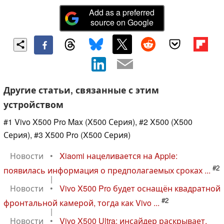
Add as a preferred
source on Google
Другие статьи, связанные с этим
устройством
#1 Vivo X500 Pro Max (X500 Серия), #2 X500 (X500
Серия), #3 X500 Pro (X500 Серия)
Новости
•
Xiaomi нацеливается на Apple:
#2
появилась информация о предполагаемых сроках ...
|
Новости
•
Vivo X500 Pro будет оснащён квадратной
#2
фронтальной камерой, тогда как Vivo ...
|
Новости
•
Vivo X500 Ultra: инсайдер раскрывает,