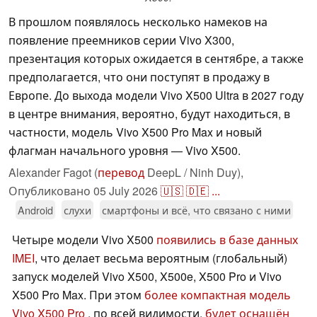
В прошлом появлялось несколько намеков на
появление преемников серии Vivo X300,
презентация которых ожидается в сентябре, а также
предполагается, что они поступят в продажу в
Европе. До выхода модели Vivo X500 Ultra в 2027 году
в центре внимания, вероятно, будут находиться, в
частности, модель Vivo X500 Pro Max и новый
флагман начального уровня — Vivo X500.
Alexander Fagot (
перевод
DeepL / Ninh Duy),
Опубликовано
05 July 2026
🇺🇸
🇩🇪
...
Android
слухи
смартфоны и всё, что связано с ними
Четыре модели Vivo X500
появились в базе данных
IMEI
, что делает весьма вероятным (глобальный)
запуск моделей Vivo X500, X500e, X500 Pro и Vivo
X500 Pro Max. При этом
более компактная модель
Vivo X500 Pro
, по всей видимости,
будет оснащён