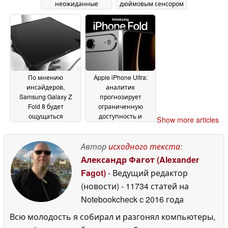
неожиданные
дюймовым сенсором
обновления
и зумом вновь
07 July
появится на рынке
2026
07
July 2026
По мнению
Apple iPhone Ultra:
инсайдеров,
аналитик
Samsung Galaxy Z
прогнозирует
Fold 8 будет
ограниченную
ощущаться
доступность и
Show more articles
совершенно иначе
высокие цены на
по сравнению с
вторичном рынке
06
Galaxy Z Fold 7
Автор
исходного текста
:
06 July
July 2026
2026
Александр Фагот (Alexander
Fagot)
- Ведущий редактор
(новости)
- 11734 статей на
Notebookcheck
c 2016 года
Всю молодость я собирал и разгонял компьютеры,