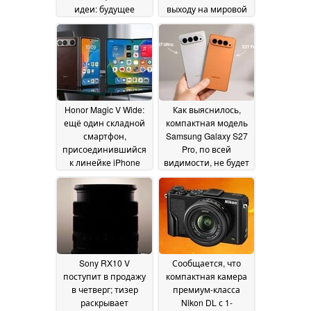
идеи: будущее
выходу на мировой
моделей Xiaomi 18
рынок
09 July 2026
Ultra, Vivo X500 Ultra
и Oppo Find X10 Ultra
12 July 2026
Honor Magic V Wide:
Как выяснилось,
ещё один складной
компактная модель
смартфон,
Samsung Galaxy S27
присоединившийся
Pro, по всей
к линейке iPhone
видимости, не будет
Ultra, оснащённый
оснащаться
мощным
процессором
аккумулятором
Snapdragon 8 Elite
07 July
Gen 6 во всех
2026
конфигурациях
07 July
2026
Sony RX10 V
Сообщается, что
поступит в продажу
компактная камера
в четверг; тизер
премиум-класса
раскрывает
Nikon DL с 1-