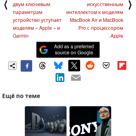
⟨
⟩
двум ключевым
искусственным
параметрам
интеллектом к моделям
устройство уступает
MacBook Air и MacBook
моделям « Apple » и
Pro с процессором
Garmin
Apple
Add as a preferred
source on Google
Ещё по теме