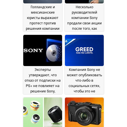
Голландские и
Несколько
мексиканские
руководителей
юристы выражают
компании Sony
протест против
продали свои акции
решения компании
после того, как
Sony прекратить
PlayStation объявила
выпуск игр на
о планах прекратить
физических
выпуск новых игр на
носителях
физических
14 July 2026
носителях
11 July 2026
Эксперты
Компания Sony не
утверждают, что
может опубликовать
отказ от подписки на
что-либо в
PS+ не повлияет на
социальных сетях,
решение Sony,
чтобы это не
однако геймеры с
вызвало резкой
этим не согласны
негативной реакции
10
July 2026
08 July 2026