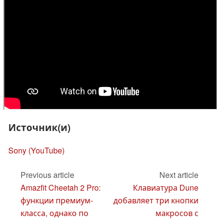
Источник(и)
Sony (YouTube)
Previous article
Next article
Amazfit Cheetah 2 Pro:
Клавиатура Dune
функции премиум-
добавляет три кнопки
класса, однако по
макросов с