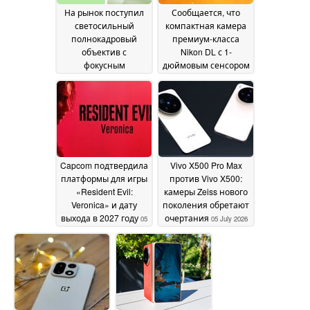
На рынок поступил
Сообщается, что
светосильный
компактная камера
полнокадровый
премиум-класса
объектив с
Nikon DL с 1-
фокусным
дюймовым сенсором
расстоянием 50 мм и
и зумом вновь
автофокусом по
появится на рынке
07
цене 89 долларов
08
July 2026
July 2026
Capcom подтвердила
Vivo X500 Pro Max
платформы для игры
против Vivo X500:
«Resident Evil:
камеры Zeiss нового
Veronica» и дату
поколения обретают
выхода в 2027 году
очертания
05
05 July 2026
July 2026