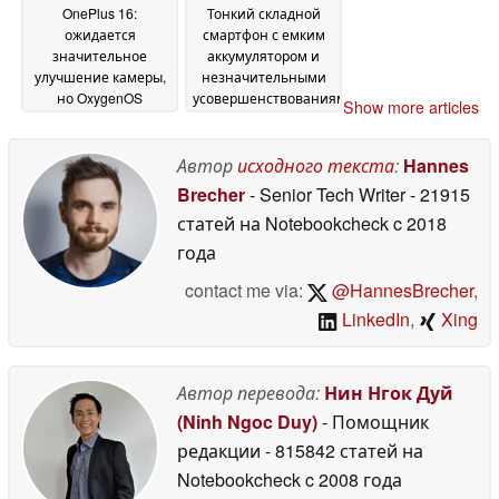
OnePlus 16:
Тонкий складной
ожидается
смартфон с емким
значительное
аккумулятором и
улучшение камеры,
незначительными
но OxygenOS
усовершенствованиями
Show more articles
оказалась в тупике
— Honor Magic V6
05
02
July 2026
July 2026
Автор
исходного текста
:
Hannes
Brecher
- Senior Tech Writer
- 21915
статей на Notebookcheck
c 2018
года
contact me via:
@HannesBrecher
,
LinkedIn
,
Xing
Автор перевода:
Нин Нгок Дуй
(Ninh Ngoc Duy)
- Помощник
редакции
- 815842 статей на
Notebookcheck
c 2008 года