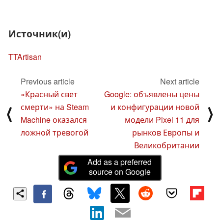
Источник(и)
TTArtisan
Previous article
Next article
«Красный свет
Google: объявлены цены
смерти» на Steam
и конфигурации новой
⟨
⟩
Machine оказался
модели Pixel 11 для
ложной тревогой
рынков Европы и
Великобритании
Add as a preferred
source on Google