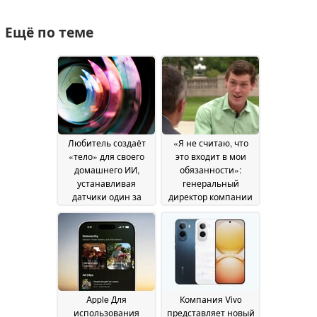
Ещё по теме
Любитель создаёт
«Я не считаю, что
«тело» для своего
это входит в мои
домашнего ИИ,
обязанности»:
устанавливая
генеральный
датчики один за
директор компании
другим
Flock отвечает на
07 July 2026
опасения
относительно
злоупотребления
возможностями
камер
07 July 2026
Apple Для
Компания Vivo
использования
представляет новый