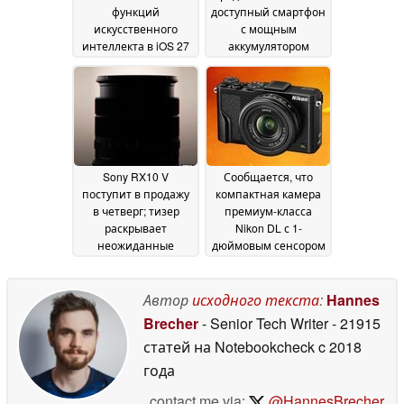
функций
доступный смартфон
искусственного
с мощным
интеллекта в iOS 27
аккумулятором
и macOS 27
емкостью 8 100 мА·ч
требуется
07 July 2026
дорогостоящая
подписка
07 July 2026
Sony RX10 V
Сообщается, что
поступит в продажу
компактная камера
в четверг; тизер
премиум-класса
раскрывает
Nikon DL с 1-
неожиданные
дюймовым сенсором
обновления
и зумом вновь
07 July
появится на рынке
2026
07
Автор
исходного текста
:
Hannes
July 2026
Brecher
- Senior Tech Writer
- 21915
статей на Notebookcheck
c 2018
года
contact me via:
@HannesBrecher
,