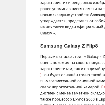
характеристик и рендерных изобр
ранее упоминавшиеся намеки на т
новых складных устройств Samsun
утверждается, представляют собо
на них также виден официальный 
Galaxy ».
Samsung Galaxy Z Flip8
Первым в списке стоит « Galaxy » Z
очень похожим на своего предшес
характеристикам, так и по дизайну.
),
, он будет оснащён точно такой 
50-мегапиксельной основной каме
сверхширокоугольной камерой.
Р
дисплей с менее заметной складк
также процессор Exynos 2600 в Евр