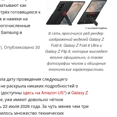
охватывают как
 трёх готовящихся к
к и намеки на
многочисленные
ⓘ via Android Headlines
 Samsung в
В сеть просочился ряд рендер-
изображений моделей Galaxy Z
Fold 8, Galaxy Z Fold 8 Ultra и
),
Опубликовано
30
Galaxy Z Flip 8, которые выглядят
вполне официально, а также
фотографии чехлов и обширные
технические характеристики.
ила дату проведения следующего
 не раскрыла никаких подробностей о
(доступны
здесь на Amazon US
) и
Galaxy Z
же, уже имеют довольно чёткое
 22 июля 2026 года. За чуть менее чем три
чилось множество технических