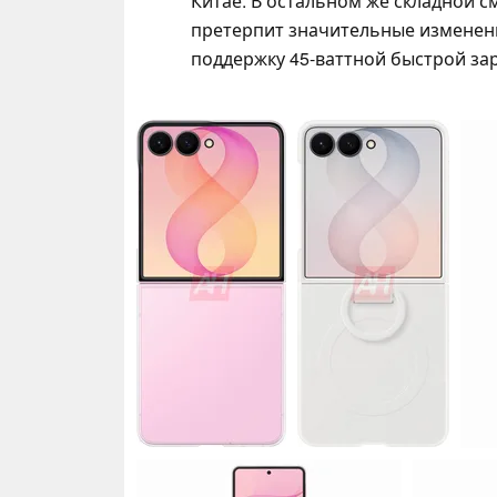
Китае. В остальном же складной с
претерпит значительные изменения
поддержку 45-ваттной быстрой заряд