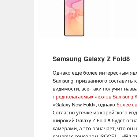
Samsung Galaxy Z Fold8
Однако ещё более интересным яв
Samsung, призванного составить ко
видимости, всё-таки получит назван
предполагаемых чехлов Samsung Ki
«Galaxy New Fold», однако
более с
Согласно утечке из корейского изд
широкий Galaxy Z Fold 8 будет о
камерами, а это означает, что он
камеру с сенсором ISOCELL HP2 от 