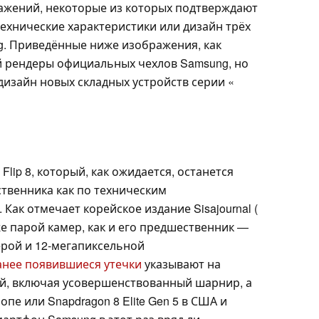
ажений, некоторые из которых подтверждают
ехнические характеристики или дизайн трёх
g. Приведённые ниже изображения, как
й рендеры официальных чехлов Samsung, но
дизайн новых складных устройств серии «
 Flip 8, который, как ожидается, останется
твенника как по техническим
 Как отмечает корейское издание Sisajournal (
же парой камер, как и его предшественник —
рой и 12-мегапиксельной
анее появившиеся утечки
указывают на
ой, включая усовершенствованный шарнир, а
опе или Snapdragon 8 Elite Gen 5 в США и