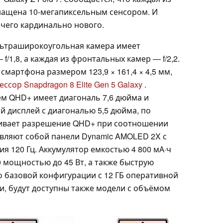
нащена 10-мегапиксельным сенсором. И
ичего кардинально нового.
льтраширокоугольная камера имеет
f/1,8, а каждая из фронтальных камер — f/2,2.
смартфона размером 123,9 × 161,4 × 4,5 мм,
ссор Snapdragon 8 Elite Gen 5 Galaxy
.
м QHD+ имеет диагональ 7,6 дюйма и
й дисплей с диагональю 5,5 дюйма, по
живает разрешение QHD+ при соотношении
авляют собой панели Dynamic AMOLED 2X с
 120 Гц. Аккумулятор емкостью 4 800 мА·ч
 мощностью до 45 Вт, а также быструю
о базовой конфигурации с 12 ГБ оперативной
и, будут доступны также модели с объёмом