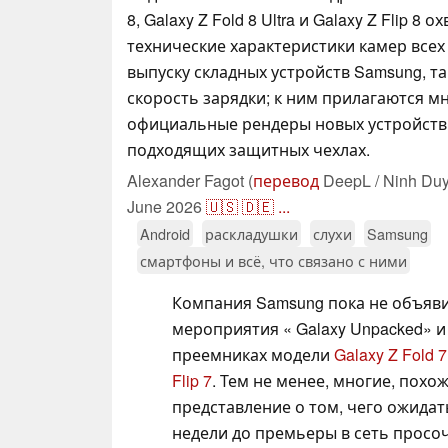
8, Galaxy Z Fold 8 Ultra и Galaxy Z Flip 8 
технические характеристики камер всех
выпуску складных устройств Samsung, та
скорость зарядки; к ним прилагаются 
официальные рендеры новых устройств
подходящих защитных чехлах.
Alexander Fagot (
перевод
DeepL / Ninh Duy
June 2026
🇺🇸
🇩🇪
...
Android
раскладушки
слухи
Samsung
смартфоны и всё, что связано с ними
Компания Samsung пока не объяв
мероприятия « Galaxy Unpacked» и
преемниках модели
Galaxy Z Fold 7
Flip 7
. Тем не менее, многие, похо
представление о том, чего ожидать
недели до премьеры в сеть просо