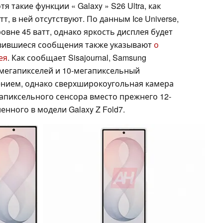
отя такие функции « Galaxy » S26 Ultra, как
, в ней отсутствуют. По данным Ice Universe,
овне 45 ватт, однако яркость дисплея будет
оявившиеся сообщения также указывают
о
ея
. Как сообщает Sisajournal, Samsung
 мегапикселей и 10-мегапиксельный
ением, однако сверхширокоугольная камера
апиксельного сенсора вместо прежнего 12-
енного в модели Galaxy Z Fold7.