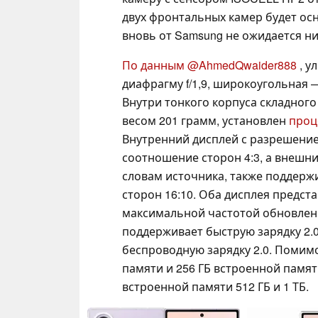
двух фронтальных камер будет ос
вновь от Samsung не ожидается н
По данным @AhmedQwaider888
, у
диафрагму f/1,9, широкоугольная — 
Внутри тонкого корпуса складного 
весом 201 грамм, установлен
проце
Внутренний дисплей с разрешение
соотношение сторон 4:3, а внешни
словам источника, также поддер
сторон 16:10. Оба дисплея предст
максимальной частотой обновления
поддерживает быструю зарядку 2.0
беспроводную зарядку 2.0. Помим
памяти и 256 ГБ встроенной памят
встроенной памяти 512 ГБ и 1 ТБ.