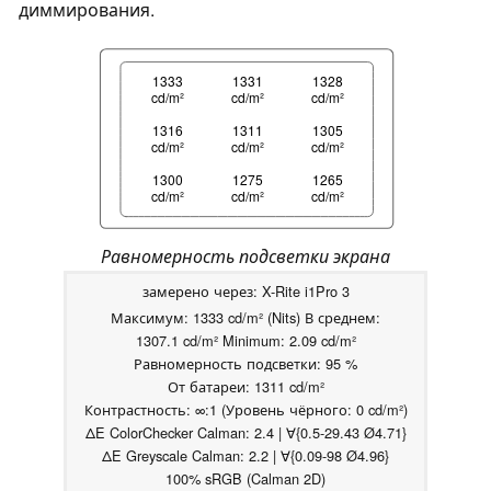
диммирования.
1333
1331
1328
cd/m²
cd/m²
cd/m²
1316
1311
1305
cd/m²
cd/m²
cd/m²
1300
1275
1265
cd/m²
cd/m²
cd/m²
Равномерность подсветки экрана
замерено через: X-Rite i1Pro 3
Максимум: 1333 cd/m² (Nits) В среднем:
1307.1 cd/m² Minimum: 2.09 cd/m²
Равномерность подсветки: 95 %
От батареи: 1311 cd/m²
Контрастность: ∞:1 (Уровень чёрного: 0 cd/m²)
ΔE ColorChecker Calman: 2.4 | ∀{0.5-29.43 Ø4.71}
ΔE Greyscale Calman: 2.2 | ∀{0.09-98 Ø4.96}
100% sRGB (Calman 2D)