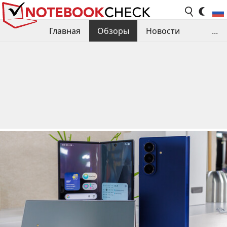
Главная
Обзоры
Новости
...
Сравнения производительности
Библиотека
Поиск обзора
Контакты