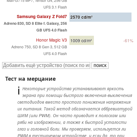
Mali-G715 MP7, Tensor G4, 256 GB
UFS 3.1 Flash
Samsung Galaxy Z Fold7
2570
cd/m²
Adreno 830, SD 8 Elite f. Galaxy, 256
GB UFS 4.0 Flash
Honor Magic V3
1009
cd/m²
-61%
Adreno 750, SD 8 Gen 3, 512 GB
UFS 4.0 Flash
Тест на мерцание
ℹ
Некоторые устройства устанавливают яркость
экрана при помощи быстрого включения-выключения
светодиодов вместо простого понижения напряжения
их питания. Такой метод обозначается аббревиатурой
ШИМ (или PWM). Он часто приводит к полоскам или
ряби на изображении, а также к быстрой усталости
глаз и головной боли. Мы проверяем, используется ли
PWM в тестируемом устройстве, и если да, то при