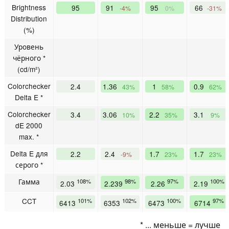
Brightness
95
91
95
66
-4%
0%
-31%
Distribution
(%)
Уровень
чёрного *
(cd/m²)
Colorchecker
2.4
1.36
1
0.9
43%
58%
62%
Delta E *
Colorchecker
3.4
3.06
2.2
3.1
10%
35%
9%
dE 2000
max. *
Delta E для
2.2
2.4
1.7
1.7
-9%
23%
23%
серого *
Гамма
108%
98%
97%
100%
2.03
2.239
2.26
2.19
CCT
101%
102%
100%
97%
6413
6353
6473
6714
* ... меньше = лучше