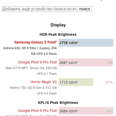
Display
HDR Peak Brightness
Samsung Galaxy Z Fold7
2708
cd/m²
Adreno 830, SD 8 Elite f. Galaxy, 256
GB UFS 4.0 Flash
Google Pixel 9 Pro Fold
2687
cd/m²
-1%
Mali-G715 MP7, Tensor G4, 256 GB
UFS 3.1 Flash
Honor Magic V3
1712
cd/m²
-37%
Adreno 750, SD 8 Gen 3, 512 GB
UFS 4.0 Flash
APL18 Peak Brightness
Google Pixel 9 Pro Fold
2684
cd/m²
+4%