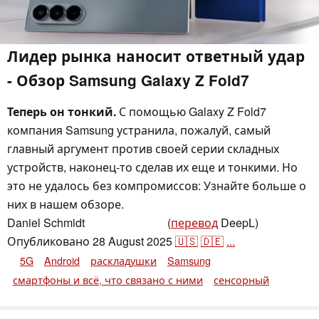
Лидер рынка наносит ответный удар
- Обзор Samsung Galaxy Z Fold7
Теперь он тонкий.
С помощью Galaxy Z Fold7
компания Samsung устранила, пожалуй, самый
главный аргумент против своей серии складных
устройств, наконец-то сделав их еще и тонкими. Но
это не удалось без компромиссов: Узнайте больше о
них в нашем обзоре.
Daniel Schmidt
(
перевод
DeepL)
,
👁
Daniel Schmidt
Опубликовано
28 August 2025
🇺🇸
🇩🇪
...
5G
Android
раскладушки
Samsung
смартфоны и всё, что связано с ними
сенсорный