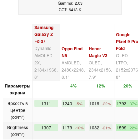
Gamma: 2.03
CCT: 6413 K
Samsung
Galaxy Z
Google
Fold7
Pixel 9 Pro
Dynamic
Fold
Oppo Find
Honor
AMOLED
OLED
N5
Magic V3
2X,
AMOLED,
OLED,
LTPO,
2184x1968,
2480x2248,
2344x2156,
2152x2076,
8"
8.1"
7.9"
8"
Параметры
4%
12%
20%
экрана
Яркость в
1311
1240
1019
1793
-5%
-22%
37%
центре
(cd/m²)
Brightness
1307
1179
1032
1599
-10%
-21%
22%
(cd/m²)