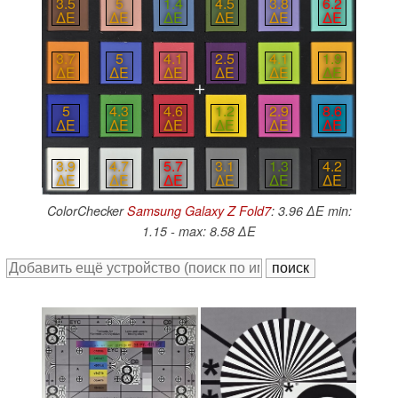
3.5
5
1.4
4.5
3.8
6.2
∆E
∆E
∆E
∆E
∆E
∆E
3.7
5
4.1
2.5
4.1
1.9
∆E
∆E
∆E
∆E
∆E
∆E
5
4.3
4.6
1.2
2.9
8.6
∆E
∆E
∆E
∆E
∆E
∆E
3.9
4.7
5.7
3.1
1.3
4.2
∆E
∆E
∆E
∆E
∆E
∆E
ColorChecker
Samsung Galaxy Z Fold7
: 3.96 ∆E min:
1.15 - max: 8.58 ∆E