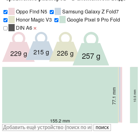
Oppo Find N5
Samsung Galaxy Z Fold7
Honor Magic V3
Google Pixel 9 Pro Fold
DIN A6
❌
215 g
226 g
229 g
257 g
74.42 mm
72.8 mm
77.1 mm
74 mm
8.93 mm
8.9 mm
9.2 mm
10.5 mm
158.4 mm
156.6 mm
160.87 mm
155.2 mm