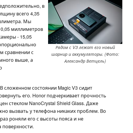
едположительно, в
лщину всего 4,35
иллиметра. Мы
10,05 миллиметров
камеры - 15,05
ропорционально
Рядом с V3 лежат его новый
ом сравнении с
шарнир и аккумуляторы. (Фото:
много выше, а
Александр Ветцель)
о
 В сложенном состоянии Magic V3 сидит
овернуть его. Honor подчеркивает прочность
н стеклом NanoCrystal Shield Glass. Даже
жно вызвать у телефона никаких проблем. Во
раз роняли его с высоты пояса и не
 поверхности.