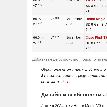
88.8 %
v7
June 2024
Vivo X Fold3
v7
SD 8 Gen 2, 
(old)
740
89 %
v7
September
Honor Magic 
(old)
v7
2023
SD 8 Gen 2, 
(old)
740
88.3 %
v7
November
Oppo Find N
(old)
v7
2023
SD 8 Gen 2, 
(old)
740
Обратите внимание: мы обновили 
8 не сопоставимы с результатами 
доступна
здесь
.
Дизайн и особенности -
Даже в 2024 году Honor Magic V3 о