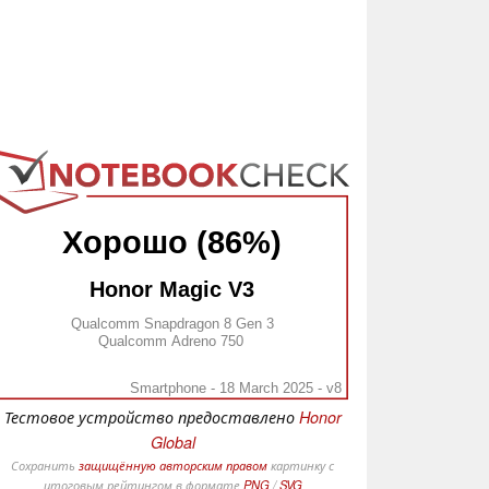
Хорошо (86%)
Honor Magic V3
Qualcomm Snapdragon 8 Gen 3
Qualcomm Adreno 750
Smartphone - 18 March 2025 - v8
Тестовое устройство предоставлено
Honor
Global
Сохранить
защищённую авторским правом
картинку с
итоговым рейтингом в формате
PNG
/
SVG