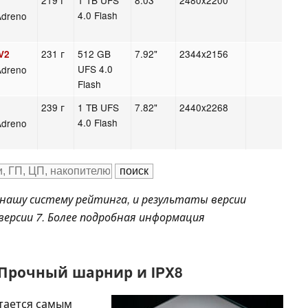
219 г
1 TB UFS
8.03"
2480x2200
4.0 Flash
Adreno
231 г
512 GB
7.92"
2344x2156
V2
UFS 4.0
Adreno
Flash
239 г
1 TB UFS
7.82"
2440x2268
3
4.0 Flash
Adreno
нашу систему рейтинга, и результаты версии
версии 7. Более подробная информация
 Прочный шарнир и IPX8
стается самым