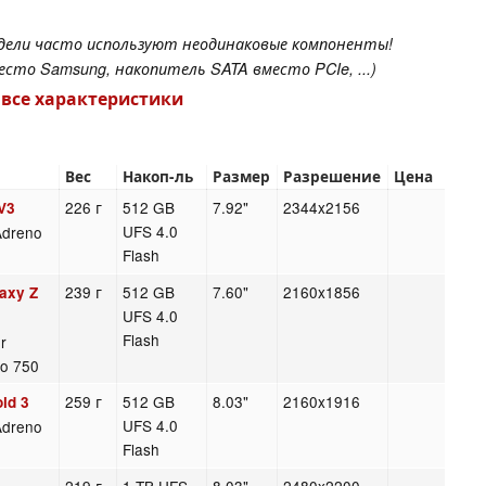
одели часто используют неодинаковые компоненты!
сто Samsung, накопитель SATA вместо PCIe, ...)
 все характеристики
Вес
Накоп-ль
Размер
Разрешение
Цена
226 г
512 GB
7.92"
2344x2156
V3
UFS 4.0
Adreno
Flash
239 г
512 GB
7.60"
2160x1856
axy Z
UFS 4.0
Flash
r
no 750
259 г
512 GB
8.03"
2160x1916
old 3
UFS 4.0
Adreno
Flash