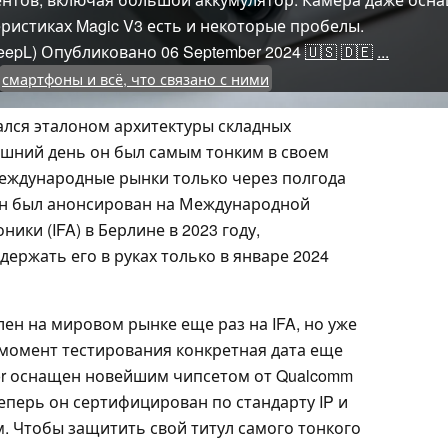
еристиках Magic V3 есть и некоторые пробелы.
eepL)
Опубликовано
06 September 2024
🇺🇸
🇩🇪
...
смартфоны и всё, что связано с ними
ался эталоном архитектуры складных
яшний день он был самым тонким в своем
международные рынки только через полгода
 он был анонсирован на Международной
ики (IFA) в Берлине в 2023 году,
ержать его в руках только в январе 2024
лен на мировом рынке еще раз на IFA, но уже
 момент тестирования конкретная дата еще
or оснащен новейшим чипсетом от Qualcomm
еперь он сертифицирован по стандарту IP и
. Чтобы защитить свой титул самого тонкого