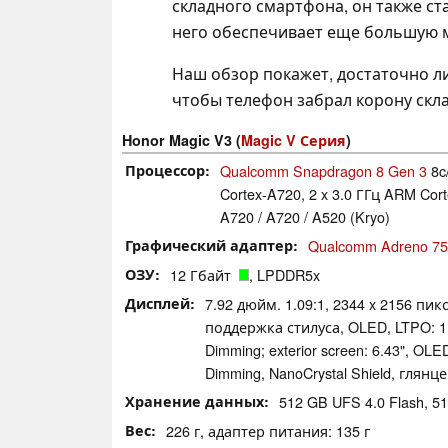
складного смартфона, он также ст
него обеспечивает еще большую 
Наш обзор покажет, достаточно ли
чтобы телефон забрал корону скл
Honor Magic V3 (
Magic V Серия
)
Процессор
Qualcomm Snapdragon 8 Gen 3
8c/
Cortex-A720, 2 x 3.0 ГГц ARM Cort
A720 / A720 / A520 (Kryo)
Графический адаптер
Qualcomm Adreno 7
ОЗУ
12 Гбайт
, LPDDR5x
Дисплей
7.92 дюйм. 1.09:1, 2344 x 2156 пикс
поддержка стилуса, OLED, LTPO: 1 
Dimming; exterior screen: 6.43", OL
Dimming, NanoCrystal Shield, глян
Хранение данных
512 GB UFS 4.0 Flash, 
Вес
226 г, адаптер питания: 135 г