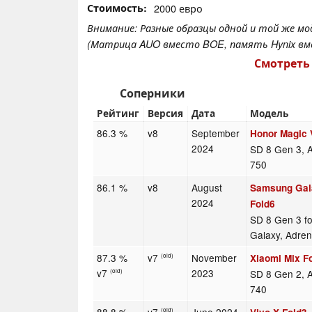
Стоимость
2000 евро
Внимание: Разные образцы одной и той же м
(Матрица AUO вместо BOE, память Hynix вме
Смотреть
Соперники
Рейтинг
Версия
Дата
Модель
86.3 %
v8
September
Honor Magic 
2024
SD 8 Gen 3, 
750
86.1 %
v8
August
Samsung Gal
2024
Fold6
SD 8 Gen 3 fo
Galaxy, Adre
87.3 %
v7
November
Xiaomi Mix F
(old)
v7
2023
SD 8 Gen 2, 
(old)
740
(old)