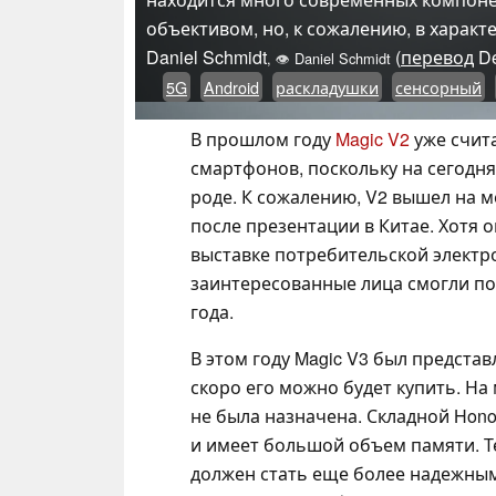
объективом, но, к сожалению, в характ
Daniel Schmidt
(
перевод
D
,
👁
Daniel Schmidt
5G
Android
раскладушки
сенсорный
В прошлом году
Magic V2
уже счит
смартфонов, поскольку на сегодн
роде. К сожалению, V2 вышел на 
после презентации в Китае. Хотя
выставке потребительской электрон
заинтересованные лица смогли под
года.
В этом году Magic V3 был представ
скоро его можно будет купить. На
не была назначена. Складной Hon
и имеет большой объем памяти. Т
должен стать еще более надежным