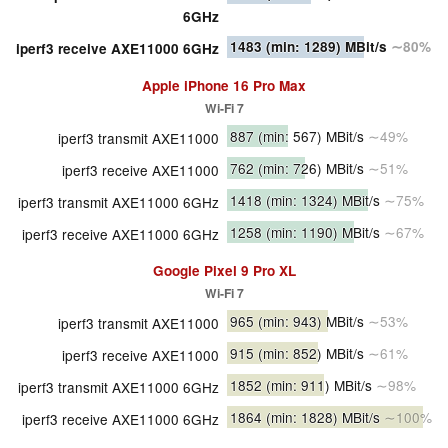
6GHz
1483
(min: 1289)
MBit/s
∼80%
iperf3 receive AXE11000 6GHz
Apple iPhone 16 Pro Max
Wi-Fi 7
887
(min: 567)
MBit/s
∼49%
iperf3 transmit AXE11000
762
(min: 726)
MBit/s
∼51%
iperf3 receive AXE11000
1418
(min: 1324)
MBit/s
∼75%
iperf3 transmit AXE11000 6GHz
1258
(min: 1190)
MBit/s
∼67%
iperf3 receive AXE11000 6GHz
Google Pixel 9 Pro XL
Wi-Fi 7
965
(min: 943)
MBit/s
∼53%
iperf3 transmit AXE11000
915
(min: 852)
MBit/s
∼61%
iperf3 receive AXE11000
1852
(min: 911)
MBit/s
∼98%
iperf3 transmit AXE11000 6GHz
1864
(min: 1828)
MBit/s
∼100%
iperf3 receive AXE11000 6GHz