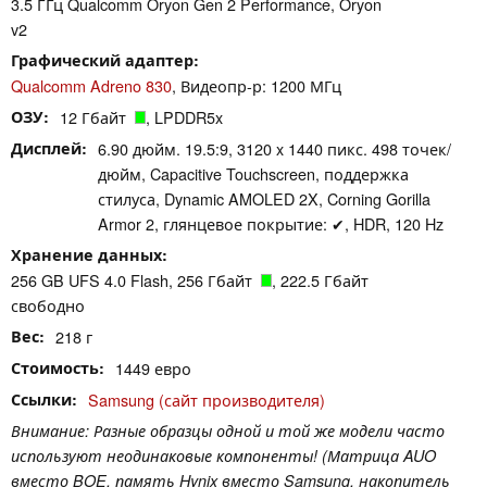
3.5 ГГц Qualcomm Oryon Gen 2 Performance, Oryon
v2
Графический адаптер
Qualcomm Adreno 830
, Видеопр-р: 1200 МГц
ОЗУ
12 Гбайт
, LPDDR5x
Дисплей
6.90 дюйм. 19.5:9, 3120 x 1440 пикс. 498 точек/
дюйм, Capacitive Touchscreen, поддержка
стилуса, Dynamic AMOLED 2X, Corning Gorilla
Armor 2, глянцевое покрытие: ✔, HDR, 120 Hz
Хранение данных
256 GB UFS 4.0 Flash, 256 Гбайт
, 222.5 Гбайт
свободно
Вес
218 г
Стоимость
1449 евро
Ссылки
Samsung (сайт производителя)
Внимание: Разные образцы одной и той же модели часто
используют неодинаковые компоненты! (Матрица AUO
вместо BOE, память Hynix вместо Samsung, накопитель