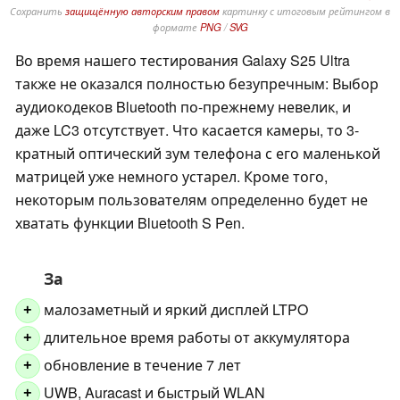
Сохранить
защищённую авторским правом
картинку с итоговым рейтингом в
формате
PNG
/
SVG
Во время нашего тестирования Galaxy S25 Ultra
также не оказался полностью безупречным: Выбор
аудиокодеков Bluetooth по-прежнему невелик, и
даже LC3 отсутствует. Что касается камеры, то 3-
кратный оптический зум телефона с его маленькой
матрицей уже немного устарел. Кроме того,
некоторым пользователям определенно будет не
хватать функции Bluetooth S Pen.
За
малозаметный и яркий дисплей LTPO
+
длительное время работы от аккумулятора
+
обновление в течение 7 лет
+
UWB, Auracast и быстрый WLAN
+