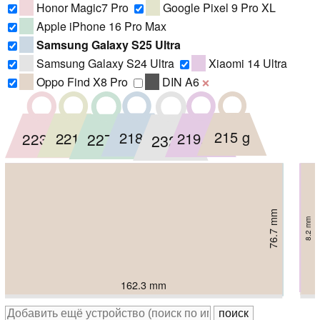
Honor Magic7 Pro
Google Pixel 9 Pro XL
Apple iPhone 16 Pro Max
Samsung Galaxy S25 Ultra
Samsung Galaxy S24 Ultra
Xiaomi 14 Ultra
Oppo Find X8 Pro
DIN A6
❌
215 g
221 g
218 g
219.8 g
223 g
227 g
232 g
75.3 mm
76.6 mm
76.7 mm
77.1 mm
77.6 mm
77.6 mm
79 mm
8.25 mm
9.2 mm
8.5 mm
8.2 mm
8.8 mm
8.2 mm
8.6 mm
161.4 mm
162.8 mm
162.3 mm
162.7 mm
162.8 mm
163 mm
162.3 mm