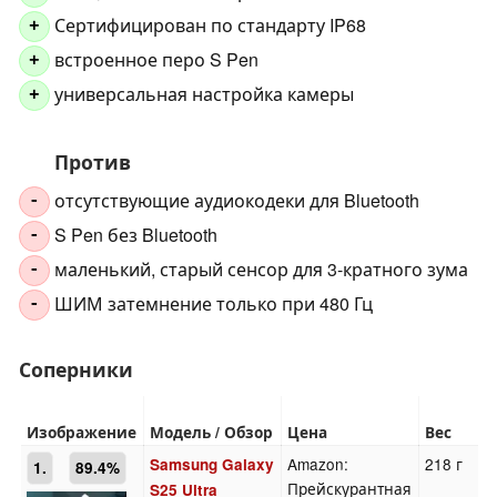
Сертифицирован по стандарту IP68
+
встроенное перо S Pen
+
универсальная настройка камеры
+
Против
отсутствующие аудиокодеки для Bluetooth
-
S Pen без Bluetooth
-
маленький, старый сенсор для 3-кратного зума
-
ШИМ затемнение только при 480 Гц
-
Соперники
Изображение
Модель / Обзор
Цена
Вес
Amazon:
218 г
Samsung Galaxy
1.
89.4%
Прейскурантная
S25 Ultra