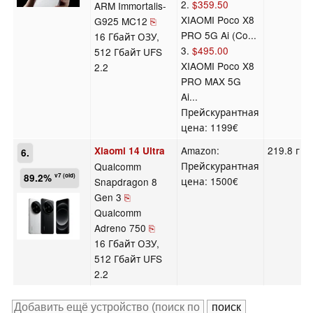
2.
$359.50
ARM Immortalis-
XIAOMI Poco X8
G925 MC12
⎘
PRO 5G Ai (Co...
16 Гбайт ОЗУ,
3.
$495.00
512 Гбайт UFS
XIAOMI Poco X8
2.2
PRO MAX 5G
Ai...
Прейскурантная
цена: 1199€
Amazon:
219.8 г
Xiaomi 14 Ultra
6.
Прейскурантная
Qualcomm
89.2%
v7 (old)
цена: 1500€
Snapdragon 8
Gen 3
⎘
Qualcomm
Adreno 750
⎘
16 Гбайт ОЗУ,
512 Гбайт UFS
2.2