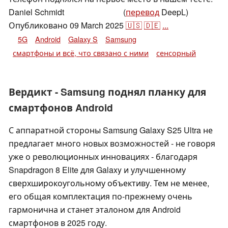
Daniel Schmidt
(
перевод
DeepL)
,
👁
Daniel Schmidt
Опубликовано
09 March 2025
🇺🇸
🇩🇪
...
5G
Android
Galaxy S
Samsung
смартфоны и всё, что связано с ними
сенсорный
Вердикт - Samsung поднял планку для
смартфонов Android
С аппаратной стороны Samsung Galaxy S25 Ultra не
предлагает много новых возможностей - не говоря
уже о революционных инновациях - благодаря
Snapdragon 8 Elite для Galaxy и улучшенному
сверхширокоугольному объективу. Тем не менее,
его общая комплектация по-прежнему очень
гармонична и станет эталоном для Android
смартфонов в 2025 году.