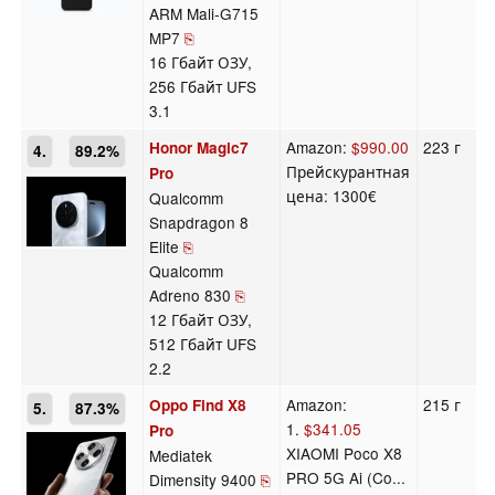
ARM Mali-G715
MP7
⎘
16 Гбайт ОЗУ,
256 Гбайт UFS
3.1
Amazon:
$990.00
223 г
Honor Magic7
4.
89.2%
Прейскурантная
Pro
цена: 1300€
Qualcomm
Snapdragon 8
Elite
⎘
Qualcomm
Adreno 830
⎘
12 Гбайт ОЗУ,
512 Гбайт UFS
2.2
Amazon:
215 г
Oppo Find X8
5.
87.3%
1.
$341.05
Pro
XIAOMI Poco X8
Mediatek
PRO 5G Ai (Co...
Dimensity 9400
⎘