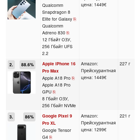
цена: 1449€
Qualcomm
Snapdragon 8
Elite for Galaxy
⎘
Qualcomm
Adreno 830
⎘
12 Гбайт ОЗУ,
256 Гбайт UFS
2.2
Amazon:
227 г
Apple iPhone 16
2.
88.6%
Прейскурантная
Pro Max
цена: 1449€
Apple A18 Pro
⎘
Apple A18 Pro
GPU
⎘
8 Гбайт ОЗУ,
256 Гбайт NVMe
Amazon:
221 г
Google Pixel 9
3.
86%
Прейскурантная
Pro XL
цена: 1299€
Google Tensor
G4
⎘