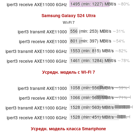
1495
(min: 1227)
MBit/s
∼80%
iperf3 receive AXE11000 6GHz
Samsung Galaxy S24 Ultra
Wi-Fi 7
556
(min: 253)
MBit/s
∼31%
iperf3 transmit AXE11000
801
(min: 397)
MBit/s
∼54%
iperf3 receive AXE11000
1553
(min: 815)
MBit/s
∼82%
iperf3 transmit AXE11000 6GHz
1461
(min: 1284)
MBit/s
∼78%
iperf3 receive AXE11000 6GHz
Усредн. модель с
Wi-Fi 7
1058
(min: 556)
MBit/s
∼59%
iperf3 transmit AXE11000
1066
(min: 565)
MBit/s
∼71%
iperf3 receive AXE11000
1528
(min: 563)
MBit/s
∼81%
iperf3 transmit AXE11000 6GHz
1528
(min: 451)
MBit/s
∼82%
iperf3 receive AXE11000 6GHz
Усредн. модель класса
Smartphone