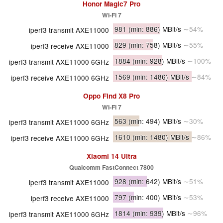
Honor Magic7 Pro
Wi-Fi 7
981
(min: 886)
MBit/s
∼54%
iperf3 transmit AXE11000
829
(min: 758)
MBit/s
∼55%
iperf3 receive AXE11000
1884
(min: 928)
MBit/s
∼100%
iperf3 transmit AXE11000 6GHz
1569
(min: 1486)
MBit/s
∼84%
iperf3 receive AXE11000 6GHz
Oppo Find X8 Pro
Wi-Fi 7
563
(min: 494)
MBit/s
∼30%
iperf3 transmit AXE11000 6GHz
1610
(min: 1480)
MBit/s
∼86%
iperf3 receive AXE11000 6GHz
Xiaomi 14 Ultra
Qualcomm FastConnect 7800
928
(min: 642)
MBit/s
∼51%
iperf3 transmit AXE11000
797
(min: 400)
MBit/s
∼53%
iperf3 receive AXE11000
1814
(min: 939)
MBit/s
∼96%
iperf3 transmit AXE11000 6GHz