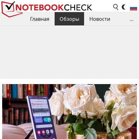
Главная
Обзоры
Новости
...
Сравнения производительности
Библиотека
Поиск обзора
Контакты