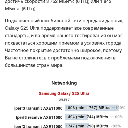
достичь скорости 3 752 МБит/с (6 ГГц) или 1 842
МБит/с (5 ГГц).
Подключенный к мобильной сети передачи данных,
Galaxy S25 Ultra поддерживает все современные
стандарты, и во время нашего тестирования он мог
похвастаться хорошим приемом в условиях города.
Частотное покрытие достаточно широкое, поэтому
Вы не столкнетесь с проблемами подключения в
большинстве стран мира.
Networking
Samsung Galaxy S25 Ultra
Wi-Fi 7
1806
(min: 1767)
MBit/s
∼100%
iperf3 transmit AXE11000
1494
(min: 744)
MBit/s
∼100%
iperf3 receive AXE11000
1747
(min: 798)
MBit/s
∼93%
iperf3 transmit AXE11000