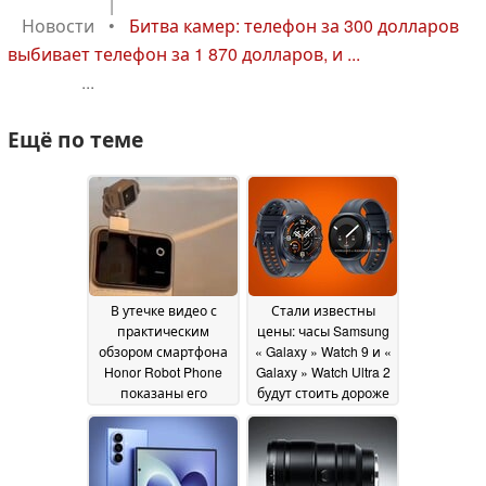
|
Новости
•
Битва камер: телефон за 300 долларов
выбивает телефон за 1 870 долларов, и ...
...
Ещё по теме
В утечке видео с
Стали известны
практическим
цены: часы Samsung
обзором смартфона
« Galaxy » Watch 9 и «
Honor Robot Phone
Galaxy » Watch Ultra 2
показаны его
будут стоить дороже
толщина и работа
03 July 2026
стабилизатора
камеры
18 July 2026