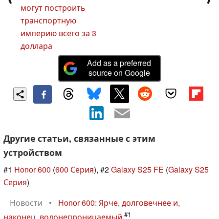
могут построить
транспортную
империю всего за 3
доллара
Add as a preferred
source on Google
Другие статьи, связанные с этим
устройством
#1
Honor 600
(
600 Серия
), #2
Galaxy S25 FE
(
Galaxy S25
Серия
)
Новости
•
Honor 600: Ярче, долговечнее и,
#1
наконец, водонепроницаемый