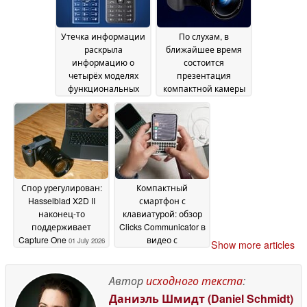
July 2026
Утечка информации
По слухам, в
раскрыла
ближайшее время
информацию о
состоится
четырёх моделях
презентация
функциональных
компактной камеры
телефонов Nokia с
Sony RX10 V с 25-
неожиданной новой
кратным зумом
01 July
функцией
01 July 2026
2026
Спор урегулирован:
Компактный
Hasselblad X2D II
смартфон с
наконец-то
клавиатурой: обзор
поддерживает
Clicks Communicator в
Capture One
видео с
01 July 2026
Show more articles
практическим
тестом
01 July 2026
Автор
исходного текста
:
Даниэль Шмидт (Daniel Schmidt)