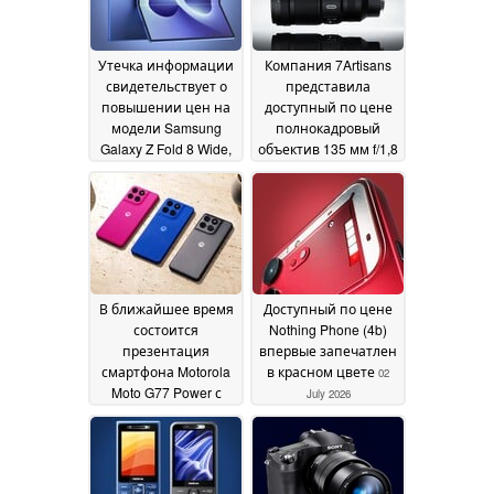
Утечка информации
Компания 7Artisans
свидетельствует о
представила
повышении цен на
доступный по цене
модели Samsung
полнокадровый
Galaxy Z Fold 8 Wide,
объектив 135 мм f/1,8
Fold 8 Ultra и Galaxy Z
для камер Sony, Leica
Flip 8
и Nikon
03 July 2026
03 July 2026
В ближайшее время
Доступный по цене
состоится
Nothing Phone (4b)
презентация
впервые запечатлен
смартфона Motorola
в красном цвете
02
Moto G77 Power с
July 2026
аккумулятором
емкостью 7 000 мА·ч
и разъемом для
наушников 3,5 мм
02