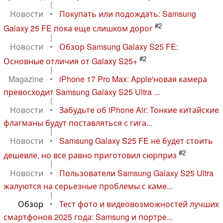
|
Новости
•
Покупать или подождать: Samsung
#2
Galaxy 25 FE пока еще слишком дорог
|
Новости
•
Обзор Samsung Galaxy S25 FE:
#2
Основные отличия от Galaxy S25+
|
Magazine
•
iPhone 17 Pro Max: Apple'новая камера
превосходит Samsung Galaxy S25 Ultra ...
|
Новости
•
Забудьте об iPhone Air: Тонкие китайские
флагманы будут поставляться с гига...
|
Новости
•
Samsung Galaxy S25 FE не будет стоить
#2
дешевле, но все равно приготовил сюрприз
|
Новости
•
Пользователи Samsung Galaxy S25 Ultra
жалуются на серьезные проблемы с каме...
|
Обзор
•
Тест фото и видеовозможностей лучших
смартфонов 2025 года: Samsung и портре...