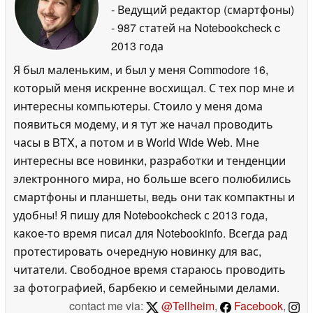
- Ведущий редактор (смартфоны)
- 987 статей на Notebookcheck
c
2013 года
Я был маленьким, и был у меня Commodore 16,
который меня искренне восхищал. С тех пор мне и
интересны компьютеры. Стоило у меня дома
появиться модему, и я тут же начал проводить
часы в BTX, а потом и в World Wide Web. Мне
интересны все новинки, разработки и тенденции
электронного мира, но больше всего полюбились
смартфоны и планшеты, ведь они так компактны и
удобны! Я пишу для Notebookcheck с 2013 года,
какое-то время писал для Notebookinfo. Всегда рад
протестировать очередную новинку для вас,
читатели. Свободное время стараюсь проводить
за фотографией, барбекю и семейными делами.
contact me via:
@Tellheim
,
Facebook
,