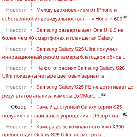
|
Новости
•
Между вдохновением от iPhone и
#1
собственной индивидуальностью — « Honor » 600
|
Новости
•
Samsung развертывает One UI 8.5 на
более чем 40 смартфонах и планшетах Galaxy
|
Новости
•
Samsung Galaxy S25 Ultra получил
инновационный режим камеры благодаря обнов...
|
Новости
•
На фотографиях Samsung Galaxy S26
Ultra показаны четыре цветовых варианта
|
Новости
•
Samsung Galaxy S25 FE не дотягивает до
#2
результатов анализа камеры DxOMark, ...
|
Обзор
•
Самый доступный Galaxy серии S25
#2
получил неправильные упрощения - Обзор сма...
|
Новости
•
Камера Zeiss компактного Vivo X300
превосходит Galaxy S25 Ultra, несмотря н...