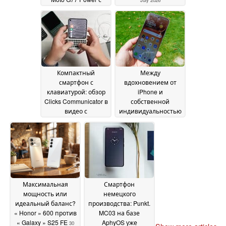
July 2026
аккумулятором
емкостью 7 000 мА·ч
и разъемом для
наушников 3,5 мм
02
July 2026
Компактный
Между
смартфон с
вдохновением от
клавиатурой: обзор
iPhone и
Clicks Communicator в
собственной
видео с
индивидуальностью
практическим
— « Honor » 600
30
тестом
01 July 2026
June 2026
Максимальная
Смартфон
мощность или
немецкого
идеальный баланс?
производства: Punkt.
« Honor » 600 против
MC03 на базе
« Galaxy » S25 FE
AphyOS уже
30