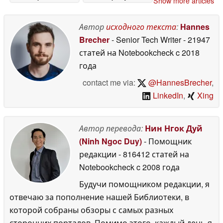
Show more articles
поступил в продажу
June 2026
30 June 2026
Автор
исходного текста
:
Hannes
Brecher
- Senior Tech Writer
- 21947
статей на Notebookcheck
c 2018
года
contact me via:
@HannesBrecher
,
LinkedIn
,
Xing
Автор перевода:
Нин Нгок Дуй
(Ninh Ngoc Duy)
- Помощник
редакции
- 816412 статей на
Notebookcheck
c 2008 года
Будучи помощником редакции, я
отвечаю за пополнение нашей Библиотеки, в
которой собраны обзоры с самых разных
сторонних порталов. Помимо этого, каждый день я