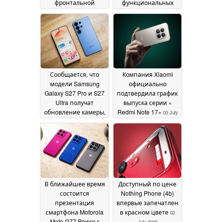
фронтальной
функциональных
камерой и
телефона Nokia с
светодиодной
кнопками для
вспышкой
вызова ИИ-
29 July 2026
помощника
04 July 2026
Сообщается, что
Компания Xiaomi
модели Samsung
официально
Galaxy S27 Pro и S27
подтвердила график
Ultra получат
выпуска серии «
обновление камеры,
Redmi Note 17»
03 July
которое запоздало
2026
на 4 года
03 July 2026
В ближайшее время
Доступный по цене
состоится
Nothing Phone (4b)
презентация
впервые запечатлен
смартфона Motorola
в красном цвете
02
Moto G77 Power с