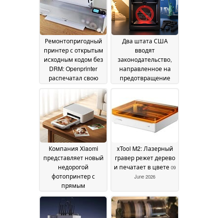
Ремонтопригодный
Два штата США
принтер с открытым
вводят
исходным кодом без
законодательство,
DRM: Openprinter
направленное на
распечатал свою
предотвращение
первую страницу
производства
16
оружия с помощью
July 2026
3D-принтеров
12 July
2026
Компания Xiaomi
xTool M2: Лазерный
представляет новый
гравер режет дерево
недорогой
и печатает в цвете
09
фотопринтер с
June 2026
прямым
беспроводным
подключением
07 July
2026