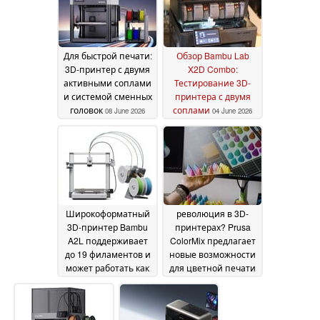
Для быстрой печати:
Обзор Bambu Lab
3D-принтер с двумя
X2D Combo:
активными соплами
Тестирование 3D-
и системой сменных
принтера с двумя
головок
соплами
08 June 2026
04 June 2026
Широкоформатный
революция в 3D-
3D-принтер Bambu
принтерах? Prusa
A2L поддерживает
ColorMix предлагает
до 19 филаментов и
новые возможности
может работать как
для цветной печати
плоттер
01 June 2026
31 May 2026