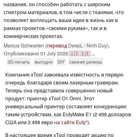
названия, он способен работать с широким
спектром материалов, в том числе с тканями, что
позволяет воплощать ваши идеи в жизнь как в
рамках проектов «своими руками», так и в
коммерческих проектах.
Marcus Schwarten (
перевод
DeepL / Ninh Duy),
Опубликовано
01 July 2026
🇺🇸
🇩🇪
...
3D-печать
выгодно
DIY
свежие релизы
Компания xTool завоевала известность в первую
очередь благодаря своим лазерным граверам.
Теперь она представила совершенно новый
продукт: принтер xTool O1 Omni. Этот
универсальный принтер составляет конкуренцию
таким устройствам, как EufyMake E1 (2 499 долларов
США или 2 499 евро
на сайте Eufy
).
В настоящее время xTool проводит акцию по