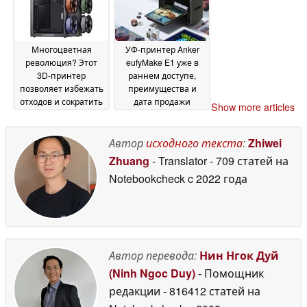
Многоцветная
УФ-принтер Anker
революция? Этот
eufyMake E1 уже в
3D-принтер
раннем доступе,
позволяет избежать
преимущества и
отходов и сократить
дата продажи
Show more articles
время настройки
раскрыты
12
09 April 2026
May 2026
Автор
исходного текста
:
Zhiwei
Zhuang
- Translator
- 709 статей на
Notebookcheck
c 2022 года
Автор перевода:
Нин Нгок Дуй
(Ninh Ngoc Duy)
- Помощник
редакции
- 816412 статей на