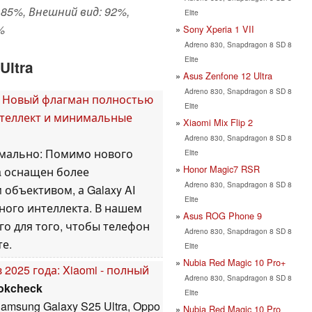
85%, Внешний вид: 92%,
Elite
%
Sony Xperia 1 VII
Adreno 830, Snapdragon 8 SD 8
Elite
Ultra
Asus Zenfone 12 Ultra
Adreno 830, Snapdragon 8 SD 8
 - Новый флагман полностью
Elite
нтеллект и минимальные
Xiaomi Mix Flip 2
Adreno 830, Snapdragon 8 SD 8
имально: Помимо нового
Elite
Honor Magic7 RSR
ra оснащен более
Adreno 830, Snapdragon 8 SD 8
объективом, а Galaxy AI
Elite
ного интеллекта. В нашем
Asus ROG Phone 9
го для того, чтобы телефон
Adreno 830, Snapdragon 8 SD 8
те.
Elite
Nubia Red Magic 10 Pro+
025 года: Xiaomi - полный
Adreno 830, Snapdragon 8 SD 8
okcheck
Elite
sung Galaxy S25 Ultra, Oppo
Nubia Red Magic 10 Pro