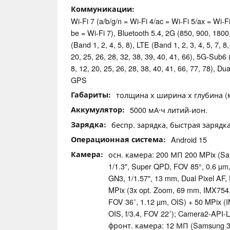
Коммуникации
Wi-Fi 7 (a/b/g/n = Wi-Fi 4/ac = Wi-Fi 5/ax = Wi-
be = Wi-Fi 7), Bluetooth 5.4, 2G (850, 900, 180
(Band 1, 2, 4, 5, 8), LTE (Band 1, 2, 3, 4, 5, 7, 8,
20, 25, 26, 28, 32, 38, 39, 40, 41, 66), 5G-Sub6 (
8, 12, 20, 25, 26, 28, 38, 40, 41, 66, 77, 78), Du
GPS
Габариты
толщина х ширина х глубина (мм
Аккумулятор
5000 мА⋅ч литий-ион.
Зарядка
беспр. зарядка, быстрая зарядк
Операционная система
Android 15
Камера
осн. камера: 200 МП 200 MPix (Sa
1/1.3", Super QPD, FOV 85°, 0.6 µm,
GN3, 1/1.57", 13 mm, Dual Pixel AF, 
MPix (3x opt. Zoom, 69 mm, IMX754, 1
FOV 36˚, 1.12 µm, OIS) + 50 MPix (I
OIS, f/3.4, FOV 22˚); Camera2-API-L
фронт. камера: 12 МП (Samsung 3LU