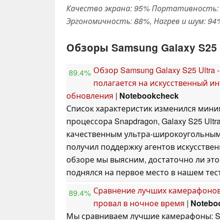
Качество экрана: 95% Портативность: 
Эргономичность: 88%, Нагрев и шум: 94
Обзоры Samsung Galaxy S25 
Обзор Samsung Galaxy S25 Ultra
89.4%
полагается на искусственный и
обновления
|
Notebookcheck
Список характеристик изменился мин
процессора Snapdragon, Galaxy S25 Ult
качественным ультра-широкоугольным 
получил поддержку агентов искусствен
обзоре мы выясним, достаточно ли это
поднялся на первое место в нашем тес
Сравнение лучших камерафонов 2
89.4%
провал в ночное время
|
Notebo
Мы сравниваем лучшие камерафоны: Sam