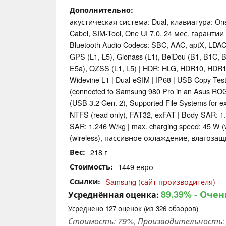
Дополнительно
акустическая система: Dual, клавиатура: On
Cabel, SIM-Tool, One UI 7.0, 24 мес. гарантии
Bluetooth Audio Codecs: SBC, AAC, aptX, LDA
GPS (L1, L5), Glonass (L1), BeiDou (B1, B1C, B2
E5a), QZSS (L1, L5) | HDR: HLG, HDR10, HDR
Widevine L1 | Dual-eSIM | IP68 | USB Copy Tes
(connected to Samsung 980 Pro in an Asus ROG
(USB 3.2 Gen. 2), Supported File Systems for ex
NTFS (read only), FAT32, exFAT | Body-SAR: 1
SAR: 1.246 W/kg | max. charging speed: 45 W (
(wireless), пассивное охлаждение, влагозащ
Вес
218 г
Стоимость
1449 евро
Ссылки
Samsung (сайт производителя)
89.39%
- Очен
Усреднённая оценка:
Усреднено
127
оценок (из
326
обзоров)
Стоимость: 79%, Производительность: 