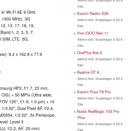
Adreno 830, Snapdragon 8 SD 8
Elite
Fi 6/ Wi-Fi 6E 6 GHz
Xiaomi Redmi K90
0, 1900 MHz), 3G
Adreno 830, Snapdragon 8 SD 8
 12, 13, 17, 18, 19,
Elite
Band 1, 2, 3, 5, 7,
Vivo iQOO Neo 11
al SIM, LTE, 5G,
Adreno 830, Snapdragon 8 SD 8
Elite
OnePlus Ace 6
): 8.2 x 162.8 x 77.6
Adreno 830, Snapdragon 8 SD 8
Elite
а
Realme GT 8
Adreno 830, Snapdragon 8 SD 8
Elite
msung HP2, f/1.7, 23 mm,
Xiaomi Poco F8 Pro
 OIS) + 50 MPix (Ultra wide,
Adreno 830, Snapdragon 8 SD 8
FOV 120°, f/1.9, 1.0 µm) + 10
Elite
/3.52", Dual Pixel AF, f/2.4,
Nubia RedMagic 10S Pro
MX854, 1/2.52", 5x Periscope,
Plus
evel: Level 3
Adreno 830, Snapdragon 8 SD 8
, f/2.2, AF, 25 mm)
Elite