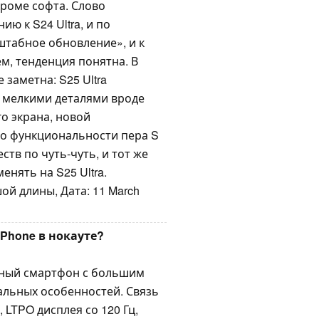
кроме софта. Слово
ю к S24 Ultra, и по
штабное обновление», и к
ем, тенденция понятна. В
 заметна: S25 Ultra
ко мелкими деталями вроде
го экрана, новой
о функциональности пера S
ств по чуть-чуть, и тот же
енять на S25 Ultra.
ой длины, Дата: 11 March
 iPhone в нокауте?
льный смартфон с большим
льных особенностей. Связь
 LTPO дисплея со 120 Гц,