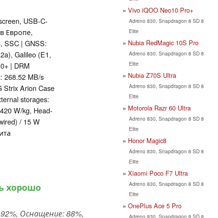
Vivo iQOO Neo10 Pro+
screen, USB-C-
Adreno 830, Snapdragon 8 SD 8
 в Европе,
Elite
Nubia RedMagic 10S Pro
C, SSC | GNSS:
a), Galileo (E1,
Adreno 830, Snapdragon 8 SD 8
Elite
10+ | DRM
Nubia Z70S Ultra
t: 268.52 MB/s
Adreno 830, Snapdragon 8 SD 8
 Strix Arion Case
Elite
ternal storages:
Motorola Razr 60 Ultra
.420 W/kg, Head-
Adreno 830, Snapdragon 8 SD 8
wired) / 15 W
Elite
ита
Honor Magic8
Adreno 830, Snapdragon 8 SD 8
Elite
Xiaomi Poco F7 Ultra
Adreno 830, Snapdragon 8 SD 8
ь хорошо
Elite
OnePlus Ace 5 Pro
92%, Оснащение: 88%,
Adreno 830, Snapdragon 8 SD 8