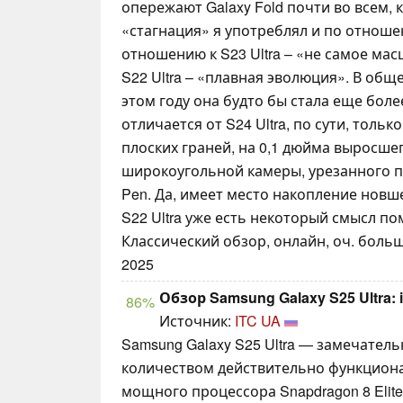
опережают Galaxy Fold почти во всем, 
«стагнация» я употреблял и по отношени
отношению к S23 Ultra – «не самое мас
S22 Ultra – «плавная эволюция». В общ
этом году она будто бы стала еще более
отличается от S24 Ultra, по сути, толь
плоских граней, на 0,1 дюйма выросше
широкоугольной камеры, урезанного п
Pen. Да, имеет место накопление новше
S22 Ultra уже есть некоторый смысл пом
Классический обзор, онлайн, оч. больш
2025
Обзор Samsung Galaxy S25 Ultra:
86%
Источник:
ITC UA
Samsung Galaxy S25 Ultra — замечате
количеством действительно функциона
мощного процессора Snapdragon 8 Elite,