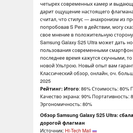
четырех современных камер и выдающ
дарит ощущение настоящего флагмана 
считал, что стилус — анахронизм из п
попробовав S Pen в действии, могу ск
свое мнение в положительную сторону
Samsung Galaxy S25 Ultra может дать 
пользования современными смартфона
последнее время кажутся скучными, т
новой Ультрою. Новый опыт вам гаран
Классический обзор, онлайн, оч. больш
2025
Рейтинг:
Итого
: 86% Стоимость: 80%
Качество экрана: 90% Портативность: 
Эргономичность: 80%
Обзор Samsung Galaxy S25 Ultra: сба
дорогой флагман
Источник:
Hi-Tech Mail