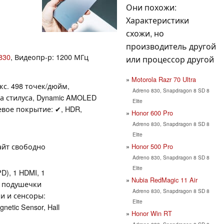
Они похожи:
Характеристики
схожи, но
производитель другой
830
, Видеопр-р: 1200 МГц
или процессор другой
Motorola Razr 70 Ultra
икс. 498 точек/дюйм,
Adreno 830, Snapdragon 8 SD 8
жка стилуса, Dynamic AMOLED
Elite
нцевое покрытие: ✔, HDR,
Honor 600 Pro
Adreno 830, Snapdragon 8 SD 8
Elite
байт свободно
Honor 500 Pro
Adreno 830, Snapdragon 8 SD 8
Elite
PD), 1 HDMI, 1
Nubia RedMagic 11 Air
р подушечки
Adreno 830, Snapdragon 8 SD 8
и и сенсоры:
Elite
netic Sensor, Hall
Honor Win RT