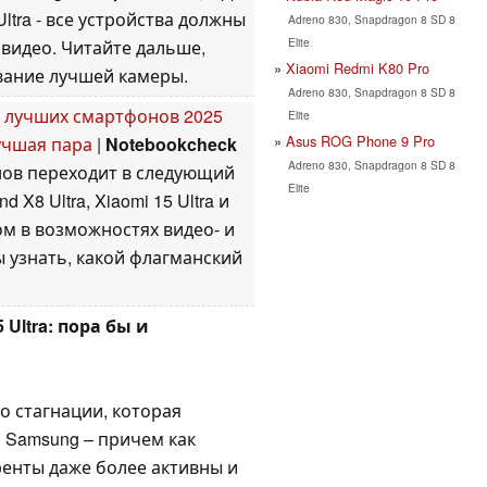
0 Ultra - все устройства должны
Adreno 830, Snapdragon 8 SD 8
Elite
 видео. Читайте дальше,
Xiaomi Redmi K80 Pro
звание лучшей камеры.
Adreno 830, Snapdragon 8 SD 8
й лучших смартфонов 2025
Elite
Asus ROG Phone 9 Pro
лучшая пара
|
Notebookcheck
Adreno 830, Snapdragon 8 SD 8
нов переходит в следующий
Elite
d X8 Ultra, Xiaomi 15 Ultra и
гом в возможностях видео- и
 узнать, какой флагманский
Ultra: пора бы и
о стагнации, которая
 Samsung – причем как
ренты даже более активны и