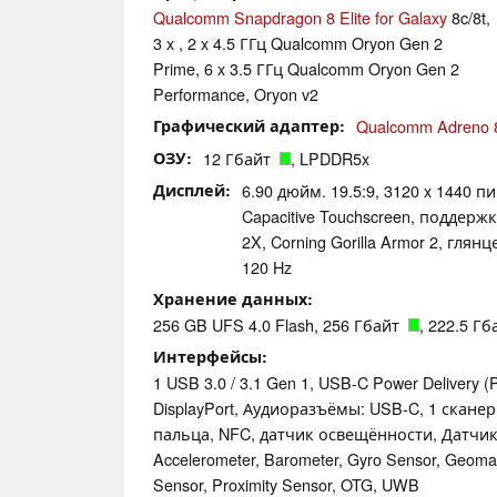
Qualcomm Snapdragon 8 Elite for Galaxy
8c/8t,
3 x , 2 x 4.5 ГГц Qualcomm Oryon Gen 2
Prime, 6 x 3.5 ГГц Qualcomm Oryon Gen 2
Performance, Oryon v2
Графический адаптер
Qualcomm Adreno 
ОЗУ
12 Гбайт
, LPDDR5x
Дисплей
6.90 дюйм. 19.5:9, 3120 x 1440 п
Capacitive Touchscreen, поддер
2X, Corning Gorilla Armor 2, гля
120 Hz
Хранение данных
256 GB UFS 4.0 Flash, 256 Гбайт
, 222.5 Г
Интерфейсы
1 USB 3.0 / 3.1 Gen 1, USB-C Power Delivery (
DisplayPort, Аудиоразъёмы: USB-C, 1 скане
пальца, NFC, датчик освещённости, Датчик
Accelerometer, Barometer, Gyro Sensor, Geomag
Sensor, Proximity Sensor, OTG, UWB