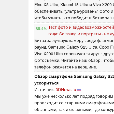
Find X8 Ultra, Xiaomi 15 Ultra и Vivo X20
обеспечивать "ультра-уровень" фото и
чтобы узнать, кто победит в битве за 
Тест фото и видеовозможносте
89.4%
года: Samsung и портреты - не 
Битва за лучшую камеру среди флагма
раунд. Samsung Galaxy S25 Ultra, Oppo Fin
Vivo X200 Ultra соревнуются друг с дру
фотосъемки. Читайте наш обзор, чтобы
телефон окажется на вершине.
Обзор смартфона Samsung Galaxy S25 
ускориться
Источник:
3DNews.ru
Мы уже несколько лет подряд говорим 
происходит со старшими смартфонами
обычными, так и складными, где конку