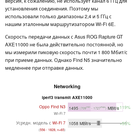
версия, к сожалению, не использует канал 6 ГГц для
установления соединения. Поэтому мы
использовали только диапазоны 2,4 и 5 ГГц с
нашим эталонным маршрутизатором Wi-Fi 6E.
Скорость передачи данных с Asus ROG Rapture GT
AXE11000 не была действительно постоянной, но
мы измерили пиковую скорость почти 1 800 Мбит/с
при приеме данных. Однако Find N5 значительно
медленнее при отправке данных.
Networking
iperf3 transmit AXE11000
Oppo Find N3
+119%
1495
MBit/s
min
max
(709
- 1727
)
Wi-Fi 7
Усредн. модель с
Wi-Fi 7
1058
MBit/s
+55%
(
556 - 1828, n=65
)