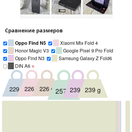
Сравнение размеров
Oppo Find N5
Xiaomi Mix Fold 4
Honor Magic V3
Google Pixel 9 Pro Fold
Oppo Find N3
Samsung Galaxy Z Fold6
DIN A6
❌
226 g
226 g
229 g
239 g
239 g
257 g