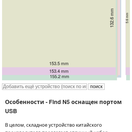
132.6 mm
143.1 mm
143.3 mm
146.58 mm
5.6 mm
145.3 mm
150.2 mm
4.35 mm
5.9 mm
4.6 mm
4.21 mm
5.1 mm
153.5 mm
153.4 mm
159.4 mm
156.6 mm
160.87 mm
155.2 mm
Особенности - Find N5 оснащен портом
USB
В целом, складное устройство китайского