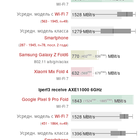
Wi-Fi 7
Усредн. модель с
Wi-Fi 7
1528
MBit/s
(
563 - 1945, n=49
)
Усредн. модель класса
1279
MBit/s
Smartphone
(
287 - 1945, n=78, посл. 2 года
)
Samsung Galaxy Z Fold6
770
MBit/s
min
max
(402
- 836
)
802.11 a/b/g/n/ac/ax
Xiaomi Mix Fold 4
632
MBit/s
min
max
(569
- 679
)
Wi-Fi 7
iperf3 receive AXE11000 6GHz
Google Pixel 9 Pro Fold
1843
MBit/s
min
max
(1524
- 1885
)
Wi-Fi 7
Усредн. модель с
Wi-Fi 7
1528
MBit/s
(
451 - 1864, n=49
)
Усредн. модель класса
1396
MBit/s
Smartphone