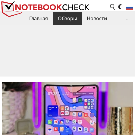
Главная
Обзоры
Новости
...
Сравнения производительности
Библиотека
Поиск обзора
Контакты