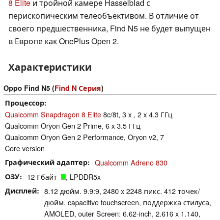
8 Elite
и тройной камере Hasselblad с
перископическим телеобъективом. В отличие от
своего предшественника, Find N5 не будет выпущен
в Европе как OnePlus Open 2.
Характеристики
Oppo Find N5 (
Find N Серия
)
Процессор
Qualcomm Snapdragon 8 Elite
8c/8t, 3 x , 2 x 4.3 ГГц
Qualcomm Oryon Gen 2 Prime, 6 x 3.5 ГГц
Qualcomm Oryon Gen 2 Performance, Oryon v2, 7
Core version
Графический адаптер
Qualcomm Adreno 830
ОЗУ
12 Гбайт
, LPDDR5x
Дисплей
8.12 дюйм. 9.9:9, 2480 x 2248 пикс. 412 точек/
дюйм, capacitive touchscreen, поддержка стилуса,
AMOLED, outer Screen: 6.62-inch, 2.616 x 1.140,