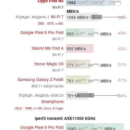
Oppo Find N5
1562
min
P1
max
(1218
, 1249.03
- 1772
)
Wi-Fi 7
MBit/s
Усредн. модель с
Wi-Fi 7
1066
MBit/s
-32%
(
565 - 1875, n=65
)
Google Pixel 9 Pro Fold
-43%
893
MBit/s
min
max
(418
- 933
)
Wi-Fi 7
Xiaomi Mix Fold 4
892
MBit/s
-43%
Wi-Fi 7
Honor Magic V3
-51%
771
MBit/s
min
max
(387
- 800
)
Wi-Fi 7
Samsung Galaxy Z Fold6
-51%
761
MBit/s
min
max
(683
- 800
)
802.11 a/b/g/n/ac/ax
Усредн. модель класса
721
MBit/s
-54%
Smartphone
(
52.2 - 1698, n=130, посл. 2 года
)
iperf3 transmit AXE11000 6GHz
Google Pixel 9 Pro Fold
1845
MBit/s
min
max
(924
- 1886
)