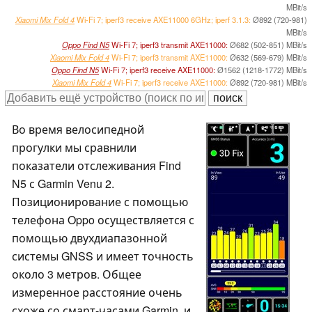
MBit/s
Xiaomi Mix Fold 4
Wi-Fi 7; iperf3 receive AXE11000 6GHz; iperf 3.1.3:
Ø892 (720-981)
MBit/s
Oppo Find N5
Wi-Fi 7; iperf3 transmit AXE11000:
Ø682 (502-851) MBit/s
Xiaomi Mix Fold 4
Wi-Fi 7; iperf3 transmit AXE11000:
Ø632 (569-679) MBit/s
Oppo Find N5
Wi-Fi 7; iperf3 receive AXE11000:
Ø1562 (1218-1772) MBit/s
Xiaomi Mix Fold 4
Wi-Fi 7; iperf3 receive AXE11000:
Ø892 (720-981) MBit/s
Во время велосипедной
прогулки мы сравнили
показатели отслеживания Find
N5 с Garmin Venu 2.
Позиционирование с помощью
телефона Oppo осуществляется с
помощью двухдиапазонной
системы GNSS и имеет точность
около 3 метров. Общее
измеренное расстояние очень
схоже со смарт-часами Garmin, и