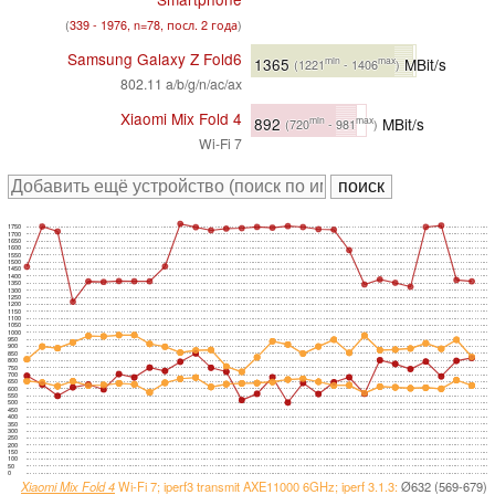
(
339 - 1976, n=78, посл. 2 года
)
Samsung Galaxy Z Fold6
1365
MBit/s
min
max
(1221
- 1406
)
802.11 a/b/g/n/ac/ax
Xiaomi Mix Fold 4
892
MBit/s
min
max
(720
- 981
)
Wi-Fi 7
1750
1700
1650
1600
1550
1500
1450
1400
1350
1300
1250
1200
1150
1100
1050
1000
950
900
850
800
750
700
650
600
550
500
450
400
350
300
250
200
150
100
50
0
Xiaomi Mix Fold 4
Wi-Fi 7; iperf3 transmit AXE11000 6GHz; iperf 3.1.3:
Ø632 (569-679)