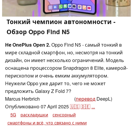
Тонкий чемпион автономности -
Обзор Oppo Find N5
Не OnePlus Open 2.
Oppo Find N5 - самый тонкий в
мире складной смартфон, но, несмотря на тонкий
дизайн, он имеет несколько ограничений. Модель
оснащена процессором Snapdragon 8 Elite, камерой-
перископом и очень емким аккумулятором.
Неужели Oppo уже дарит то, чего не может
предложить Galaxy Z Fold 7?
Marcus Herbrich
(
перевод
DeepL)
,
👁
Florian Schmitt
Опубликовано
07 April 2025
🇺🇸
🇩🇪
...
5G
раскладушки
сенсорный
смартфоны и всё, что связано с ними