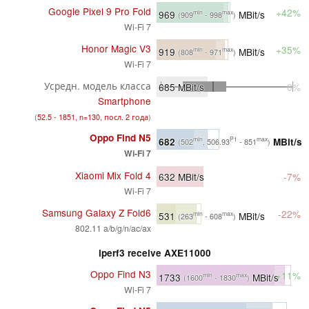
Google Pixel 9 Pro Fold
+42%
969
MBit/s
min
max
(909
- 998
)
Wi-Fi 7
Honor Magic V3
+35%
919
MBit/s
min
max
(808
- 971
)
Wi-Fi 7
Усредн. модель класса
685
MBit/s
0%
Smartphone
(
52.5 - 1851, n=130, посл. 2 года
)
Oppo Find N5
682
MBit/s
min
P1
max
(502
, 506.93
- 851
)
Wi-Fi 7
Xiaomi Mix Fold 4
632
MBit/s
-7%
Wi-Fi 7
Samsung Galaxy Z Fold6
-22%
531
MBit/s
min
max
(263
- 608
)
802.11 a/b/g/n/ac/ax
iperf3 receive AXE11000
Oppo Find N3
+11%
1733
MBit/s
min
max
(1600
- 1830
)
Wi-Fi 7